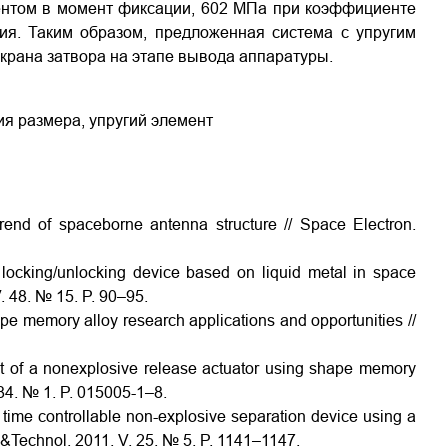
ментом в момент фиксации, 602 МПa при коэффициенте
ния. Таким образом, предложенная система с упругим
рана затвора на этапе вывода аппаратуры.
ия размера, упругий элемент
end of spaceborne antenna structure // Space Electron.
locking/unlocking device based on liquid metal in space
. 48. № 15. P. 90–95.
hape memory alloy research applications and opportunities //
nt of a nonexplosive release actuator using shape memory
. 84. № 1. P. 015005-1–8.
time controllable non-explosive separation device using a
 &Technol. 2011. V. 25. № 5. P. 1141–1147.