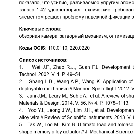
показало, что усилие, развиваемое упругим эле
запаса 1,42 удовлетворяет технические требова
элементом решает проблему надежной фиксации эк
Ключевые слова:
обзорная камера, затворный механизм, оптимизац
Коды OCIS:
110.0110, 220.0220
Список источников:
1. Wei J.F., Zhao R.J., Guan F.L. Development tr
Technol. 2002. V. 1. P. 49–54.
2. Shang L.B., Wang A.P., Wang K. Application of 
deployable mechanism // Manned Spaceflight. 2012. V
3. Jani J.M., Leary M., Subic A., et al. A review of s
Materials & Design. 2014. V. 56. № 4. P. 1078–1113.
4. Yoo Y.I., Jeong J.W., Lim J.H., et al. Developme
alloy wire // Review of Scientific Instruments. 2013. V
5. Tak W., Lee M., Kim B. Ultimate load and release 
shape memory alloy actuator // J. Mechanical Science