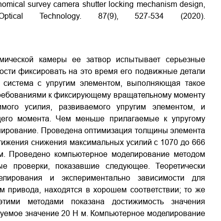
ronomical survey camera shutter locking mechanism design,
ptical Technology. 87(9), 527-534 (2020).
омической камеры ее затвор испытывает серьезные
мости фиксировать на это время его подвижные детали
 система с упругим элементом, выполняющая такое
требованиями к фиксирующему вращательному моменту
мого усилия, развиваемого упругим элементом, и
щего момента. Чем меньше прилагаемые к упругому
онирование. Проведена оптимизация толщины элемента
тижения снижения максимальных усилий с 1070 до 666
ям. Проведено компьютерное моделирование методом
ые проверки, показавшие следующее. Теоретически
елирования и экспериментально зависимости для
м привода, находятся в хорошем соответствии; то же
тими методами показана достижимость значения
уемое значение 20 Н м. Компьютерное моделирование