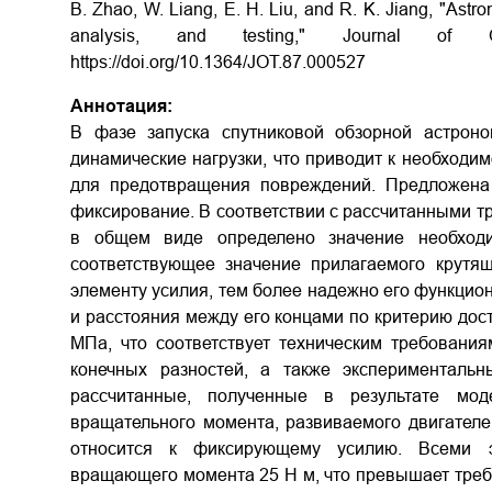
B. Zhao, W. Liang, E. H. Liu, and R. K. Jiang, "Ast
analysis, and testing," Journal of O
https://doi.org/10.1364/JOT.87.000527
Аннотация:
В фазе запуска спутниковой обзорной астрон
динамические нагрузки, что приводит к необходи
для предотвращения повреждений. Предложена
фиксирование. В соответствии с рассчитанными 
в общем виде определено значение необходи
соответствующее значение прилагаемого крутя
элементу усилия, тем более надежно его функци
и расстояния между его концами по критерию дос
МПа, что соответствует техническим требовани
конечных разностей, а также экспериментальн
рассчитанные, полученные в результате мод
вращательного момента, развиваемого двигателе
относится к фиксирующему усилию. Всеми э
вращающего момента 25 Н м, что превышает треб