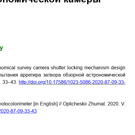
gy
onomical survey camera shutter locking mechanism design
испытания арретира затвора обзорной астрономической
. 33–43.
http://doi.org/10.17586/1023-5086-2020-87-09-33-
otocolorimeter [in English] // Opticheskii Zhurnal. 2020. V.
-2020-87-09-33-43