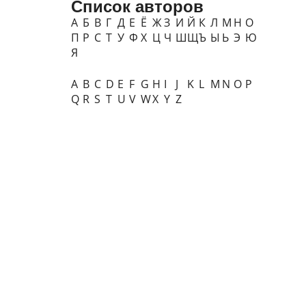
Список авторов
А
Б
В
Г
Д
Е
Ё
Ж
З
И
Й
К
Л
М
Н
О
П
Р
С
Т
У
Ф
Х
Ц
Ч
Ш
Щ
Ъ
Ы
Ь
Э
Ю
Я
A
B
C
D
E
F
G
H
I
J
K
L
M
N
O
P
Q
R
S
T
U
V
W
X
Y
Z