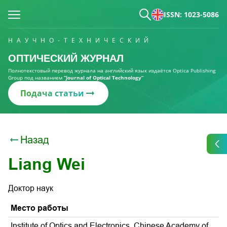
ISSN: 1023-5086
НАУЧНО-ТЕХНИЧЕСКИЙ
ОПТИЧЕСКИЙ ЖУРНАЛ
Полнотекстовый перевод журнала на английский язык издаётся Optica Publishing
Group под названием
“Journal of Optical Technology“
Подача статьи
Назад
Liang Wei
Доктор наук
Место работы
Institute of Optics and Electronics, Chinese Academy of