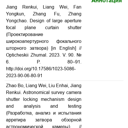
Аннотация
Jiang Renkui, Liang Wei, Fan
Yongkun, Zhang Fu, Zhang
Yongchao. Design of large aperture
focal plane curtain shutter
(Проектирование
широкоапертурного фокального
шторного затвора) [in English] //
Opticheskii Zhurnal. 2023. V. 90. №
6. P. 80–91.
http://doi.org/10.17586/1023-5086-
2023-90-06-80-91
Zhao Bo, Liang Wei, Liu Enhai, Jiang
Renkui. Astronomical survey camera
shutter locking mechanism design
and analysis and testing
(Разработка, анализ и испытания
арретира затвора обзорной
астрономической камеры) //