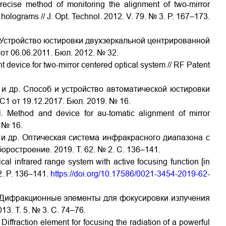
precise method of monitoring the alignment of two-mirror
holograms // J. Opt. Technol. 2012. V. 79. № 3. P. 167–173.
др. Устройство юстировки двухзеркальной центрированной
т 06.06.2011. Бюл. 2012. № 32.
nt device for two-mirror centered optical system // RF Patent
. и др. Способ и устройство автоматической юстировки
1 от 19.12.2017. Бюл. 2019. № 16.
l. Method and device for au-tomatic alignment of mirror
 № 16.
 и др. Оптическая система инфракрасного диапазона с
оростроение. 2019. Т. 62. № 2. С. 136–141.
ical infrared range system with active focusing function [in
 2. P. 136–141.
https://doi.org/10.17586/0021-3454-2019-62-
др. Дифракционные элементы для фокусировки излучения
. Т. 5. № 3. С. 74–76.
iffraction element for focusing the radiation of a powerful