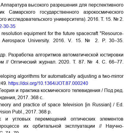
р. Аппаратура высокого разрешения для перспективного
ик Самарского государственного аэрокосмического
го исследовательского университета). 2016. Т. 15. № 2.
-2-30-35
h resolution equipment for the future spacecraft "Resource-
e Aerospace University. 2016. V. 15. № 2. P. 30–35.
 др. Разработка алгоритмов автоматической юстировки
 // Оптический журнал. 2020. Т. 87. № 4. С. 66–77.
veloping algorithms for automatically adjusting a two-mirror
–249.
https://doi.org/10.1364/JOT.87.000240
. Теория и практика космического телевидения / Под ред.
дения, 2017. 368 с.
Theory and practice of space television [in Russian] / Ed.
vision Publ., 2017. 368 p.
х и угловых перемещений оптических элементов
процессе их орбитальной эксплуатации // Научно-