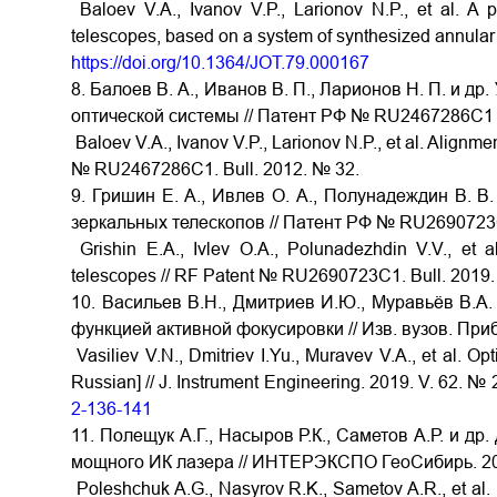
Baloev V.A., Ivanov V.P., Larionov N.P., et al. A 
telescopes, based on a system of synthesized annular 
https://doi.org/10.1364/JOT.79.000167
8. Балоев В. А., Иванов В. П., Ларионов Н. П. и 
оптической системы // Патент РФ № RU2467286C1 о
Baloev V.A., Ivanov V.P., Larionov N.P., et al. Alignme
№ RU2467286C1. Bull. 2012. № 32.
9. Гришин Е. А., Ивлев О. А., Полунадеждин В. В
зеркальных телескопов // Патент РФ № RU2690723C
Grishin E.A., Ivlev O.A., Polunadezhdin V.V., et a
telescopes // RF Patent № RU2690723C1. Bull. 2019.
10. Васильев В.Н., Дмитриев И.Ю., Муравьёв В.А.
функцией активной фокусировки // Изв. вузов. Приб
Vasiliev V.N., Dmitriev I.Yu., Muravev V.A., et al. Opt
Russian] // J. Instrument Engineering. 2019. V. 62. №
2-136-141
11. Полещук А.Г., Насыров Р.К., Саметов А.Р. и 
мощного ИК лазера // ИНТЕРЭКСПО ГеоСибирь. 2013
Poleshchuk A.G., Nasyrov R.K., Sametov A.R., et al. D