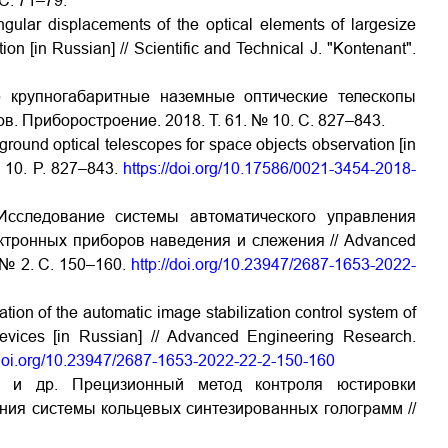
С. 71–79.
gular displacements of the optical elements of largesize
ion [in Russian] // Scientific and Technical J. "Kontenant".
е крупногабаритные наземные оптические телескопы
в. Приборостроение. 2018. Т. 61. № 10. С. 827–843.
round optical telescopes for space objects observation [in
№ 10. P. 827–843.
https://doi.org/10.17586/0021-3454-2018-
Исследование системы автоматического управления
ктронных приборов наведения и слежения // Advanced
. № 2. С. 150–160.
http://doi.org/10.23947/2687-1653-2022-
ion of the automatic image stabilization control system of
devices [in Russian] // Advanced Engineering Research.
/doi.org/10.23947/2687-1653-2022-22-2-150-160
. и др. Прецизионный метод контроля юстировки
ния системы кольцевых синтезированных голограмм //