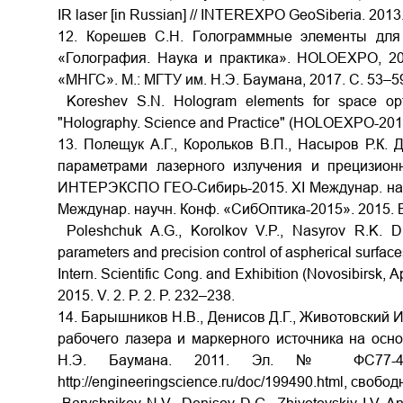
IR laser [in Russian] // INTEREXPO GeoSiberia. 2013.
12. Корешев С.Н. Голограммные элементы для 
«Голография. Наука и практика». HOLOEXPO, 20
«МНГС». М.: МГТУ им. Н.Э. Баумана, 2017. С. 53–5
Koreshev S.N. Hologram elements for space optic
"Holography. Science and Practice" (HOLOEXPO-2017
13. Полещук А.Г., Корольков В.П., Насыров Р.К
параметрами лазерного излучения и прецизион
ИНТЕРЭКСПО ГЕО-Сибирь-2015. XI Междунар. научн.
Междунар. научн. Конф. «СибОптика-2015». 2015. Вы
Poleshchuk A.G., Korolkov V.P., Nasyrov R.K. Diff
parameters and precision control of aspherical surfa
Intern. Scientific Cong. and Exhibition (Novosibirsk, Ap
2015. V. 2. P. 2. P. 232–238.
14. Барышников Н.В., Денисов Д.Г., Животовский 
рабочего лазера и маркерного источника на осн
Н.Э. Баумана. 2011. Эл. № ФС77-4821
http://engineeringscience.ru/doc/199490.html, свобо