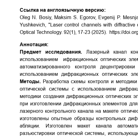
Ссылка на англоязычную версию:
Oleg N. Bosiy, Maksim S. Egorov, Evgenij P. Mesnja
Yushkevich, "Laser control channels with diffractive 
Optical Technology. 92(1), 17-23 (2025).
https://doi.
Аннотация:
Предмет исследования.
Лазерный канал конт
использованием ифракционных оптических эле
автоматизированного контроля децентрировк
использованием дифракционных оптических эле
Методы.
Разработка схемы контроля и методики
оптической системы с использованием дифракц
методики создания дифракционных оптических э
при изготовлении дифракционных элементов для
лазерного контрольного канала на макете оптиче
изготовлены опытные образцы контрольных диф
абляции. Изготовлен макет канала автомат
разъюстировки оптической системы, использующ