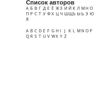
Список авторов
А
Б
В
Г
Д
Е
Ё
Ж
З
И
Й
К
Л
М
Н
О
П
Р
С
Т
У
Ф
Х
Ц
Ч
Ш
Щ
Ъ
Ы
Ь
Э
Ю
Я
A
B
C
D
E
F
G
H
I
J
K
L
M
N
O
P
Q
R
S
T
U
V
W
X
Y
Z