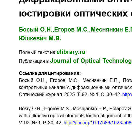
юстировки оптических 
Босый О.Н.,
Егоров М.С.,
Меснянкин Е.П
Юшкевич М.В.
elibrary.ru
Полный текст на
Journal of Optical Technolo
Публикация в
Ссылка для цитирования:
Босый О.Н., Егоров М.С., Меснянкин Е.П., По
контрольные каналы с дифракционными оптически
Оптический журнал. 2025. Т. 92. № 1. С. 30–42.
http
Bosiy O.N., Egorov M.S., Mesnjankin E.P., Potapov S.
with diffractive optical elements for the alignment of t
V. 92. № 1. P. 30–42.
http://doi.org/10.17586/1023-50