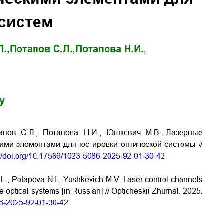
систем
.,
Потапов С.Л.,
Потапова Н.И.,
gy
тапов С.Л., Потапова Н.И., Юшкевич М.В. Лазерные
ми элементами для юстировки оптической системы //
://doi.org/10.17586/1023-5086-2025-92-01-30-42
L., Potapova N.I., Yushkevich M.V. Laser control channels
he optical systems [in Russian] // Opticheskii Zhurnal. 2025.
86-2025-92-01-30-42