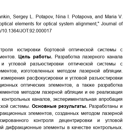
nkin, Sergey L. Potapov, Nina I. Potapova, and Maria V.
optical elements for optical system alignment," Journal of
org/10.1364/JOT.92.000017
роля юстировки бортовой оптической системы с
ментов.
Цель работы.
Разработка лазерного канала
и и угловой разъюстировки оптической системы с
ментов, изготовленных методом лазерной абляции.
 измерения расфокусировки и угловой разъюстировки
ионных оптических элементов, а также разработка
лементов методом лазерной абляции и ее реализация
 контрольных каналов, экспериментальная апробация
ской системы.
Основные результаты.
Разработаны и
ракционных элементов, созданных методом лазерной
изированного контроля децентрировки и угловой
ий дифракционные элементы в качестве контрольных.