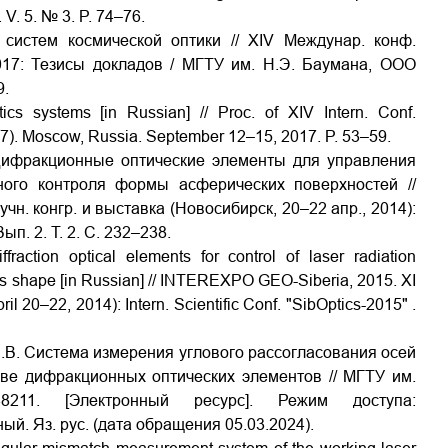
 V. 5. № 3. P. 74–76.
систем космической оптики // XIV Междунар. конф.
17: Тезисы докладов / МГТУ им. Н.Э. Баумана, ООО
9.
s systems [in Russian] // Proc. of XIV Intern. Conf.
). Moscow, Russia. September 12–15, 2017. P. 53–59.
. Дифракционные оптические элементы для управления
ного контроля формы асферических поверхностей //
 конгр. и выставка (Новосибирск, 20–22 апр., 2014):
п. 2. Т. 2. С. 232–238.
raction optical elements for control of laser radiation
ces shape [in Russian] // INTEREXPO GEO-Siberia, 2015. XI
ril 20–22, 2014): Intern. Scientific Conf. "SibOptics-2015" .
И.В. Система измерения углового рассогласования осей
ове дифракционных оптических элементов // МГТУ им.
1. [Электронный ресурс]. Режим доступа:
дный. Яз. рус. (дата обращения 05.03.2024).