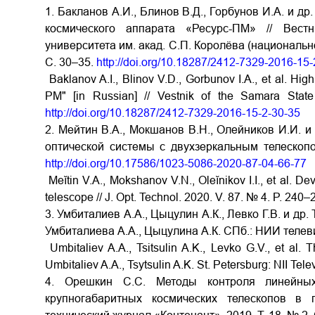
1. Бакланов А.И., Блинов В.Д., Горбунов И.А. и д
космического аппарата «Ресурс-ПМ» // Вестн
университета им. акад. С.П. Королёва (национально
С. 30–35.
http://doi.org/10.18287/2412-7329-2016-15
Baklanov A.I., Blinov V.D., Gorbunov I.A., et al. Hig
PM" [in Russian] // Vestnik of the Samara Stat
http://doi.org/10.18287/2412-7329-2016-15-2-30-35
2. Мейтин В.А., Мокшанов В.Н., Олейников И.И. и
оптической системы с двухзеркальным телескопом
http://doi.org/10.17586/1023-5086-2020-87-04-66-77
Meĭtin V.A., Mokshanov V.N., Oleĭnikov I.I., et al. De
telescope // J. Opt. Technol. 2020. V. 87. № 4. P. 240
3. Умбиталиев А.А., Цыцулин А.К., Левко Г.В. и др
Умбиталиева А.А., Цыцулина А.К. СПб.: НИИ телеви
Umbitaliev A.A., Tsitsulin A.K., Levko G.V., et al. 
Umbitaliev A.A., Tsytsulin A.K. St. Petersburg: NII Tele
4. Орешкин С.С. Методы контроля линейны
крупногабаритных космических телескопов в 