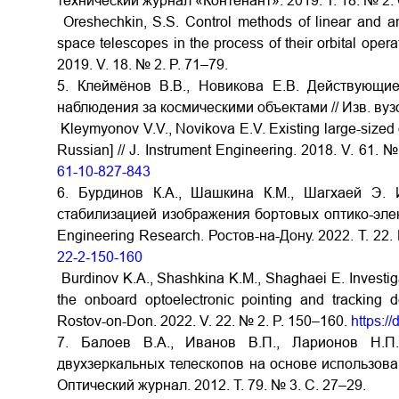
технический журнал «Контенант». 2019. Т. 18. № 2. 
Oreshechkin, S.S. Control methods of linear and an
space telescopes in the process of their orbital operat
2019. V. 18. № 2. P. 71–79.
5. Клеймёнов В.В., Новикова Е.В. Действующи
наблюдения за космическими объектами // Изв. вузо
Kleymyonov V.V., Novikova E.V. Existing large-sized g
Russian] // J. Instrument Engineering. 2018. V. 61. 
61-10-827-843
6. Бурдинов К.А., Шашкина К.М., Шагхаей Э. 
стабилизацией изображения бортовых оптико-эле
Engineering Research. Ростов-на-Дону. 2022. Т. 22
22-2-150-160
Burdinov K.A., Shashkina K.M., Shaghaei E. Investigat
the onboard optoelectronic pointing and tracking 
Rostov-on-Don. 2022. V. 22. № 2. P. 150–160.
https:/
7. Балоев В.А., Иванов В.П., Ларионов Н.П
двухзеркальных телескопов на основе использова
Оптический журнал. 2012. Т. 79. № 3. С. 27–29.