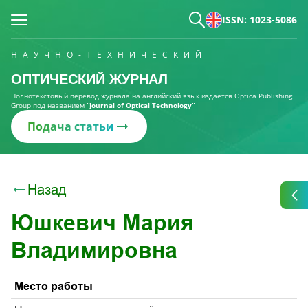
ISSN: 1023-5086
НАУЧНО-ТЕХНИЧЕСКИЙ
ОПТИЧЕСКИЙ ЖУРНАЛ
Полнотекстовый перевод журнала на английский язык издаётся Optica Publishing
Group под названием
“Journal of Optical Technology“
Подача статьи
Назад
Юшкевич Мария
Владимировна
Место работы