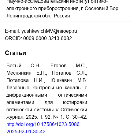
Научно-исследовательский институт оптико-
электронного приборостроения, г. Сосновый Бор
Ленинградской обл., Россия
E-mail: yushkevichMV@niioep.ru
ORCID: 0009-0000-3213-6082
Статьи
Босый О.Н., Егоров М.С.,
Меснянкин Е.П., Потапов С.Л.,
Потапова Н.И., Юшкевич М.В.
Лазерные контрольные каналы с
дифракционными оптическими
элементами для юстировки
оптической системы // Оптический
журнал. 2025. Т. 92. № 1. С. 30–42.
http://doi.org/10.17586/1023-5086-
2025-92-01-30-42