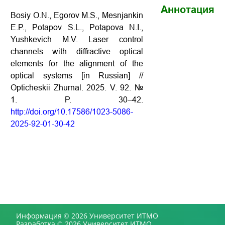
Аннотация
Bosiy O.N., Egorov M.S., Mesnjankin
E.P., Potapov S.L., Potapova N.I.,
Yushkevich M.V. Laser control
channels with diffractive optical
elements for the alignment of the
optical systems [in Russian] //
Opticheskii Zhurnal. 2025. V. 92. №
1. P. 30–42.
http://doi.org/10.17586/1023-5086-
2025-92-01-30-42
Информация © 2026 Университет ИТМО
Разработка © 2026 Университет ИТМО