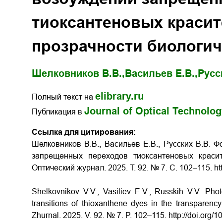
тиоксантеновых красит
прозрачности биологич
Шелковников В.В.,
Васильев Е.В.,
Русс
elibrary.ru
Полный текст на
Journal of Optical Technolo
Публикация в
Ссылка для цитирования:
Шелковников В.В., Васильев Е.В., Русских В.В. 
запрещенных переходов тиоксантеновых красит
Оптический журнал. 2025. Т. 92. № 7. С. 102–115.
ht
Shelkovnikov V.V., Vasiliev E.V., Russkih V.V. Phot
transitions of thioxanthene dyes in the transparency
Zhurnal. 2025. V. 92. № 7. P. 102–115.
http://doi.org