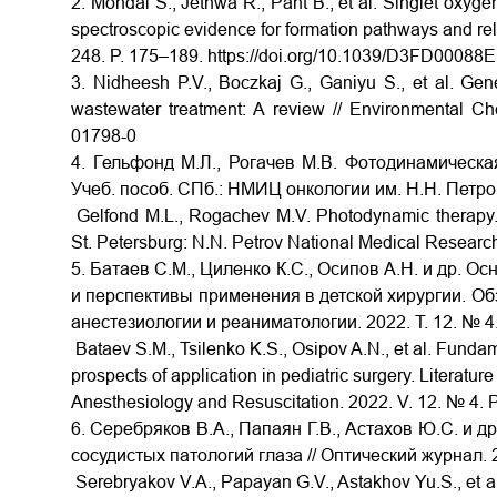
2. Mondal S., Jethwa R., Pant B., et al. Singlet oxyg
spectroscopic evidence for formation pathways and reli
248. P. 175–189.
https://doi.org/10.1039/D3FD00088E
3. Nidheesh P.V., Boczkaj G., Ganiyu S., et al. Gene
wastewater treatment: A review // Environmental Ch
01798-0
4. Гельфонд М.Л., Рогачев М.В. Фотодинамическа
Учеб. пособ. СПб.: НМИЦ онкологии им. Н.Н. Петров
Gelfond M.L., Rogachev M.V. Photodynamic therapy. F
St. Petersburg: N.N. Petrov National Medical Researc
5. Батаев С.М., Циленко К.С., Осипов А.Н. и др. 
и перспективы применения в детской хирургии. Обз
анестезиологии и реаниматологии. 2022. Т. 12. № 4
Bataev S.M., Tsilenko K.S., Osipov A.N., et al. Funda
prospects of application in pediatric surgery. Literature
Anesthesiology and Resuscitation. 2022. V. 12. № 4. 
6. Серебряков В.А., Папаян Г.В., Астахов Ю.С. и 
сосудистых патологий глаза // Оптический журнал. 2
Serebryakov V.A., Papayan G.V., Astakhov Yu.S., et al.