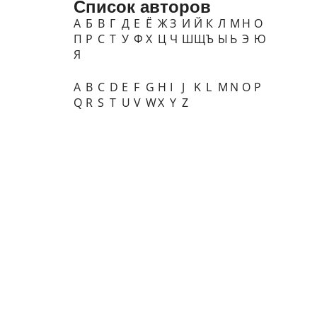
Список авторов
А
Б
В
Г
Д
Е
Ё
Ж
З
И
Й
К
Л
М
Н
О
П
Р
С
Т
У
Ф
Х
Ц
Ч
Ш
Щ
Ъ
Ы
Ь
Э
Ю
Я
A
B
C
D
E
F
G
H
I
J
K
L
M
N
O
P
Q
R
S
T
U
V
W
X
Y
Z