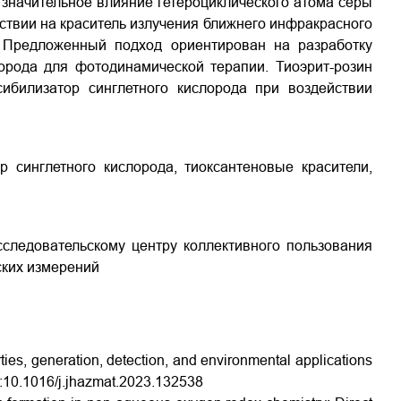
 значительное влияние гетероциклического атома серы
ствии на краситель излучения ближнего инфракрасного
Предложенный подход ориентирован на разработку
орода для фотодинамической терапии. Тиоэрит-розин
ибилизатор синглетного кислорода при воздействии
р синглетного кислорода, тиоксантеновые красители,
следовательскому центру коллективного пользования
ских измерений
rties, generation, detection, and environmental applications
oi:10.1016/j.jhazmat.2023.132538