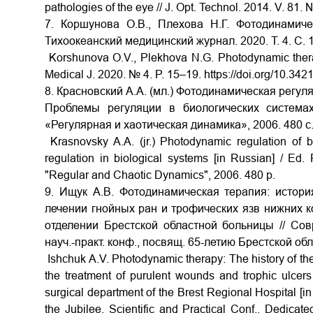
pathologies of the eye // J. Opt. Technol. 2014. V. 81.
7. Коршунова О.В., Плехова Н.Г. Фотодинамиче
Тихоокеанский медицинский журнал. 2020. Т. 4. С. 
Korshunova O.V., Plekhova N.G. Photodynamic therapy
Medical J. 2020. № 4. P. 15–19.
https://doi.org/10.34
8. Красновский А.А. (мл.) Фотодинамическая регул
Проблемы регуляции в биологических система
«Регулярная и хаотическая динамика», 2006. 480 c
Krasnovsky A.A. (jr.) Photodynamic regulation of 
regulation in biological systems [in Russian] / Ed
"Regular and Chaotic Dynamics", 2006. 480 p.
9. Ищук А.В. Фотодинамическая терапия: истори
лечении гнойных ран и трофических язв нижних к
отделении Брестской областной больницы // Со
науч.-практ. конф., посвящ. 65-летию Брестской обл
Ishchuk A.V. Photodynamic therapy: The history of the
the treatment of purulent wounds and trophic ulcers 
surgical department of the Brest Regional Hospital [i
the Jubilee. Scientific and Practical Conf., Dedicat