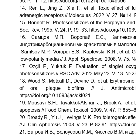
95. P. 11–12.
https://doi.org/10.1021/j100154a006
14. Ren L., Jing Z., Xia F., et al. Toxic effect of
adrenergic receptors // Molecules. 2022. V. 27. № 14. 
15. Bonnett R. Photosensitizers of the Porphyrin an
Soc. Rev. 1995. V. 24. P. 19–33.
https://doi.org/10.1
16. Самцов М.П., Воропай Е.С., Каплевски
индотрикарбоцианиновыми красителями в малополяр
Samtsov M.P., Voropai E.S., Kaplevskii K.N., et al. G
low-polarity media // J. Appl. Spectrosc. 2008. V. 75. 
17. Özçil F., Yükrük F. Evaluation of singlet oxy
photosensitizers // RSC Adv. 2023 May 22. V. 13. № 
18. Wood S., Metcalf D., Devine D., et al. Erythrosine
of oral plaque biofilms // J. Antimicro
https://doi.org/10.1093/jac/dkl021
19. Mousavi S.H., Tavakkol-Afshari J., Brook A., et al
apoptosis // Food Chem. Toxicol. 2009. V. 47. P. 855–
20. Broady R., Yu J., Levings M.K. Pro-tolerogenic eff
// J. Clin. Apheresis. 2008. V. 23. P. 82 91.
https://doi.
21. Багров И.В., Белоусова И.М., Киселев В.М. и 