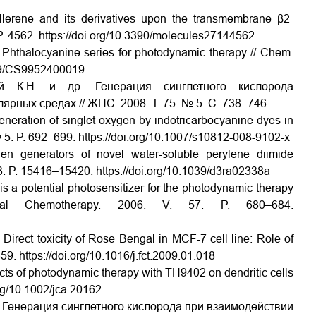
 fullerene and its derivatives upon the transmembrane β2-
P. 4562.
https://doi.org/10.3390/molecules27144562
d Phthalocyanine series for photodynamic therapy // Chem.
039/CS9952400019
й К.Н. и др. Генерация синглетного кислорода
ных средах // ЖПС. 2008. Т. 75. № 5. C. 738–746.
eneration of singlet oxygen by indotricarbocyanine dyes in
№ 5. P. 692–699.
https://doi.org/10.1007/s10812-008-9102-x
gen generators of novel water-soluble perylene diimide
23. P. 15416–15420.
https://doi.org/10.1039/d3ra02338a
 is a potential photosensitizer for the photodynamic therapy
bial Chemotherapy. 2006. V. 57. P. 680–684.
. Direct toxicity of Rose Bengal in MCF-7 cell line: Role of
859.
https://doi.org/10.1016/j.fct.2009.01.018
ects of photodynamic therapy with TH9402 on dendritic cells
org/10.1002/jca.20162
др. Генерация синглетного кислорода при взаимодействии