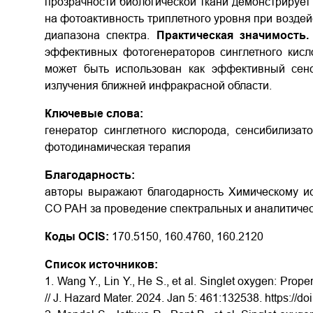
прозрачности биологической ткани демонстрирует
на фотоактивность триплетного уровня при воздей
диапазона спектра.
Практическая значимость.
эффективных фотогенераторов синглетного кисл
может быть использован как эффективный сенс
излучения ближней инфракрасной области.
Ключевые слова:
генератор синглетного кислорода, сенсибилизато
фотодинамическая терапия
Благодарность:
авторы выражают благодарность Химическому ис
СО РАН за проведение спектральных и аналитиче
Коды OCIS:
170.5150, 160.4760, 160.2120
Список источников:
1. Wang Y., Lin Y., He S., et al. Singlet oxygen: Prope
// J. Hazard Mater. 2024. Jan 5: 461:132538.
https://d