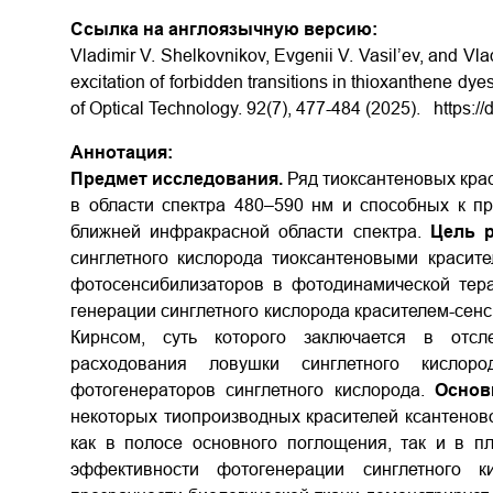
Ссылка на англоязычную версию:
Vladimir V. Shelkovnikov, Evgenii V. Vasil’ev, and Vl
excitation of forbidden transitions in thioxanthene dye
of Optical Technology. 92(7), 477-484 (2025).
https:/
Аннотация:
Предмет исследования.
Ряд тиоксантеновых кра
в области спектра 480–590 нм и способных к п
ближней инфракрасной области спектра.
Цель р
синглетного кислорода тиоксантеновыми красит
фотосенсибилизаторов в фотодинамической тер
генерации синглетного кислорода красителем-сен
Кирнсом, суть которого заключается в отсл
расходования ловушки синглетного кислоро
фотогенераторов синглетного кислорода.
Основ
некоторых тиопроизводных красителей ксантеново
как в полосе основного поглощения, так и в пл
эффективности фотогенерации синглетного 