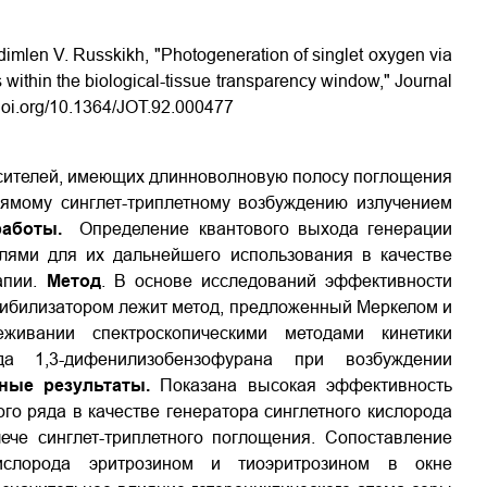
adimlen V. Russkikh, "Photogeneration of singlet oxygen via
s within the biological-tissue transparency window," Journal
/doi.org/10.1364/JOT.92.000477
сителей, имеющих длинноволновую полосу поглощения
рямому синглет-триплетному возбуждению излучением
аботы.
Определение квантового выхода генерации
елями для их дальнейшего использования в качестве
апии.
Метод
. В основе исследований эффективности
сибилизатором лежит метод, предложенный Меркелом и
еживании спектроскопическими методами кинетики
да 1,3-дифенилизобензофурана при возбуждении
ные результаты.
Показана высокая эффективность
го ряда в качестве генератора синглетного кислорода
ече синглет-триплетного поглощения. Сопоставление
кислорода эритрозином и тиоэритрозином в окне