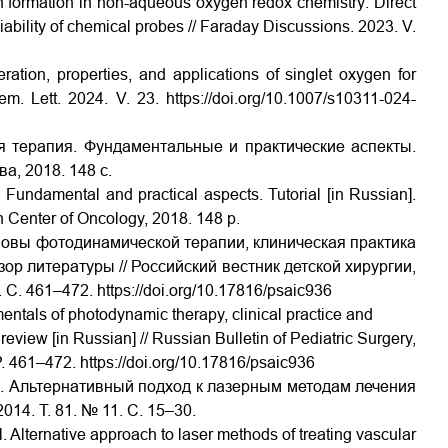
en formation in non-aqueous oxygen redox chemistry: Direct
ability of chemical probes // Faraday Discussions. 2023. V.
ration, properties, and applications of singlet oxygen for
em. Lett. 2024. V. 23.
https://doi.org/10.1007/s10311-024-
я терапия. Фундаментальные и практические аспекты.
а, 2018. 148 с.
undamental and practical aspects. Tutorial [in Russian].
h Center of Oncology, 2018. 148 p.
Основы фотодинамической терапии, клиническая практика
ор литературы // Российский вестник детской хирургии,
. С. 461–472.
https://doi.org/10.17816/psaic936
mentals of photodynamic therapy, clinical practice and
 review [in Russian] // Russian Bulletin of Pediatric Surgery,
P. 461–472.
https://doi.org/10.17816/psaic936
др. Альтернативный подход к лазерным методам лечения
014. Т. 81. № 11. С. 15–30.
 Alternative approach to laser methods of treating vascular