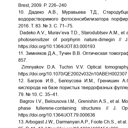
Brest, 2009. P. 226–240
10. Дадеко А.В., Муравьева Т.Д., Стародуб
водорастворимого фотосенсибилизатора порфир
2016. Т. 83. № 3. С. 71–75.
Dadeko A.V., Murav’eva T.D., Starodubtsev A.M., et al
photosensitizer of porphyrin nature-dimegin 
https://doi.org/10.1364/JOT.83.000193
11. Зимняков Д.А., Тучин В.В. Оптическая томографи
857.
Zimnyakov D.A. Tuchin V.V. Optical tomography 
https://doi.org/10.1070/QE2002v032n10ABEH002307
12. Багров И.В., Белоусова И.М., Гренишин А.
кислорода на базе пористых твердофазных фуллере
79. № 10. С. 35–41.
Bagrov I.V., Belousova I.M., Grenishin A.S., et al. 
phase fullerene-containing structures // J
https://doi.org/10.1364/JOT.79.000636
13. Arbogast J.W., Darmanyan A.P., Foote Ch.S., et al.