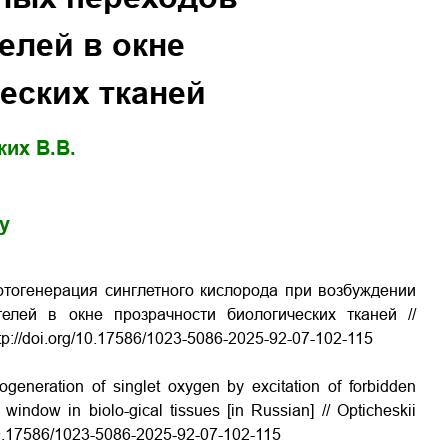
елей в окне
еских тканей
ких В.В.
gy
Фотогенерация синглетного кислорода при возбуждении
елей в окне прозрачности биологических тканей //
tp://doi.org/10.17586/1023-5086-2025-92-07-102-115
ogeneration of singlet oxygen by excitation of forbidden
 window in biolo-gical tissues [in Russian] // Opticheskii
/10.17586/1023-5086-2025-92-07-102-115