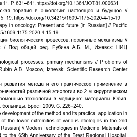
 № 11. P. 631–641.
https://doi.org/10.1364/JOT.81.000631
ская терапия в онкологии: настоящее и будущее //
15–19.
https://doi.org/10.34215/1609-1175-2020-4-15-19
 in oncology: Present and future [in Russian] // Pacific
215/1609-1175-2020-4-15-19
яция биологических процессов: первичные механизмы //
х / Под общей ред. Рубина А.Б. М., Ижевск: НИЦ
.
biological processes: primary mechanisms // Problems of
. Rubin A.B. Moscow, Izhevsk: Scientific Research Center
я развития метода и его практическое применение в
онечностей различной этиологии во 2-м хирургическом
временные технологии в медицине: материалы Юбил.
. больницы. Брест, 2009. С. 226–240.
 development of the method and its practical application in
of the lower extremities of various etiologies in the 2nd
n Russian] // Modern Technologies in Medicine: Materials of
ed to the 65th Anniversary of the Brest Regional Hospital.