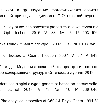
цев А.М. и др. Изучение фотофизических свойств
иновой природы — димегина // Оптический журнал.
. Study of the photophysical properties of a water-soluble
// J. Opt. Technol. 2016. V. 83. № 3. P. 193–196.
я тканей // Квант. электрон. 2002. Т. 32. № 10. С. 849–
of tissues // Quant. Electron. 2002. V. 32. P. 849.
С. и др. Модернизированный генератор синглетного
нсодержащих структур // Оптический журнал. 2012. Т.
Modernized singlet-oxygen generator based on porous solid-
. Opt. Technol. 2012. V. 79. № 10. P. 636–640.
 Photophysical properties of C60 // J. Phys. Chem. 1991. V.