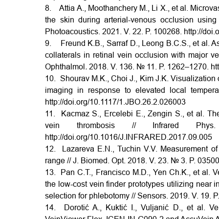
8. Attia A., Moothanchery M., Li X., et al. Micr
the skin during arterial-venous occlusion using
Photoacoustics. 2021. V. 22. P. 100268.
http://doi
9. Freund K.B., Sarraf D., Leong B.C.S., et al. 
collaterals in retinal vein occlusion with major
Ophthalmol
.
2018. V. 136. № 11. P. 1262–1270.
ht
10. Shourav M.K., Choi J., Kim J.K. Visualization 
imaging in response to elevated local temper
http://doi.org/10.1117/1.JBO.26.2.026003
11. Kacmaz S., Ercelebi E., Zengin S., et al. Th
vein thrombosis // Infrared Ph
http://doi.org/10.1016/J.INFRARED.2017.09.005
12. Lazareva E.N., Tuchin V.V. Measurement of r
range // J. Biomed. Opt. 2018. V. 23. № 3. P. 0350
13. Pan C.T., Francisco M.D., Yen Ch.K., et al. Ve
the low-cost vein finder prototypes utilizing near 
selection for phlebotomy // Sensors. 2019. V. 19. 
14. Dorotić A., Kuktić I., Vuljanić D., et al. Ve