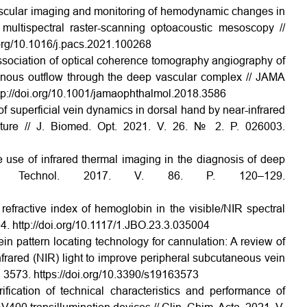
ovascular imaging and monitoring of hemodynamic changes in
 multispectral raster-scanning optoacoustic mesoscopy //
.org/10.1016/j.pacs.2021.100268
Association of optical coherence tomography angiography of
 venous outflow through the deep vascular complex // JAMA
tp://doi.org/10.1001/jamaophthalmol.2018.3586
of superficial vein dynamics in dorsal hand by near-infrared
ature // J. Biomed. Opt. 2021. V. 26. № 2. P. 026003.
e use of infrared thermal imaging in the diagnosis of deep
ys. Technol. 2017. V. 86. P. 120–129.
efractive index of hemoglobin in the visible/NIR spectral
04.
http://doi.org/10.1117/1.JBO.23.3.035004
in pattern locating technology for cannulation: A review of
infrared (NIR) light to improve peripheral subcutaneous vein
P. 3573.
https://doi.org/10.3390/s19163573
rification of technical characteristics and performance of