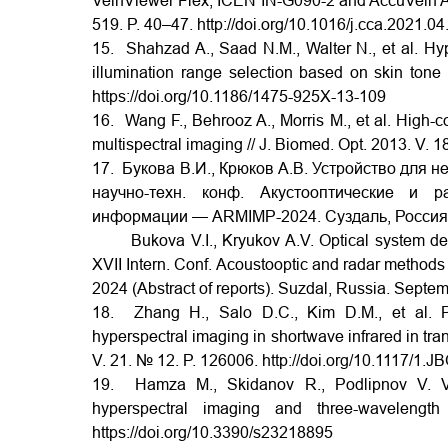
VeinViewer Flex, ICEN IN-G090-2 and AccuVein AV4
519. P. 40–47.
http://doi.org/10.1016/j.cca.2021.0
15. Shahzad A., Saad N.M., Walter N., et al. Hy
illumination range selection based on skin tone 
https://doi.org/10.1186/1475-925X-13-109
16. Wang F., Behrooz A., Morris M., et al. High-c
multispectral imaging // J. Biomed. Opt. 2013. V. 1
17. Букова В.И., Крюков А.В. Устройство для н
научно-техн. конф. Акустооптические и 
информации — ARMIMP-2024. Суздаль, Россия. 
Bukova V.I., Kryukov A.V. Optical system desig
XVII Intern. Conf. Acoustooptic and radar metho
2024 (Abstract of reports). Suzdal, Russia. Septe
18. Zhang H., Salo D.C., Kim D.M., et al. Pe
hyperspectral imaging in shortwave infrared in tra
V. 21. № 12. P. 126006.
http://doi.org/10.1117/1.
19. Hamza M., Skidanov R., Podlipnov V. Vi
hyperspectral imaging and three-wavelengt
https://doi.org/10.3390/s23218895