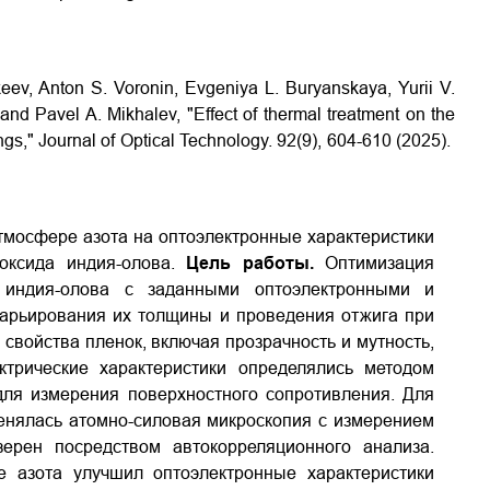
eev, Anton S. Voronin, Evgeniya L. Buryanskaya, Yurii V.
nd Pavel A. Mikhalev, "Effect of thermal treatment on the
ings,"
Journal of Optical Technology. 92(9),
604-610 (2025).
тмосфере азота на оптоэлектронные характеристики
оксида индия-олова.
Цель работы.
Оптимизация
 индия-олова с заданными оптоэлектронными и
варьирования их толщины и проведения отжига при
 свойства пленок, включая прозрачность и мутность,
ктрические характеристики определялись методом
для измерения поверхностного сопротивления. Для
енялась атомно-силовая микроскопия с измерением
ерен посредством автокорреляционного анализа.
 азота улучшил оптоэлектронные характеристики