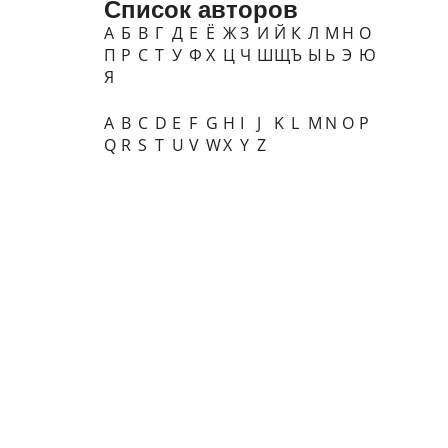
Список авторов
А
Б
В
Г
Д
Е
Ё
Ж
З
И
Й
К
Л
М
Н
О
П
Р
С
Т
У
Ф
Х
Ц
Ч
Ш
Щ
Ъ
Ы
Ь
Э
Ю
Я
A
B
C
D
E
F
G
H
I
J
K
L
M
N
O
P
Q
R
S
T
U
V
W
X
Y
Z