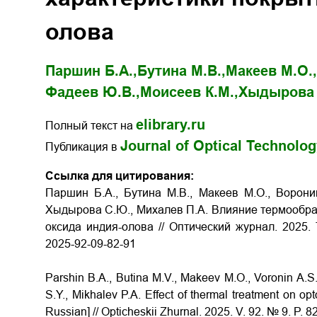
олова
Паршин Б.А.,
Бутина М.В.,
Макеев М.О.,
Фадеев Ю.В.,
Моисеев К.М.,
Хыдырова 
elibrary.ru
Полный текст на
Journal of Optical Technolo
Публикация в
Ссылка для цитирования:
Паршин Б.А., Бутина М.В., Макеев М.О., Воронин
Хыдырова С.Ю., Михалев П.А. Влияние термообраб
оксида индия-олова // Оптический журнал. 2025.
2025-92-09-82-91
Parshin B.A., Butina M.V., Makeev M.O., Voronin A.S
S.Y., Mikhalev P.A. Effect of thermal treatment on opto
Russian] // Opticheskii Zhurnal. 2025. V. 92. № 9. P. 