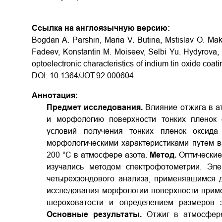
Ссылка на англоязычную версию:
Bogdan A. Parshin, Maria V. Butina, Mstislav O. Mak
Fadeev, Konstantin M. Moiseev, Selbi Yu. Hydyrova, a
optoelectronic characteristics of indium tin oxide coat
DOI: 10.1364/JOT.92.000604
Аннотация:
Предмет исследования.
Влияние отжига в а
и морфологию поверхности тонких пленок 
условий получения тонких пленок оксида
морфологическими характеристиками путем 
200 °C в атмосфере азота.
Метод.
Оптические
изучались методом спектрофотометрии. Эле
четырехзондового анализа, применявшимся 
исследования морфологии поверхности прим
шероховатости и определением размеров з
Основные результаты.
Отжиг в атмосфере