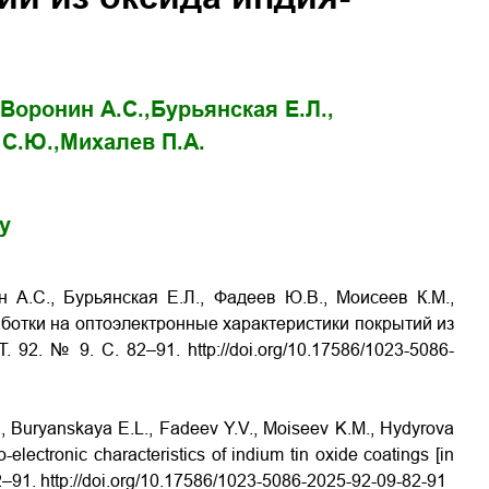
Воронин А.С.,
Бурьянская Е.Л.,
С.Ю.,
Михалев П.А.
gy
 А.С., Бурьянская Е.Л., Фадеев Ю.В., Моисеев К.М.,
отки на оптоэлектронные характеристики покрытий из
 Т. 92. № 9. С. 82–91.
http://doi.org/10.17586/1023-5086-
., Buryanskaya E.L., Fadeev Y.V., Moiseev K.M., Hydyrova
-electronic characteristics of indium tin oxide coatings [in
82–91.
http://doi.org/10.17586/1023-5086-2025-92-09-82-91