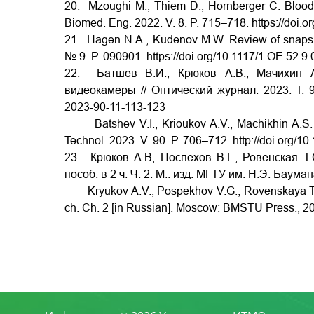
20. Mzoughi M., Thiem D., Hornberger C. Blood v
Biomed. Eng. 2022. V. 8. P. 715–718.
https://doi
21. Hagen N.A., Kudenov M.W. Review of snapshot
№ 9. P. 090901.
https://doi.org/10.1117/1.OE.52.9
22. Батшев В.И., Крюков А.В., Мачихин А
видеокамеры // Оптический журнал. 2023. Т. 
2023-90-11-113-123
Batshev V.I., Krioukov A.V., Machikhin A.S. et 
Technol. 2023. V. 90. P. 706–712.
http://doi.org/1
23. Крюков А.В, Поспехов В.Г., Ровенская Т.
пособ. в 2 ч. Ч. 2. М.: изд. МГТУ им. Н.Э. Бауман
Kryukov A.V., Pospekhov V.G., Rovenskaya T.S
ch. Ch. 2 [in Russian]. Moscow: BMSTU Press., 20