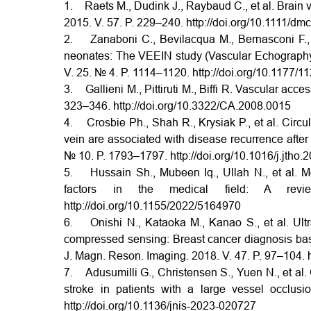
1. Raets M., Dudink J., Raybaud C., et al. Brain v
2015. V. 57. P. 229–240.
http://doi.org/10.1111/d
2. Zanaboni C., Bevilacqua M., Bernasconi F., e
neonates: The VEEIN study (Vascular Echography E
V. 25. № 4. P. 1114–1120.
http://doi.org/10.1177
3. Gallieni M., Pittiruti M., Biffi R. Vascular acce
323–346.
http://doi.org/10.3322/CA.2008.0015
4. Crosbie Ph., Shah R., Krysiak P., et al. Circu
vein are associated with disease recurrence after 
№ 10. P. 1793–1797.
http://doi.org/10.1016/j.jtho
5. Hussain Sh., Mubeen Iq., Ullah N., et al. Mo
factors in the medical field: A rev
http://doi.org/10.1155/2022/5164970
6. Onishi N., Kataoka M., Kanao S., et al. Ultr
compressed sensing: Breast cancer diagnosis based
J. Magn. Reson. Imaging. 2018. V. 47. P. 97–104.
7. Adusumilli G., Christensen S., Yuen N.,
et al
stroke in patients with a large vessel occlusi
http://doi.org/10.1136/jnis-2023-020727