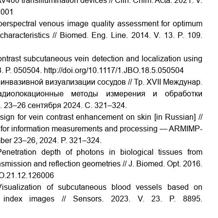
00 transillumination devices // Clin. Chim. Acta. 2021. V.
4.001
perspectral venous image quality assessment for optimum
characteristics // Biomed. Eng. Line. 2014. V. 13. P. 109.
ontrast subcutaneous vein detection and localization using
8. P. 050504.
http://doi.org/10.1117/1.JBO.18.5.050504
еинвазивной визуализации сосудов // Тр. XVII Междунар.
радиолокационные методы измерения и обработки
23–26 сентября 2024. С. 321–324.
n for vein contrast enhancement on skin [in Russian] //
ds for information measurements and processing — ARMIMP-
mber 23–26, 2024. P. 321–324.
netration depth of photons in biological tissues from
nsmission and reflection geometries // J. Biomed. Opt. 2016.
JBO.21.12.126006
sualization of subcutaneous blood vessels based on
h index images // Sensors. 2023. V. 23. P. 8895.