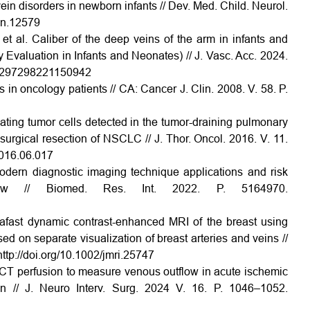
ein disorders in newborn infants // Dev. Med. Child. Neurol.
mcn.12579
t al. Caliber of the deep veins of the arm in infants and
valuation in Infants and Neonates) // J. Vasc. Acc. 2024.
/11297298221150942
ss in oncology patients // CA: Cancer J. Clin. 2008. V. 58. P.
lating tumor cells detected in the tumor-draining pulmonary
surgical resection of NSCLC // J. Thor. Oncol. 2016. V. 11.
.2016.06.017
dern diagnostic imaging technique applications and risk
iew // Biomed. Res. Int. 2022. P. 5164970.
afast dynamic contrast-enhanced MRI of the breast using
 on separate visualization of breast arteries and veins //
http://doi.org/10.1002/jmri.25747
. CT perfusion to measure venous outflow in acute ischemic
on // J. Neuro Interv. Surg. 2024 V. 16. P. 1046–1052.