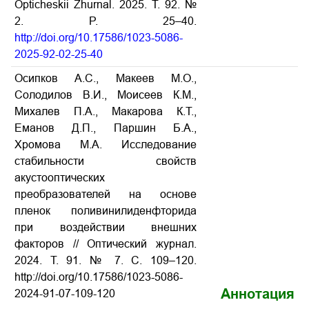
Opticheskii Zhurnal. 2025. Т. 92. №
2. P. 25–40.
http://doi.org/10.17586/1023-5086-
2025-92-02-25-40
Осипков А.С., Макеев М.О.,
Солодилов В.И., Моисеев К.М.,
Михалев П.А., Макарова К.Т.,
Еманов Д.П., Паршин Б.А.,
Хромова М.А. Исследование
стабильности свойств
акустооптических
преобразователей на основе
пленок поливинилиденфторида
при воздействии внешних
факторов // Оптический журнал.
2024. Т. 91. № 7. С. 109–120.
http://doi.org/10.17586/1023-5086-
Аннотация
2024-91-07-109-120