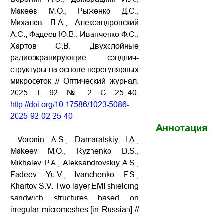
Макеев М.О., Рыженко Д.С.,
Михалёв П.А., Александровский
А.С., Фадеев Ю.В., Иванченко Ф.С.,
Хартов С.В. Двухслойные
радиоэкранирующие сэндвич-
структуры на основе нерегулярных
микросеток // Оптический журнал.
2025. Т. 92. № 2. С. 25–40.
http://doi.org/10.17586/1023-5086-
2025-92-02-25-40
Аннотация
Voronin A.S., Damaratskiy I.A.,
Makeev M.O., Ryzhenko D.S.,
Mikhalev P.A., Aleksandrovskiy A.S.,
Fadeev Yu.V., Ivanchenko F.S.,
Khartov S.V. Two-layer EMI shielding
sandwich structures based on
irregular micromeshes [in Russian] //