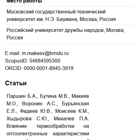
Место работы
Московский государственный технический
университет им. Н.Э. Баумана, Москва, Россия
Российский университет дружбы народов, Москва,
Россия
E-mail: m.makeev@bmstu.ru
ScopusID: 54684595300
ORCID: 0000-0001-8945-3919
Статьи
Паршин Б.А., Бутина М.В., Макеев
М.О., Воронин А.С., Бурьянская
Е.Л., Фадеев Ю.В., Моисеев К.М.,
Хыдырова С.Ю., Михалев П.А.
Влияние термообработки на
оптоэлектронные характеристики