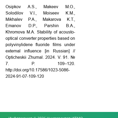
Osipkov A.S., Makeev M.O.,
Solodilov V.I., Moiseev K.M.,
Mikhalev P.A., Makarova K.T.,
Emanov D.P., Parshin B.A.,
Khromova M.A. Stability of acousto-
optical converter properties based on
polyvinylidene fluoride films under
external influence [in Russian] //
Opticheskii Zhurnal. 2024. V. 91. №
7. P. 109–120.
http://doi.org/10.17586/1023-5086-
2024-91-07-109-120