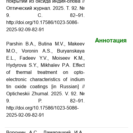
покрытий из оксида индия-олова //
Оптический журнал. 2025. Т. 92. №
9. С. 82–91.
http://doi.org/10.17586/1023-5086-
2025-92-09-82-91
Аннотация
Parshin B.A., Butina M.V., Makeev
M.O., Voronin A.S., Buryanskaya
E.L., Fadeev Y.V., Moiseev K.M.,
Hydyrova S.Y., Mikhalev P.A. Effect
of thermal treatment on opto-
electronic characteristics of indium
tin oxide coatings [in Russian] //
Opticheskii Zhurnal. 2025. V. 92. №
9. P. 82–91.
http://doi.org/10.17586/1023-5086-
2025-92-09-82-91
Воронин А.С., Дамарацкий И.А.,