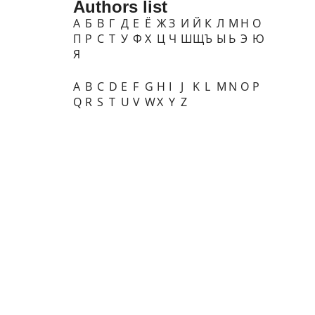
Authors list
А
Б
В
Г
Д
Е
Ё
Ж
З
И
Й
К
Л
М
Н
О
П
Р
С
Т
У
Ф
Х
Ц
Ч
Ш
Щ
Ъ
Ы
Ь
Э
Ю
Я
A
B
C
D
E
F
G
H
I
J
K
L
M
N
O
P
Q
R
S
T
U
V
W
X
Y
Z