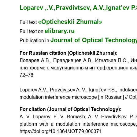
Loparev ,.V.,
Pravdivtsev, A.V.,
Ignat’ev P.
«Opticheskii Zhurnal»
Full text
elibrary.ru
Full text on
Journal of Optical Technolog
Publication in
For Russian citation (Opticheskii Zhurnal):
Лопарев А.В., Правдивцев А.В., Игнатьев П.С., Ин
платформа с модуляционным интерференционным мик
72–78.
Loparev A.V., Pravdivtsev A. V., Ignat’ev P.S., Induka
modulation interference microscope [in Russian] // Opt
For citation (Journal of Optical Technology):
A. V. Loparev, E. V. Romash, A. V. Pravdivtsev, P. S
platform with a modulation interference microscope
https://doi.org/10.1364/JOT.79.000371