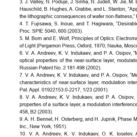
3. J. Valley, N. Poduje, J. Sinha, N. Judell, W. Jie,
Hauschild, B. Hughes, A. Grabbe, and L. Stanton, “Appr
the lithographic consequences of wafer non-flatness,”
4. T. Fujisawa, S. Inoue, and T. Hagiwara, “Desirabl
Proc. SPIE 5040, 600 (2003).
5. M. Born and E. Wolf, Principles of Optics: Electrom
of Light (Pergamon Press, Oxford, 1970; Nauka, Mosc
6. V. A. Andreev, K. V. Indukaev, and P. A. Osipov, “
optical properties of the near-surface layer, modula
Russian Patent No. 2 181 498 (2002).
7. V. A. Andreev, K. V. Indukaev, and P. A. Osipov, “M
characteristics of near-surface layer, modulation int
Pat. Appl. 01922153.0-2217, 1/23 (2001).
8. V. A. Andreev, K. V. Indukaev, and P. A. Osipov, 
properties of a surface layer, a modulation interferen
458, B2 (2003).
9. A. H. Bennet, H. Osterberg, and H. Jupnik, Phase 
Inc., New York, 1951).
10. V. A. Andreev, K. V. Indukaev, O. K. Ioselev,