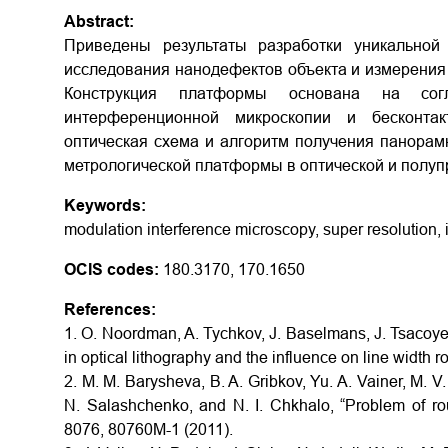
Abstract:
Приведены результаты разработки уникальной
исследования нанодефектов объекта и измерения 
Конструкция платформы основана на сог
интерференционной микроскопии и бесконта
оптическая схема и алгоритм получения панора
метрологической платформы в оптической и полу
Keywords:
modulation interference microscopy, super resolution, in
OCIS codes:
180.3170, 170.1650
References:
1. O. Noordman, A. Tychkov, J. Baselmans, J. Tsacoyea
in optical lithography and the influence on line width
2. M. M. Barysheva, B. A. Gribkov, Yu. A. Vainer, M. V
N. Salashchenko, and N. I. Chkhalo, “Problem of ro
8076, 80760M-1 (2011).