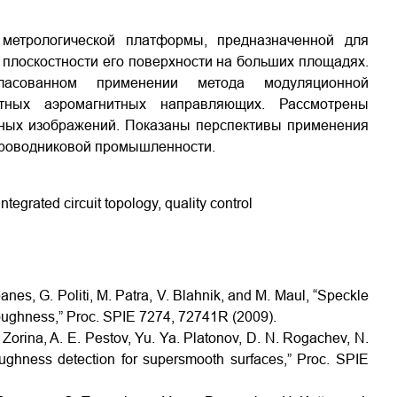
 метрологической платформы, предназначенной для
плоскостности его поверхности на больших площадях.
ласованном применении метода модуляционной
ктных аэромагнитных направляющих. Рассмотрены
мных изображений. Показаны перспективы применения
проводниковой промышленности.
tegrated circuit topology, quality control
nes, G. Politi, M. Patra, V. Blahnik, and M. Maul, “Speckle
 roughness,” Proc. SPIE 7274, 72741R (2009).
. Zorina, A. E. Pestov, Yu. Ya. Platonov, D. N. Rogachev, N.
ughness detection for supersmooth surfaces,” Proc. SPIE