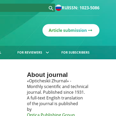
RU
ISSN: 1023-5086
Article submission
L
FOR REVIEWERS
FOR SUBSCRIBERS
About journal
«Opticheskii Zhurnal» -
Monthly scientific and technical
journal. Published since 1931.
A full-text English translation
of the journal is published
by
Optica Publishing Group