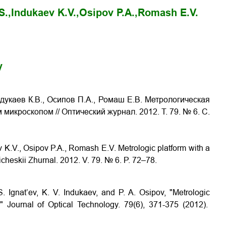
S.,
Indukaev K.V.,
Osipov P.A.,
Romash E.V.
y
дукаев К.В., Осипов П.А., Ромаш Е.В. Метрологическая
роскопом // Оптический журнал. 2012. Т. 79. № 6. С.
ev K.V., Osipov P.A., Romash E.V. Metrologic platform with a
icheskii Zhurnal. 2012. V. 79. № 6. P. 72–78.
. Ignat’ev, K. V. Indukaev, and P. A. Osipov, "Metrologic
," Journal of Optical Technology. 79(6), 371-375 (2012).