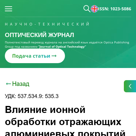
ISSN: 1023-5086
НАУЧНО-ТЕХНИЧЕСКИЙ
ОПТИЧЕСКИЙ ЖУРНАЛ
Полнотекстовый перевод журнала на английский язык издаётся Optica Publishing
Group под названием
“Journal of Optical Technology“
Подача статьи
Назад
УДК: 537.534.9: 535.3
Влияние ионной
обработки отражающих
алюминиевых покрытий