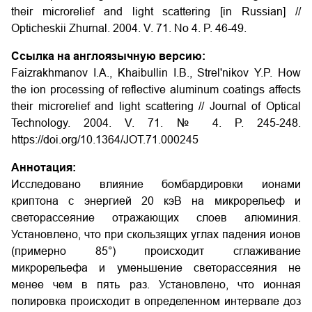
their microrelief and light scattering
[in Russian] //
Opticheskii Zhurnal. 2004. V. 71. No 4. P. 46-49.
Ссылка на англоязычную версию:
Faizrakhmanov I.A., Khaibullin I.B., Strel'nikov Y.P. How
the ion processing of reflective aluminum coatings affects
their microrelief and light scattering // Journal of Optical
Technology. 2004. V. 71. № 4. P. 245-248.
https://doi.org/10.1364/JOT.71.000245
Аннотация:
Исследовано влияние бомбардировки ионами
криптона с энергией 20 кэВ на микрорельеф и
светорассеяние отражающих слоев алюминия.
Установлено, что при скользящих углах падения ионов
(примерно 85°) происходит сглаживание
микрорельефа и уменьшение светорассеяния не
менее чем в пять раз. Установлено, что ионная
полировка происходит в определенном интервале доз