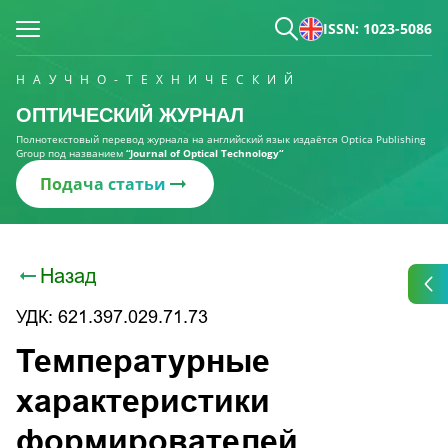
ISSN: 1023-5086
НАУЧНО-ТЕХНИЧЕСКИЙ
ОПТИЧЕСКИЙ ЖУРНАЛ
Полнотекстовый перевод журнала на английский язык издаётся Optica Publishing
Group под названием
“Journal of Optical Technology“
Подача статьи
Назад
УДК: 621.397.029.71.73
Температурные
характеристики
формирователей