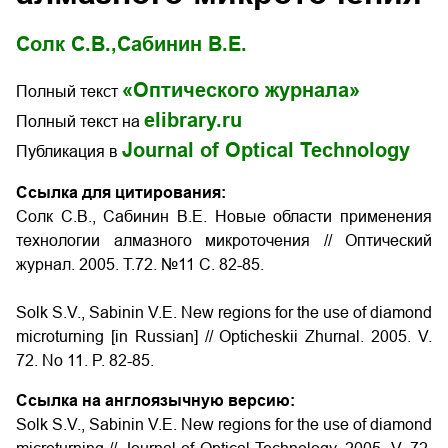
Солк С.В.,
Сабинин В.Е.
«Оптического журнала»
Полный текст
elibrary.ru
Полный текст на
Journal of Optical Technology
Публикация в
Ссылка для цитирования:
Солк С.В., Сабинин В.Е. Новые области применения
технологии алмазного микроточения // Оптический
журнал. 2005. Т.72. №11 С. 82-85.
Solk S.V., Sabinin V.E. New regions for the use of diamond
microturning
[in Russian] // Opticheskii Zhurnal. 2005. V.
72. No 11. P.
82-85
.
Ссылка на англоязычную версию:
Solk S.V., Sabinin V.E. New regions for the use of diamond