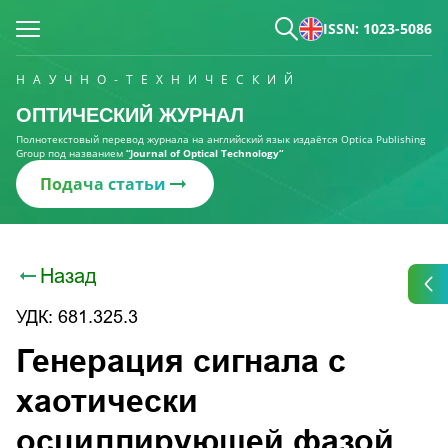
ISSN: 1023-5086
НАУЧНО-ТЕХНИЧЕСКИЙ
ОПТИЧЕСКИЙ ЖУРНАЛ
Полнотекстовый перевод журнала на английский язык издаётся Optica Publishing
Group под названием
“Journal of Optical Technology“
Подача статьи
Назад
УДК: 681.325.3
Генерация сигнала с
хаотически
осциллирующей фазой