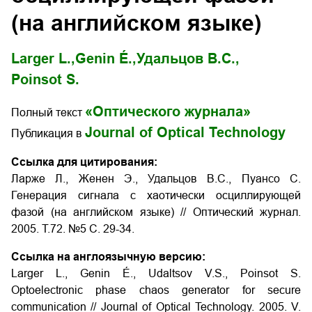
(на английском языке)
Larger L.,
Genin É.,
Удальцов В.С.,
Poinsot S.
«Оптического журнала»
Полный текст
Journal of Optical Technology
Публикация в
Ссылка для цитирования:
Ларже Л., Женен Э., Удальцов В.С., Пуансо С.
Генерация сигнала с хаотически осциллирующей
фазой (на английском языке) // Оптический журнал.
2005. Т.72. №5 С. 29-34.
Ссылка на англоязычную версию:
Larger L., Genin É., Udaltsov V.S., Poinsot S.
Optoelectronic phase chaos generator for secure
communication // Journal of Optical Technology. 2005. V.