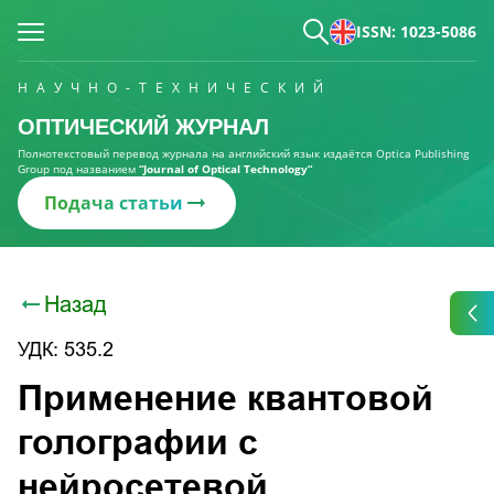
ISSN: 1023-5086
НАУЧНО-ТЕХНИЧЕСКИЙ
ОПТИЧЕСКИЙ ЖУРНАЛ
Полнотекстовый перевод журнала на английский язык издаётся Optica Publishing
Group под названием
“Journal of Optical Technology“
Подача статьи
Назад
УДК: 535.2
Применение квантовой
голографии с
нейросетевой