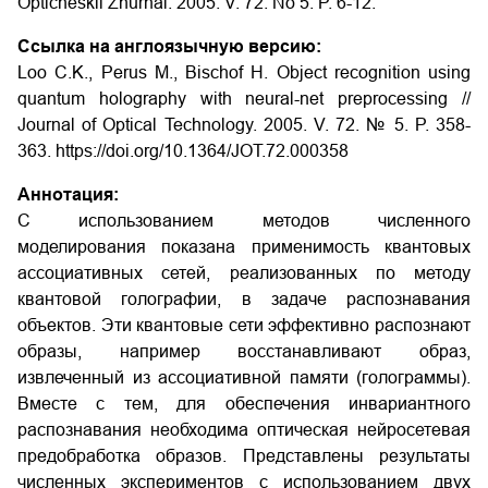
Opticheskii Zhurnal. 2005. V. 72. No 5. P. 6-12.
Ссылка на англоязычную версию:
Loo C.K., Perus M., Bischof H. Object recognition using
quantum holography with neural-net preprocessing //
Journal of Optical Technology. 2005. V. 72. № 5. P. 358-
363. https://doi.org/10.1364/JOT.72.000358
Аннотация:
С использованием методов численного
моделирования показана применимость квантовых
ассоциативных сетей, реализованных по методу
квантовой голографии, в задаче распознавания
объектов. Эти квантовые сети эффективно распознают
образы, например восстанавливают образ,
извлеченный из ассоциативной памяти (голограммы).
Вместе с тем, для обеспечения инвариантного
распознавания необходима оптическая нейросетевая
предобработка образов. Представлены результаты
численных экспериментов с использованием двух