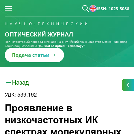
ISSN: 1023-5086
НАУЧНО-ТЕХНИЧЕСКИЙ
ОПТИЧЕСКИЙ ЖУРНАЛ
Полнотекстовый перевод журнала на английский язык издаётся Optica Publishing
Group под названием
“Journal of Optical Technology“
Подача статьи
Назад
УДК: 539.192
Проявление в
низкочастотных ИК
спектрах молекулярных