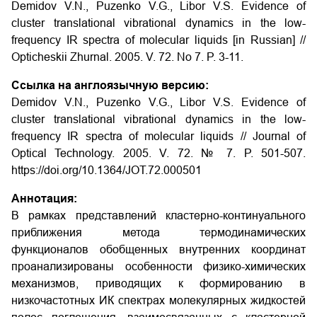
Demidov V.N., Puzenko V.G., Libor V.S. Evidence of
cluster translational vibrational dynamics in the low-
frequency IR spectra of molecular liquids
[in Russian] //
Opticheskii Zhurnal. 2005. V. 72. No 7. P. 3-11.
Ссылка на англоязычную версию:
Demidov V.N., Puzenko V.G., Libor V.S. Evidence of
cluster translational vibrational dynamics in the low-
frequency IR spectra of molecular liquids // Journal of
Optical Technology. 2005. V. 72. № 7. P. 501-507.
https://doi.org/10.1364/JOT.72.000501
Аннотация:
В рамках представлений кластерно-континуального
приближения метода термодинамических
функционалов обобщенных внутренних координат
проанализированы особенности физико-химических
механизмов, приводящих к формированию в
низкочастотных ИК спектрах молекулярных жидкостей