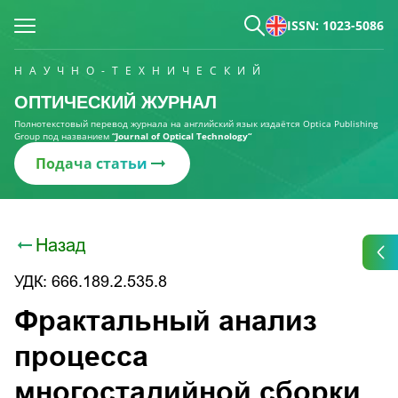
ISSN: 1023-5086
НАУЧНО-ТЕХНИЧЕСКИЙ
ОПТИЧЕСКИЙ ЖУРНАЛ
Полнотекстовый перевод журнала на английский язык издаётся Optica Publishing
Group под названием
“Journal of Optical Technology“
Подача статьи
Назад
УДК: 666.189.2.535.8
Фрактальный анализ
процесса
многостадийной сборки