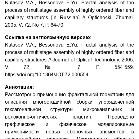
Kutasov V.A., Bessonova É.Yu. Fractal analysis of the
process of multistage assembly of highly ordered fiber and
capillary structures
[in Russian] // Opticheskii Zhurnal.
2005. V. 72. No 7. P. 64-70.
Ссылка на англоязычную версию:
Kutasov V.A., Bessonova É.Yu. Fractal analysis of the
process of multistage assembly of highly ordered fiber and
capillary structures // Journal of Optical Technology. 2005.
V. 72. № 7. P. 554-559.
https://doi.org/10.1364/JOT.72.000554
Аннотация:
Рассмотрено применение фрактальной геометрии для
описания многостадийной сборки упорядоченной
гексагональной структуры микроканальных и
волоконно-оптических пластин. Проведено
графическое и физическое моделирование
применимости новых сборочных элементов в