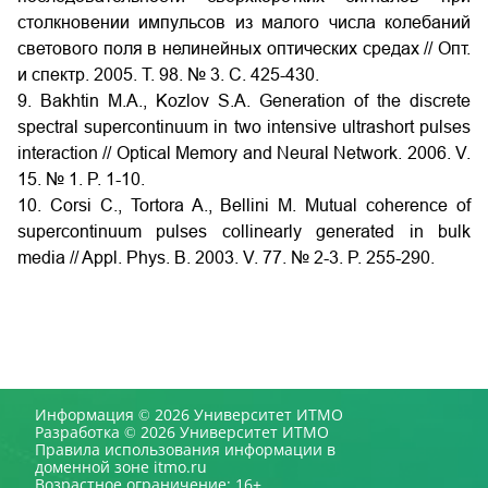
столкновении импульсов из малого числа колебаний
светового поля в нелинейных оптических средах // Опт.
и спектр. 2005. Т. 98. № 3. С. 425-430.
9. Bakhtin M.A., Kozlov S.A. Generation of the discrete
spectral supercontinuum in two intensive ultrashort pulses
interaction // Optical Memory and Neural Network. 2006. V.
15. № 1. P. 1-10.
10. Corsi C., Tortora A., Bellini M. Mutual coherence of
supercontinuum pulses collinearly generated in bulk
media // Appl. Phys. B. 2003. V. 77. № 2-3. P. 255-290.
Информация © 2026 Университет ИТМО
Разработка © 2026 Университет ИТМО
Правила использования информации в
доменной зоне itmo.ru
Возрастное ограничение: 16+