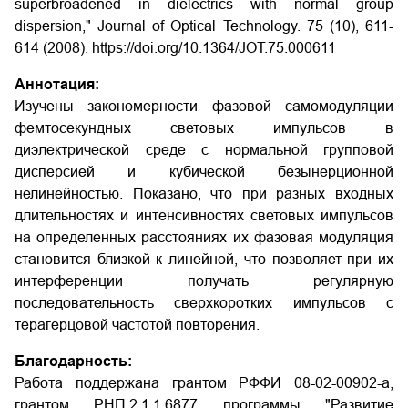
superbroadened in dielectrics with normal group
dispersion," Journal of Optical Technology. 75 (10), 611-
614 (2008). https://doi.org/10.1364/JOT.75.000611
Аннотация:
Изучены закономерности фазовой самомодуляции
фемтосекундных световых импульсов в
диэлектрической среде с нормальной групповой
дисперсией и кубической безынерционной
нелинейностью. Показано, что при разных входных
длительностях и интенсивностях световых импульсов
на определенных расстояниях их фазовая модуляция
становится близкой к линейной, что позволяет при их
интерференции получать регулярную
последовательность сверхкоротких импульсов с
терагерцовой частотой повторения.
Благодарность:
Работа поддержана грантом РФФИ 08-02-00902-а,
грантом РНП.2.1.1.6877 программы "Развитие