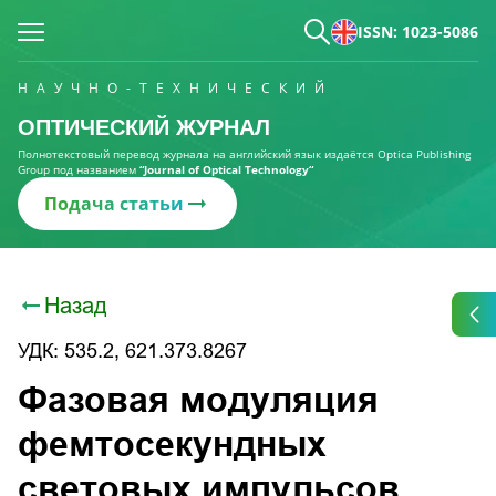
ISSN: 1023-5086
НАУЧНО-ТЕХНИЧЕСКИЙ
ОПТИЧЕСКИЙ ЖУРНАЛ
Полнотекстовый перевод журнала на английский язык издаётся Optica Publishing
Group под названием
“Journal of Optical Technology“
Подача статьи
Назад
УДК: 535.2, 621.373.8267
Фазовая модуляция
фемтосекундных
световых импульсов,