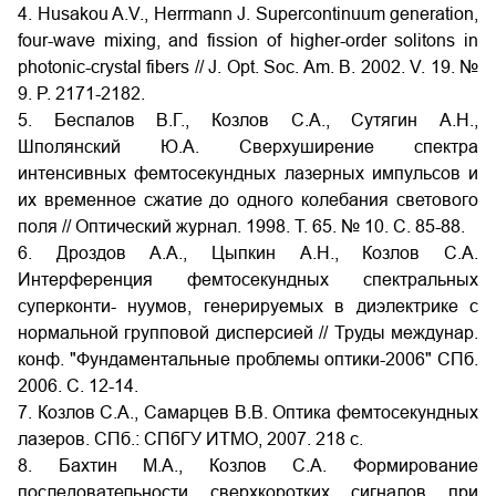
4. Husakou A.V., Herrmann J. Supercontinuum generation,
four-wave mixing, and fission of higher-order solitons in
photonic-crystal fibers // J. Opt. Soc. Am. B. 2002. V. 19. №
9. P. 2171-2182.
5. Беспалов В.Г., Козлов С.А., Сутягин А.Н.,
Шполянский Ю.А. Сверхуширение спектра
интенсивных фемтосекундных лазерных импульсов и
их временное сжатие до одного колебания светового
поля // Оптический журнал. 1998. Т. 65. № 10. С. 85-88.
6. Дроздов А.А., Цыпкин А.Н., Козлов С.А.
Интерференция фемтосекундных спектральных
суперконти- нуумов, генерируемых в диэлектрике с
нормальной групповой дисперсией // Труды междунар.
конф. "Фундаментальные проблемы оптики-2006" СПб.
2006. С. 12-14.
7. Козлов С.А., Самарцев В.В. Оптика фемтосекундных
лазеров. СПб.: СПбГУ ИТМО, 2007. 218 с.
8. Бахтин М.А., Козлов С.А. Формирование
последовательности сверхкоротких сигналов при