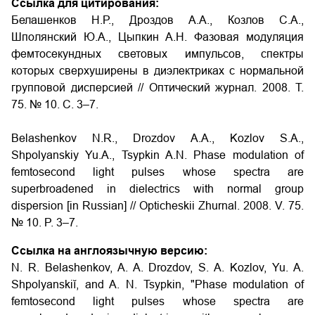
Ссылка для цитирования:
Белашенков Н.Р., Дроздов А.А., Козлов С.А.,
Шполянский Ю.А., Цыпкин А.Н. Фазовая модуляция
фемтосекундных световых импульсов, спектры
которых сверхуширены в диэлектриках с нормальной
групповой дисперсией // Оптический журнал. 2008. Т.
75. № 10. С. 3–7.
Belashenkov N.R., Drozdov A.A., Kozlov S.A.,
Shpolyanskiy Yu.A., Tsypkin A.N. Phase modulation of
femtosecond light pulses whose spectra are
superbroadened in dielectrics with normal group
dispersion [in Russian] // Opticheskii Zhurnal. 2008. V. 75.
№ 10. P. 3–7.
Ссылка на англоязычную версию:
N. R. Belashenkov, A. A. Drozdov, S. A. Kozlov, Yu. A.
Shpolyanskiĭ, and A. N. Tsypkin, "Phase modulation of
femtosecond light pulses whose spectra are