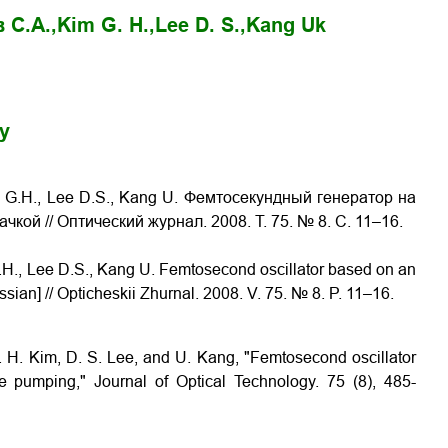
 С.А.,
Kim G. H.,
Lee D. S.,
Kang Uk
gy
im G.H., Lee D.S., Kang U. Фемтосекундный генератор на
ой // Оптический журнал. 2008. Т. 75. № 8. С. 11–16.
 G.H., Lee D.S., Kang U. Femtosecond oscillator based on an
sian] // Opticheskii Zhurnal. 2008. V. 75. № 8. P. 11–16.
 G. H. Kim, D. S. Lee, and U. Kang, "Femtosecond oscillator
e pumping," Journal of Optical Technology. 75 (8), 485-