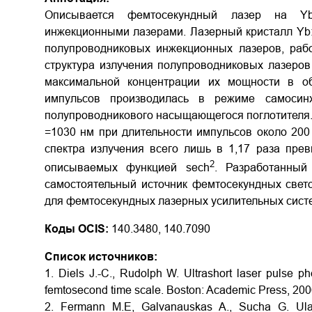
Описывается фемтосекундный лазер на Y
инжекционными лазерами. Лазерный кристалл Yb
полупроводниковых инжекционных лазеров, раб
структура излучения полупроводниковых лазеро
максимальной концентрации их мощности в о
импульсов производилась в режиме самосин
полупроводникового насыщающегося поглотителя. 
=1030 нм при длительности импульсов около 200
спектра излучения всего лишь в 1,17 раза пре
2
описываемых функцией sech
. Разработанный
самостоятельный источник фемтосекундных свето
для фемтосекундных лазерных усилительных сист
Коды OCIS:
140.3480, 140.7090
Список источников:
1. Diels J.-C., Rudolph W. Ultrashort laser pulse 
femtosecond time scale. Boston: Academic Press, 200
2. Fermann M.E, Galvanauskas A., Sucha G. Ulatr