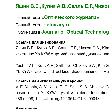
Яшин В.Е.,
Кулик А.В.,
Салль Е.Г.,
Чижов
«Оптического журнала»
Полный текст
elibrary.ru
Полный текст на
Journal of Optical Technolo
Публикация в
Ссылка для цитирования:
Яшин В.Е., Кулик А.В., Салль Е.Г., Чижов С.А., K
кристалле Yb:KYW с прямой лазерной диодной накачк
Yashin V.E., Kulik A.V., Sall E.G., Chizhov S.A., Kim
Yb:KYW crystal with direct laser-diode pumping [in Rus
Ссылка на англоязычную версию:
V. E. Yashin, A. V. Kulik, E. G. Sall’, S. A. Chizhov,
based on an Yb:KYW crystal with direct laser-diod
489 (2008). https://doi.org/10.1364/JOT.75.000485
Аннотация: