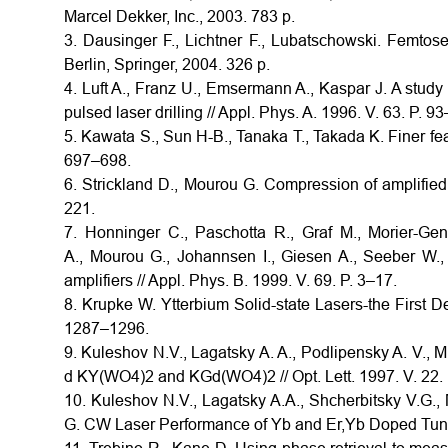
Marcel Dekker, Inc., 2003. 783 p.
3. Dausinger F., Lichtner F., Lubatschowski. Femtose
Berlin, Springer, 2004. 326 p.
4. Luft A., Franz U., Emsermann A., Kaspar J. A study
pulsed laser drilling // Appl. Phys. A. 1996. V. 63. P. 9
5. Kawata S., Sun H-B., Tanaka T., Takada K. Finer feat
697–698.
6. Strickland D., Mourou G. Compression of amplified
221.
7. Honninger C., Paschotta R., Graf M., Morier-Ge
A., Mourou G., Johannsen I., Giesen A., Seeber W., 
amplifiers // Appl. Phys. B. 1999. V. 69. P. 3–17.
8. Krupke W. Ytterbium Solid-state Lasers-the First D
1287–1296.
9. Kuleshov N.V., Lagatsky A. A., Podlipensky A. V., M
d KY(WO4)2 and KGd(WO4)2 // Opt. Lett. 1997. V. 22.
10. Kuleshov N.V., Lagatsky A.A., Shcherbitsky V.G.,
G. CW Laser Performance of Yb and Er,Yb Doped Tungst