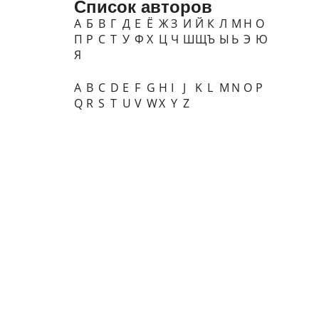
Список авторов
А
Б
В
Г
Д
Е
Ё
Ж
З
И
Й
К
Л
М
Н
О
П
Р
С
Т
У
Ф
Х
Ц
Ч
Ш
Щ
Ъ
Ы
Ь
Э
Ю
Я
A
B
C
D
E
F
G
H
I
J
K
L
M
N
O
P
Q
R
S
T
U
V
W
X
Y
Z