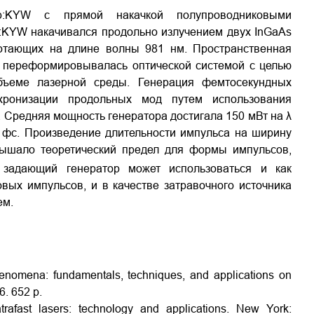
b:KYW с прямой накачкой полупроводниковыми
:KYW накачивался продольно излучением двух InGaAs
отающих на длине волны 981 нм. Пространственная
в переформировывалась оптической системой с целью
бъеме лазерной среды. Генерация фемтосекундных
хронизации продольных мод путем использования
Средняя мощность генератора достигала 150 мВт на λ
 фс. Произведение длительности импульса на ширину
вышало теоретический предел для формы импульсов,
 задающий генератор может использоваться и как
вых импульсов, и в качестве затравочного источника
ем.
phenomena: fundamentals, techniques, and applications on
6. 652 p.
afast lasers: technology and applications. New York: