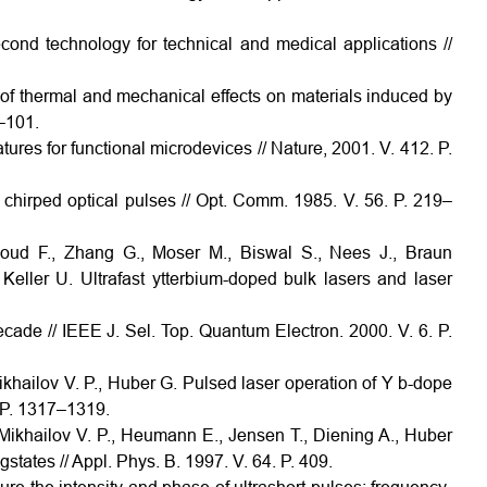
cond technology for technical and medical applications //
 of thermal and mechanical effects on materials induced by
3–101.
ures for functional microdevices // Nature, 2001. V. 412. P.
 chirped optical pulses // Opt. Comm. 1985. V. 56. P. 219–
noud F., Zhang G., Moser M., Biswal S., Nees J., Braun
Keller U. Ultrafast ytterbium-doped bulk lasers and laser
ecade // IEEE J. Sel. Top. Quantum Electron. 2000. V. 6. P.
ikhailov V. P., Huber G. Pulsed laser operation of Y b-dope
 P. 1317–1319.
 Mikhailov V. P., Heumann E., Jensen T., Diening A., Huber
ates // Appl. Phys. B. 1997. V. 64. P. 409.