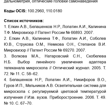
дальнометрия, оптические головки самонаведения
Коды OCIS:
100.2960, 110.0180
Список источников:
1. Елкин А.В., Белашенков Н.Р., Лопатин А.И., Калинина
Т.Ф. Микровизор // Патент России № 66893. 2007.
2. Елкин А.В., Калинина Т.Ф., Лопатин А.И., Соболев
Ю.В., Струкова О.М., Немкова О.Н., Степанов В.И.
Микровизор // Патент России № 69270. 2007.
3. Волкова М.А., Натаровский С.Н., Скобелева
Н.Б. Выбор линейного увеличения адаптера
телеканала микроскопа // Оптический журнал. 2005. Т.
72. № 11. С. 58–62.
4. Белашенков Н.Р., Лопатин А.И., Никифоров В.О.,
Гуров И.П., Мельников А.В. Осветительная система для
микроскопа с регулируемой цветовой температурой
излучения // Изв. вузов. Приборостроение. 2006. Т. 49.
№ 10. С. 67–70.