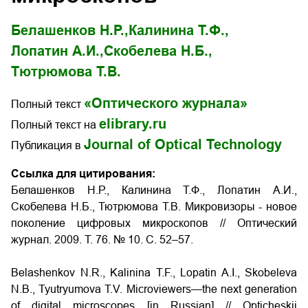
Белашенков Н.Р.,
Калинина Т.Ф.,
Лопатин А.И.,
Скобелева Н.Б.,
Тютрюмова Т.В.
«Оптического журнала»
Полный текст
elibrary.ru
Полный текст на
Journal of Optical Technology
Публикация в
Ссылка для цитирования:
Белашенков Н.Р., Калинина Т.Ф., Лопатин А.И.,
Скобелева Н.Б., Тютрюмова Т.В. Микровизоры - новое
поколение цифровых микроскопов // Оптический
журнал. 2009. Т. 76. № 10. С. 52–57.
Belashenkov N.R., Kalinina T.F., Lopatin A.I., Skobeleva
N.B., Tyutryumova T.V. Microviewers—the next generation
of digital microscopes [in Russian] // Opticheskii