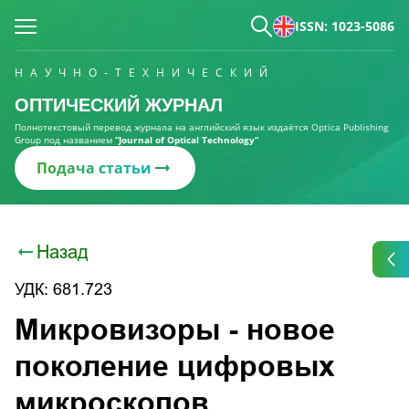
ISSN: 1023-5086
НАУЧНО-ТЕХНИЧЕСКИЙ
ОПТИЧЕСКИЙ ЖУРНАЛ
Полнотекстовый перевод журнала на английский язык издаётся Optica Publishing
Group под названием
“Journal of Optical Technology“
Подача статьи
Назад
УДК: 681.723
Микровизоры - новое
поколение цифровых
микроскопов