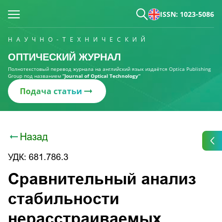
ISSN: 1023-5086
НАУЧНО-ТЕХНИЧЕСКИЙ
ОПТИЧЕСКИЙ ЖУРНАЛ
Полнотекстовый перевод журнала на английский язык издаётся Optica Publishing
Group под названием
“Journal of Optical Technology“
Подача статьи
Назад
УДК: 681.786.3
Сравнительный анализ
стабильности
нерасстраиваемых