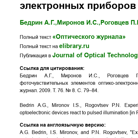
электронных приборов 
Бедрин А.Г.,
Миронов И.С.,
Роговцев П.
«Оптического журнала»
Полный текст
elibrary.ru
Полный текст на
Journal of Optical Technolo
Публикация в
Ссылка для цитирования:
Бедрин А.Г., Миронов И.С., Роговцев П
фоточувствительных элементов оптико-электрон
журнал. 2009. Т. 76. № 8. С. 79–84.
Bedrin A.G., Mironov I.S., Rogovtsev P.N. Exper
optoelectronic devices react to pulsed illumination [in 
Ссылка на англоязычную версию:
A.G. Bedrin, I.S. Mironov, and P.N. Rogovtsev, "E