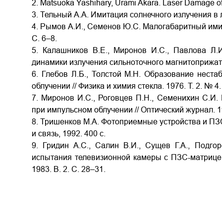
2. Matsuoka Yashihary, Urami Akara. Laser Damage of s
3. Тельный А.А. Имитация солнечного излучения в 
4. Рымов А.И., Семенов Ю.С. Малогабаритный имита
С. 6–8.
5. Калашников В.Е., Миронов И.С., Павлова Л.
динамики излучения сильноточного магнитоприжатого
6. Глебов Л.Б., Толстой М.Н. Образование неста
облучении // Физика и химия стекла. 1976. Т. 2. № 4
7. Миронов И.С., Роговцев П.Н., Семенихин С.И
при импульсном облучении // Оптический журнал. 19
8. Тришенков М.А. Фотоприемные устройства и ПЗС
и связь, 1992. 400 с.
9. Гридин А.С., Салин В.И., Сущев Г.А., Подго
испытания телевизионной камеры с ПЗС-матрицей 
1983. В. 2. С. 28–31.