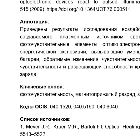
optoelectronic devices react to pulsed illumin
515 (2009). https://doi.org/10.1364/JOT.76.000511
Аннотация:
Приведены результаты исследования воздейс
создаваемого плазменным источником св
фоточувствительные элементы оптико-электр
энергетической экспозиции, вызывающие умен
батареи, обратимые изменения чувствительно
чувствительности и разрешающей способности к
заряда.
Ключевые слова:
фоточувствительность, магнитоприжатый разряд, з
Коды OCIS:
040.1520, 040.5160, 040.6040
Список источников:
1. Meyer J.R., Kruer M.R., Bartoli F.I. Optical Heati
5513–5522.