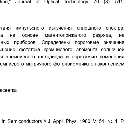
ation," Journal of Optical Technology. 76 (8), 511-
твия импульсного излучения сплошного спектра,
ета на основе магнитоприжатого разряда, на
онных приборов. Определены пороговые значения
ьшение фототока кремниевого элемента солнечной
сти кремниевого фотодиода и обратимые изменения
ремниевого матричного фотоприемника с накоплением
асветка
ng in Semiconductors // J. Appl. Phys. 1980. V. 51. № 1. P.