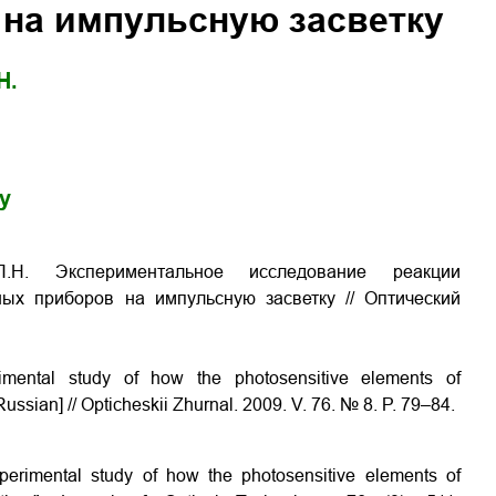
на импульсную засветку
Н.
gy
.Н. Экспериментальное исследование реакции
ных приборов на импульсную засветку // Оптический
imental study of how the photosensitive elements of
Russian] // Opticheskii Zhurnal. 2009. V. 76. № 8. P. 79–84.
xperimental study of how the photosensitive elements of