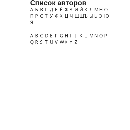
Список авторов
А
Б
В
Г
Д
Е
Ё
Ж
З
И
Й
К
Л
М
Н
О
П
Р
С
Т
У
Ф
Х
Ц
Ч
Ш
Щ
Ъ
Ы
Ь
Э
Ю
Я
A
B
C
D
E
F
G
H
I
J
K
L
M
N
O
P
Q
R
S
T
U
V
W
X
Y
Z