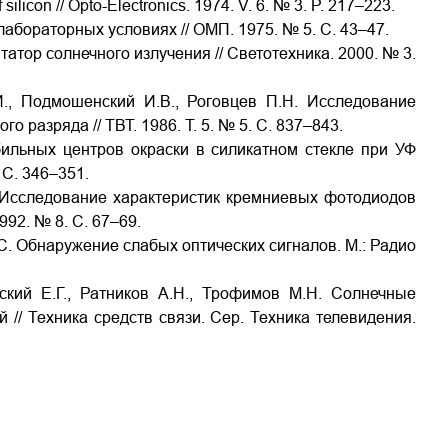
ilicon // Opto-Electronics. 1974. V. 6. № 3. P. 217–223.
лабораторных условиях // ОМП. 1975. № 5. С. 43–47.
тор солнечного излучения // Светотехника. 2000. № 3.
И., Подмошенский И.В., Роговцев П.Н. Исследование
 разряда // ТВТ. 1986. Т. 5. № 5. С. 837–843.
бильных центров окраски в силикатном стекле при УФ
. С. 346–351.
. Исследование характеристик кремниевых фотодиодов
92. № 8. С. 67–69.
. Обнаружение слабых оптических сигналов. М.: Радио
рский Е.Г., Ратников А.Н., Трофимов М.Н. Солнечные
// Техника средств связи. Сер. Техника телевидения.