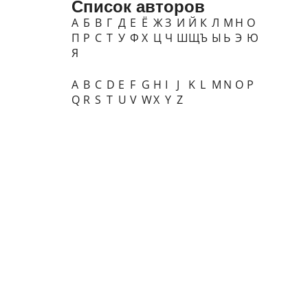
Список авторов
А
Б
В
Г
Д
Е
Ё
Ж
З
И
Й
К
Л
М
Н
О
П
Р
С
Т
У
Ф
Х
Ц
Ч
Ш
Щ
Ъ
Ы
Ь
Э
Ю
Я
A
B
C
D
E
F
G
H
I
J
K
L
M
N
O
P
Q
R
S
T
U
V
W
X
Y
Z