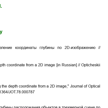
.
gy
деление координаты глубины по 2D-изображению //
epth coordinate from a 2D image [in Russian] // Opticheskii
ng the depth coordinate from a 2D image," Journal of Optical
0.1364/JOT.78.000787
лубины расположения объектов в трехмерной сцене по