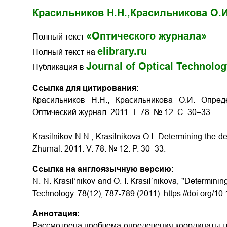
Красильников Н.Н.,
Красильникова О.И
«Оптического журнала»
Полный текст
elibrary.ru
Полный текст на
Journal of Optical Technolo
Публикация в
Ссылка для цитирования:
Красильников Н.Н., Красильникова О.И. Опре
Оптический журнал. 2011. Т. 78. № 12. С. 30–33.
Krasilnikov N.N., Krasilnikova O.I. Determining the d
Zhurnal. 2011. V. 78. № 12. P. 30–33.
Ссылка на англоязычную версию:
N. N. Krasil’nikov and O. I. Krasil’nikova, "Determini
Technology. 78(12), 787-789 (2011). https://doi.org/1
Аннотация:
Рассмотрена проблема определения координаты г