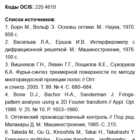
Коды OCIS:
220.4610
Список источников:
1. Борн М., Вольф Э. Основы оптики. М.: Наука, 1970.
856 с.
2. Васильев Л.А., Ершов И.В. Интерферометр с
дифракционной решеткой. М.: Машиностроение, 1976.
100 с.
3. Вишняков Г.Н., Левин Г.Г., Лощилов К.Е., Сухоруков
К.А. Фурье-синтез трехмерной поверхности по методу
многоракурсной проекции полос // Опт.
и спектр. 2005. Т. 99. № 4. С. 680–684.
4. Bone D.J., Bachor H-A., Sanderman J. Fringe-
pattern analysis using a 2D Fourier transform // Appl. Opt.
1986. V. 25. № 10. P. 1653–1660.
5. Оптический производственный контроль // Под ред.
Малакары Д. М.: Машиностроение, 1985. С. 215.
6. Takeda M., Gu Q., Kinoshita M., Takai H., Takahashi Y.
Frequency-multiplex Fourier-transform profilometry: a