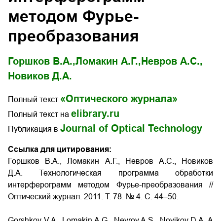
методом Фурье-
преобразования
Горшков В.А.,
Ломакин А.Г.,
Невров А.С.,
Новиков Д.А.
«Оптического журнала»
Полный текст
elibrary.ru
Полный текст на
Journal of Optical Technology
Публикация в
Ссылка для цитирования:
Горшков В.А., Ломакин А.Г., Невров А.С., Новиков
Д.А. Технологическая программа обработки
интерферограмм методом Фурье-преобразования //
Оптический журнал. 2011. Т. 78. № 4. С. 44–50.
Gorshkov V.A., Lomakin A.G., Nevrov A.S., Novikov D.A. A