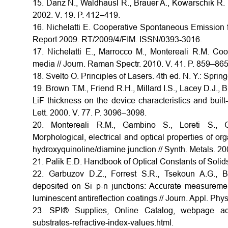
15. Danz N., Waldhausl R., Brauer A., Kowarschik R. Di
2002. V. 19. P. 412–419.
16. Nichelatti E. Cooperative Spontaneous Emission
Report 2009. RT/2009/4/FIM. ISSN/0393-3016.
17. Nichelatti E., Marrocco M., Montereali R.M. Co
media // Journ. Raman Spectr. 2010. V. 41. P. 859–865
18. Svelto O. Principles of Lasers. 4th ed. N. Y.: Spring
19. Brown T.M., Friend R.H., Millard I.S., Lacey D.J., B
LiF thickness on the device characteristics and built-
Lett. 2000. V. 77. P. 3096–3098.
20. Montereali R.M., Gambino S., Loreti S., Ga
Morphological, electrical and optical properties of or
hydroxyquinoline/diamine junction // Synth. Metals. 20
21. Palik E.D. Handbook of Optical Constants of Soli
22. Garbuzov D.Z., Forrest S.R., Tsekoun A.G., B
deposited on Si p-n junctions: Accurate measurement
luminescent antireflection coatings // Journ. Appl. Phy
23. SPI® Supplies, Online Catalog, webpage addre
substrates-refractive-index-values.html.