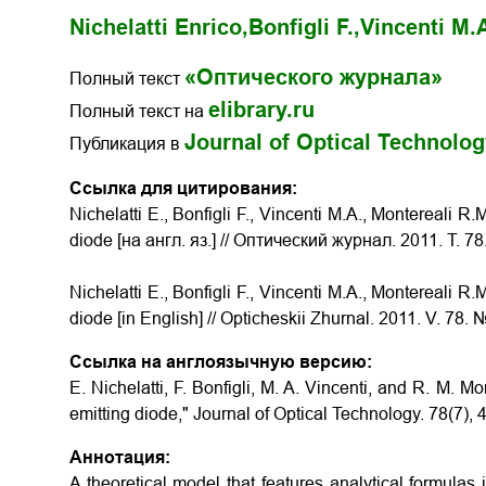
Nichelatti Enrico,
Bonfigli F.,
Vincenti M.A
«Оптического журнала»
Полный текст
elibrary.ru
Полный текст на
Journal of Optical Technolo
Публикация в
Ссылка для цитирования:
Nichelatti E., Bonfigli F., Vincenti M.A., Montereali R
diode [на англ. яз.] // Оптический журнал. 2011. Т. 78
Nichelatti E., Bonfigli F., Vincenti M.A., Montereali R
diode [in English] // Opticheskii Zhurnal. 2011. V. 78. 
Ссылка на англоязычную версию:
E. Nichelatti, F. Bonfigli, M. A. Vincenti, and R. M. M
emitting diode," Journal of Optical Technology. 78(7),
Аннотация:
A theoretical model that features analytical formulas i