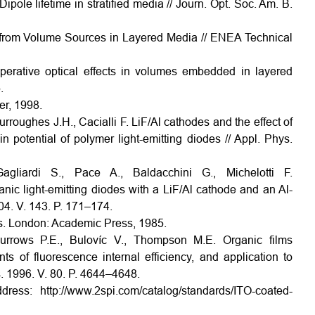
pole lifetime in stratified media // Journ. Opt. Soc. Am. B.
 from Volume Sources in Layered Media // ENEA Technical
operative optical effects in volumes embedded in layered
.
er, 1998.
urroughes J.H., Cacialli F. LiF/Al cathodes and the effect of
in potential of polymer light-emitting diodes // Appl. Phys.
gliardi S., Pace A., Baldacchini G., Michelotti F.
ganic light-emitting diodes with a LiF/Al cathode and an Al-
04. V. 143. P. 171–174.
ds. London: Academic Press, 1985.
urrows P.E., Bulovíc V., Thompson M.E. Organic films
s of fluorescence internal efficiency, and application to
s. 1996. V. 80. P. 4644–4648.
ss: http://www.2spi.com/catalog/standards/ITO-coated-