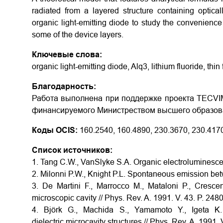
radiated from a layered structure containing optica
organic light-emitting diode to study the convenience
some of the device layers.
Ключевые слова:
organic light-emitting diode, Alq3, lithium fluoride, thin 
Благодарность:
Работа выполнена при поддержке проекта TECVIM
финансируемого Министреством высшего образов
Коды OCIS:
160.2540, 160.4890, 230.3670, 230.417
Список источников:
1. Tang C.W., VanSlyke S.A. Organic electroluminescent
2. Milonni P.W., Knight P.L. Spontaneous emission bet
3. De Martini F., Marrocco M., Mataloni P., Cresce
microscopic cavity // Phys. Rev. A. 1991. V. 43. P. 24
4. Björk G., Machida S., Yamamoto Y., Igeta K. 
dielectric microcavity structures // Phys. Rev. A. 1991.