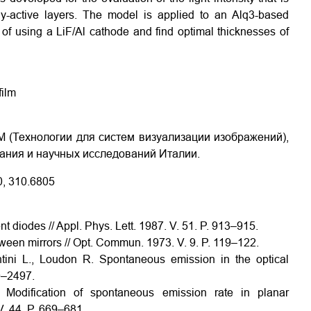
lly-active layers. The model is applied to an Alq3-based
 of using a LiF/Al cathode and find optimal thicknesses of
film
 (Технологии для систем визуализации изображений),
ания и научных исследований Италии.
0, 310.6805
 diodes // Appl. Phys. Lett. 1987. V. 51. P. 913–915.
ween mirrors // Opt. Commun. 1973. V. 9. P. 119–122.
ntini L., Loudon R. Spontaneous emission in the optical
80–2497.
Modification of spontaneous emission rate in planar
 V. 44. P. 669–681.