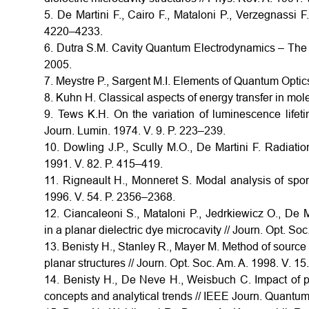
5. De Martini F., Cairo F., Mataloni P., Verzegnassi F
4220–4233.
6. Dutra S.M. Cavity Quantum Electrodynamics – The 
2005.
7. Meystre P., Sargent M.I. Elements of Quantum Optics.
8. Kuhn H. Classical aspects of energy transfer in mol
9. Tews K.H. On the variation of luminescence lifet
Journ. Lumin. 1974. V. 9. P. 223–239.
10. Dowling J.P., Scully M.O., De Martini F. Radiatio
1991. V. 82. P. 415–419.
11. Rigneault H., Monneret S. Modal analysis of spon
1996. V. 54. P. 2356–2368.
12. Ciancaleoni S., Mataloni P., Jedrkiewicz O., De M
in a planar dielectric dye microcavity // Journ. Opt. So
13. Benisty H., Stanley R., Mayer M. Method of source 
planar structures // Journ. Opt. Soc. Am. A. 1998. V. 1
14. Benisty H., De Neve H., Weisbuch C. Impact of pla
concepts and analytical trends // IEEE Journ. Quantum