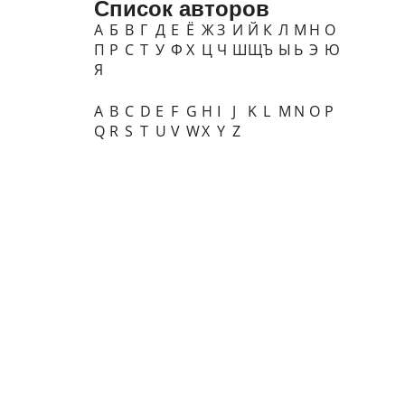
Список авторов
А
Б
В
Г
Д
Е
Ё
Ж
З
И
Й
К
Л
М
Н
О
П
Р
С
Т
У
Ф
Х
Ц
Ч
Ш
Щ
Ъ
Ы
Ь
Э
Ю
Я
A
B
C
D
E
F
G
H
I
J
K
L
M
N
O
P
Q
R
S
T
U
V
W
X
Y
Z