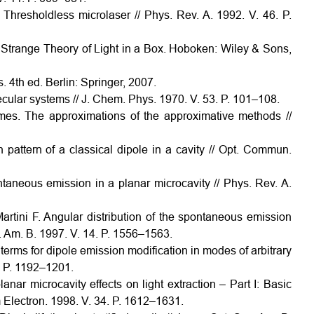
. Thresholdless microlaser // Phys. Rev. A. 1992. V. 46. P.
Strange Theory of Light in a Box. Hoboken: Wiley & Sons,
 4th ed. Berlin: Springer, 2007.
ecular systems // J. Chem. Phys. 1970. V. 53. P. 101–108.
imes. The approximations of the approximative methods //
n pattern of a classical dipole in a cavity // Opt. Commun.
taneous emission in a planar microcavity // Phys. Rev. A.
artini F. Angular distribution of the spontaneous emission
c. Am. B. 1997. V. 14. P. 1556–1563.
terms for dipole emission modification in modes of arbitrary
5. P. 1192–1201.
nar microcavity effects on light extraction – Part I: Basic
 Electron. 1998. V. 34. P. 1612–1631.