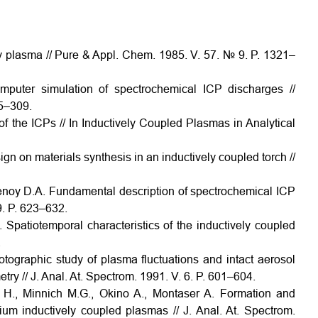
cy plasma // Pure & Appl. Chem. 1985. V. 57. № 9. P. 1321–
uter simulation of spectrochemical ICP discharges //
75–309.
f the ICPs // In Inductively Coupled Plasmas in Analytical
ign on materials synthesis in an inductively coupled torch //
Benoy D.A. Fundamental description of spectrochemical ICP
9. P. 623–632.
 Spatiotemporal characteristics of the inductively coupled
.
tographic study of plasma fluctuations and intact aerosol
ry // J. Anal. At. Spectrom. 1991. V. 6. P. 601–604.
H., Minnich M.G., Okino A., Montaser A. Formation and
lium inductively coupled plasmas // J. Anal. At. Spectrom.