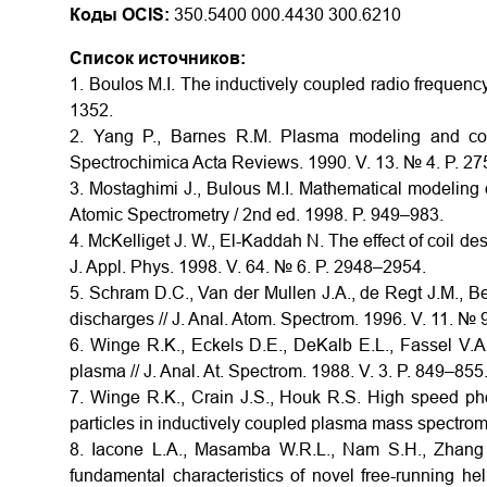
Коды OCIS:
350.5400 000.4430 300.6210
Список источников:
1. Boulos M.I. The inductively coupled radio frequen
1352.
2. Yang P., Barnes R.M. Plasma modeling and comp
Spectrochimica Acta Reviews. 1990. V. 13. № 4. P. 2
3. Mostaghimi J., Bulous M.I. Mathematical modeling o
Atomic Spectrometry / 2nd ed. 1998. P. 949–983.
4. McKelliget J. W., El-Kaddah N. The effect of coil des
J. Appl. Phys. 1998. V. 64. № 6. P. 2948–2954.
5. Schram D.C., Van der Mullen J.A., de Regt J.M., 
discharges // J. Anal. Atom. Spectrom. 1996. V. 11. № 
6. Winge R.K., Eckels D.E., DeKalb E.L., Fassel V.A.
plasma // J. Anal. At. Spectrom. 1988. V. 3. P. 849–855
7. Winge R.K., Crain J.S., Houk R.S. High speed pho
particles in inductively coupled plasma mass spectromet
8. Iacone L.A., Masamba W.R.L., Nam S.H., Zhang 
fundamental characteristics of novel free-running he