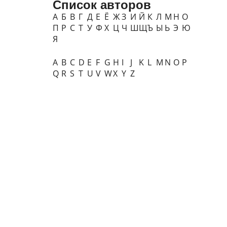
Список авторов
А
Б
В
Г
Д
Е
Ё
Ж
З
И
Й
К
Л
М
Н
О
П
Р
С
Т
У
Ф
Х
Ц
Ч
Ш
Щ
Ъ
Ы
Ь
Э
Ю
Я
A
B
C
D
E
F
G
H
I
J
K
L
M
N
O
P
Q
R
S
T
U
V
W
X
Y
Z