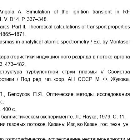
gola A. Simulation of the ignition transient in RF
1. V. D14. P. 337–348.
cs: Part II. Theoretical calculations of transport properties
. 1865–1871.
lasmas in analytical atomic spectrometry / Ed. by Montaser
характеристики индукционного разряда в потоке аргона
3. 473–482.
структура турбулентной струи плазмы // Свойства
стики / Под ред. чл.-корр. АН СССР М. Ф. Жукова.
П., Белоусов П.Я. Оптические методы исследования
c.
 400 c.
баллистическом эксперименте. Л.: Наука, 1979. С. 11.
 газовых потоков. Казань: Изд-во Казан. гос. техн. ун-
но-голографическое исследование нестационарности и