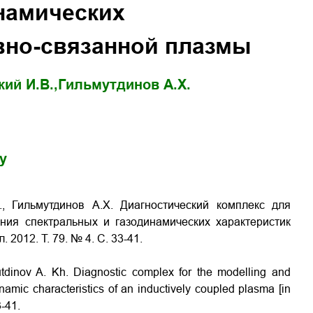
намических
вно-связанной плазмы
ий И.В.,
Гильмутдинов А.Х.
gy
., Гильмутдинов А.Х. Диагностический комплекс для
ния спектральных и газодинамических характеристик
2012. Т. 79. № 4. С. 33-41.
lmutdinov A. Kh. Diagnostic complex for the modelling and
namic characteristics of an inductively coupled plasma [in
3-41.