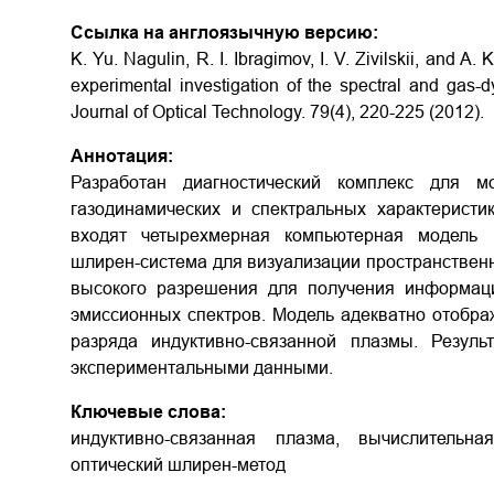
Ссылка на англоязычную версию:
K. Yu. Nagulin, R. I. Ibragimov, I. V. Zivilskii, and A
experimental investigation of the spectral and gas-d
Journal of Optical Technology. 79(4), 220-225 (2012).
Аннотация:
Разработан диагностический комплекс для м
газодинамических и спектральных характеристи
входят четырехмерная компьютерная модель п
шлирен-система для визуализации пространственно
высокого разрешения для получения информаци
эмиссионных спектров. Модель адекватно отображ
разряда индуктивно-связанной плазмы. Резул
экспериментальными данными.
Ключевые слова:
индуктивно-связанная плазма, вычислительна
оптический шлирен-метод