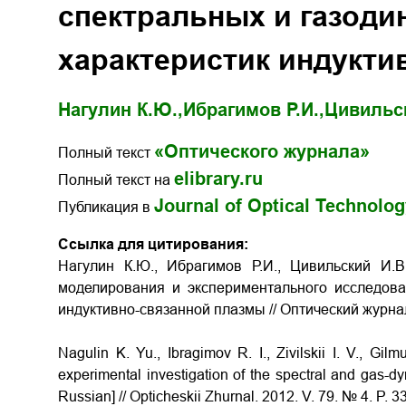
спектральных и газоди
характеристик индукти
Нагулин К.Ю.,
Ибрагимов Р.И.,
Цивильск
«Оптического журнала»
Полный текст
elibrary.ru
Полный текст на
Journal of Optical Technolo
Публикация в
Ссылка для цитирования:
Нагулин К.Ю., Ибрагимов Р.И., Цивильский И.В
моделирования и экспериментального исследова
индуктивно-связанной плазмы // Оптический журнал. 
Nagulin K. Yu., Ibragimov R. I., Zivilskii I. V., Gi
experimental investigation of the spectral and gas-dy
Russian] // Opticheskii Zhurnal. 2012. V. 79. № 4. P. 3