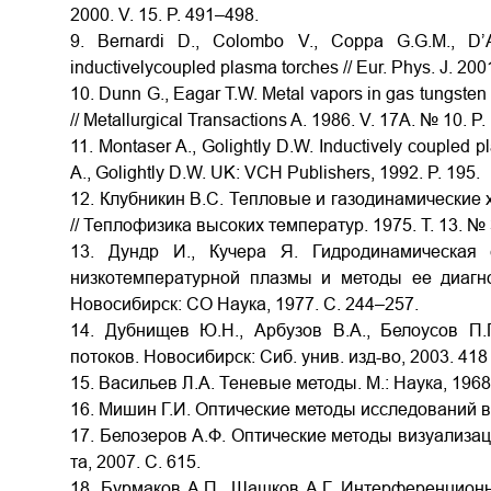
2000. V. 15. P. 491–498.
9. Bernardi D., Colombo V., Coppa G.G.M., D’An
inductivelycoupled plasma torches // Eur. Phys. J. 200
10. Dunn G., Eagar T.W. Metal vapors in gas tungsten ar
// Metallurgical Transactions A. 1986. V. 17A. № 10. P
11. Montaser A., Golightly D.W. Inductively coupled p
A., Golightly D.W. UK: VCH Publishers, 1992. P. 195.
12. Клубникин B.C. Тепловые и газодинамические 
// Теплофизика высоких температур. 1975. Т. 13. № 
13. Дундр И., Кучера Я. Гидродинамическая 
низкотемпературной плазмы и методы ее диагно
Новосибирск: СО Наука, 1977. C. 244–257.
14. Дубнищев Ю.Н., Арбузов В.А., Белоусов П.
потоков. Новосибирск: Сиб. унив. изд-во, 2003. 418 
15. Васильев Л.А. Теневые методы. М.: Наука, 1968.
16. Мишин Г.И. Оптические методы исследований в 
17. Белозеров А.Ф. Оптические методы визуализации
та, 2007. С. 615.
18. Бурмаков А.П., Шашков А.Г. Интерференцион