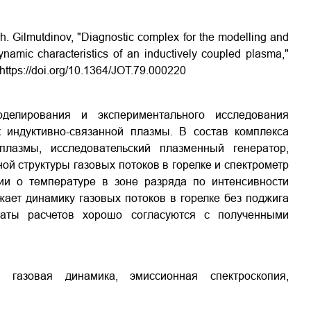
. Kh. Gilmutdinov, "Diagnostic complex for the modelling and
ynamic characteristics of an inductively coupled plasma,"
https://doi.org/10.1364/JOT.79.000220
оделирования и экспериментального исследования
к индуктивно-связанной плазмы. В состав комплекса
лазмы, исследовательский плазменный генератор,
й структуры газовых потоков в горелке и спектрометр
и о температуре в зоне разряда по интенсивности
ает динамику газовых потоков в горелке без поджига
ьтаты расчетов хорошо согласуются с полученными
я газовая динамика, эмиссионная спектроскопия,