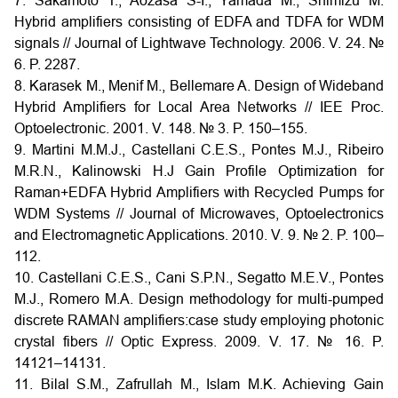
7. Sakamoto T., Aozasa S-I., Yamada M., Shimizu M.
Hybrid amplifiers consisting of EDFA and TDFA for WDM
signals // Journal of Lightwave Technology. 2006. V. 24. №
6. P. 2287.
8. Karasek M., Menif M., Bellemare A. Design of Wideband
Hybrid Amplifiers for Local Area Networks // IEE Proc.
Optoelectronic. 2001. V. 148. № 3. P. 150–155.
9. Martini M.M.J., Castellani C.E.S., Pontes M.J., Ribeiro
M.R.N., Kalinowski H.J Gain Profile Optimization for
Raman+EDFA Hybrid Amplifiers with Recycled Pumps for
WDM Systems // Journal of Microwaves, Optoelectronics
and Electromagnetic Applications. 2010. V. 9. № 2. P. 100–
112.
10. Castellani C.E.S., Cani S.P.N., Segatto M.E.V., Pontes
M.J., Romero M.A. Design methodology for multi-pumped
discrete RAMAN amplifiers:case study employing photonic
crystal fibers // Optic Express. 2009. V. 17. № 16. P.
14121–14131.
11. Bilal S.M., Zafrullah M., Islam M.K. Achieving Gain