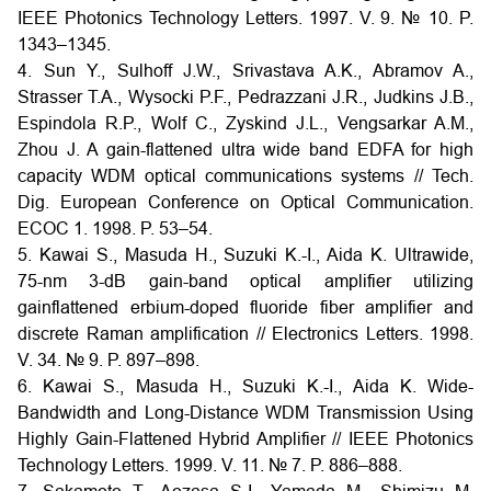
IEEE Photonics Technology Letters. 1997. V. 9. № 10. P.
1343–1345.
4. Sun Y., Sulhoff J.W., Srivastava A.K., Abramov A.,
Strasser T.A., Wysocki P.F., Pedrazzani J.R., Judkins J.B.,
Espindola R.P., Wolf C., Zyskind J.L., Vengsarkar A.M.,
Zhou J. A gain-flattened ultra wide band EDFA for high
capacity WDM optical communications systems // Tech.
Dig. European Conference on Optical Communication.
ECOC 1. 1998. P. 53–54.
5. Kawai S., Masuda H., Suzuki K.-I., Aida K. Ultrawide,
75-nm 3-dB gain-band optical amplifier utilizing
gainflattened erbium-doped fluoride fiber amplifier and
discrete Raman amplification // Electronics Letters. 1998.
V. 34. № 9. P. 897–898.
6. Kawai S., Masuda H., Suzuki K.-I., Aida K. Wide-
Bandwidth and Long-Distance WDM Transmission Using
Highly Gain-Flattened Hybrid Amplifier // IEEE Photonics
Technology Letters. 1999. V. 11. № 7. P. 886–888.