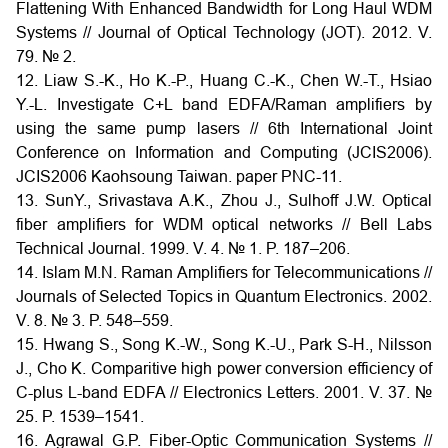
Flattening With Enhanced Bandwidth for Long Haul WDM
Systems // Journal of Optical Technology (JOT). 2012. V.
79. № 2.
12. Liaw S.-K., Ho K.-P., Huang C.-K., Chen W.-T., Hsiao
Y.-L. Investigate C+L band EDFA/Raman amplifiers by
using the same pump lasers // 6th International Joint
Conference on Information and Computing (JCIS2006).
JCIS2006 Kaohsoung Taiwan. paper PNC-11.
13. SunY., Srivastava A.K., Zhou J., Sulhoff J.W. Optical
fiber amplifiers for WDM optical networks // Bell Labs
Technical Journal. 1999. V. 4. № 1. P. 187–206.
14. Islam M.N. Raman Amplifiers for Telecommunications //
Journals of Selected Topics in Quantum Electronics. 2002.
V. 8. № 3. P. 548–559.
15. Hwang S., Song K.-W., Song K.-U., Park S-H., Nilsson
J., Cho K. Comparitive high power conversion efficiency of
C-plus L-band EDFA // Electronics Letters. 2001. V. 37. №
25. P. 1539–1541.
16. Agrawal G.P. Fiber-Optic Communication Systems //