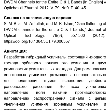
DWDM Channels for the Entire C & L Bands [in English] //
Opticheskii Zhurnal. 2012. V. 79. № 9. P. 40–45.
Ссылка на англоязычную версию:
S. M. Bilal, M. Zafrullah, and M. K. Islam, "Gain flattening of
DWDM channels for the entire C & L bands," Journal of
Optical Technology. 79(9), 557-560 (2012).
https://doi.org/10.1364/JOT.79.000557
Аннотация:
Разработан гибридный усилитель, состоящий из одного
каскада эрбиевого волоконного усиления и двух
рамановских усилительных каскадов. Два рамановских
волоконных усилителя размещены последовательно
для подавления шумов вследствие двойного
рэлеевского рассеяния. Во всех усилителях
направление волн накачки противоположно
направлению распространения сигнала с целью
увеличения усиления эрбиевым усилителем и