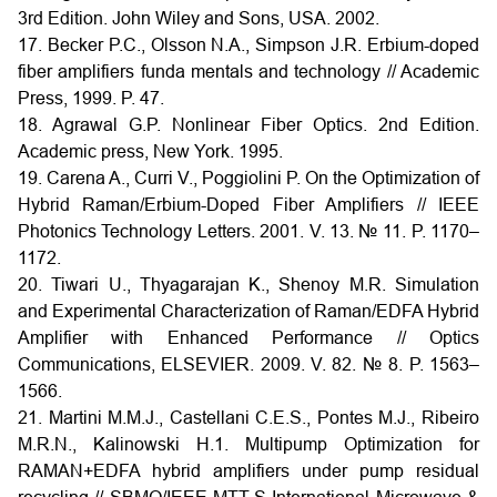
3rd Edition. John Wiley and Sons, USA. 2002.
17. Becker P.C., Olsson N.A., Simpson J.R. Erbium-doped
fiber amplifiers funda mentals and technology // Academic
Press, 1999. P. 47.
18. Agrawal G.P. Nonlinear Fiber Optics. 2nd Edition.
Academic press, New York. 1995.
19. Carena A., Curri V., Poggiolini P. On the Optimization of
Hybrid Raman/Erbium-Doped Fiber Amplifiers // IEEE
Photonics Technology Letters. 2001. V. 13. № 11. P. 1170–
1172.
20. Tiwari U., Thyagarajan K., Shenoy M.R. Simulation
and Experimental Characterization of Raman/EDFA Hybrid
Amplifier with Enhanced Performance // Optics
Communications, ELSEVIER. 2009. V. 82. № 8. P. 1563–
1566.
21. Martini M.M.J., Castellani C.E.S., Pontes M.J., Ribeiro
M.R.N., Kalinowski H.1. Multipump Optimization for
RAMAN+EDFA hybrid amplifiers under pump residual