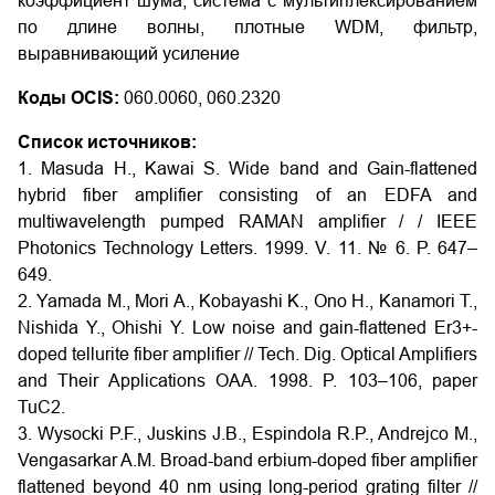
коэффициент шума, система с мультиплексированием
по длине волны, плотные WDM, фильтр,
выравнивающий усиление
Коды OCIS:
060.0060, 060.2320
Список источников:
1. Masuda H., Kawai S. Wide band and Gain-flattened
hybrid fiber amplifier consisting of an EDFA and
multiwavelength pumped RAMAN amplifier / / IEEE
Photonics Technology Letters. 1999. V. 11. № 6. P. 647–
649.
2. Yamada M., Mori A., Kobayashi K., Ono H., Kanamori T.,
Nishida Y., Ohishi Y. Low noise and gain-flattened Er3+-
doped tellurite fiber amplifier // Tech. Dig. Optical Amplifiers
and Their Applications OAA. 1998. P. 103–106, paper
TuC2.
3. Wysocki P.F., Juskins J.B., Espindola R.P., Andrejco M.,
Vengasarkar A.M. Broad-band erbium-doped fiber amplifier
flattened beyond 40 nm using long-period grating filter //