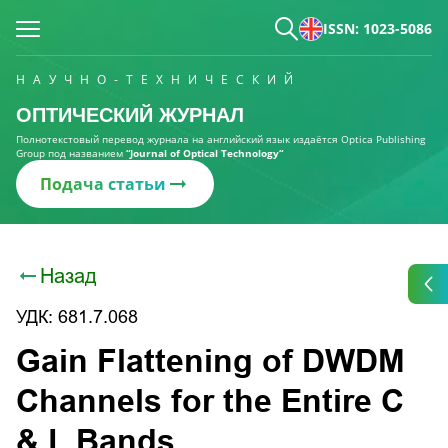
ISSN: 1023-5086
НАУЧНО-ТЕХНИЧЕСКИЙ
ОПТИЧЕСКИЙ ЖУРНАЛ
Полнотекстовый перевод журнала на английский язык издаётся Optica Publishing
Group под названием
“Journal of Optical Technology“
Подача статьи
Назад
УДК: 681.7.068
Gain Flattening of DWDM
Channels for the Entire C
& L Bands.