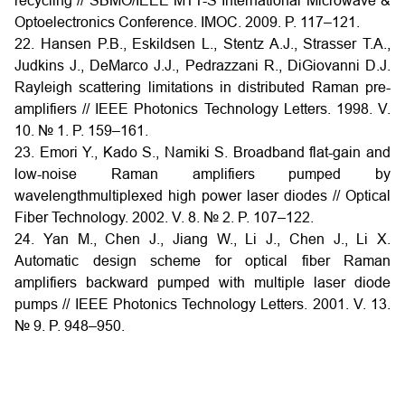
recycling // SBMO/IEEE MTT-S International Microwave &
Optoelectronics Conference. IMOC. 2009. P. 117–121.
22. Hansen P.B., Eskildsen L., Stentz A.J., Strasser T.A.,
Judkins J., DeMarco J.J., Pedrazzani R., DiGiovanni D.J.
Rayleigh scattering limitations in distributed Raman pre-
amplifiers // IEEE Photonics Technology Letters. 1998. V.
10. № 1. P. 159–161.
23. Emori Y., Kado S., Namiki S. Broadband flat-gain and
low-noise Raman amplifiers pumped by
wavelengthmultiplexed high power laser diodes // Optical
Fiber Technology. 2002. V. 8. № 2. P. 107–122.
24. Yan M., Chen J., Jiang W., Li J., Chen J., Li X.
Automatic design scheme for optical fiber Raman
amplifiers backward pumped with multiple laser diode
pumps // IEEE Photonics Technology Letters. 2001. V. 13.
№ 9. P. 948–950.