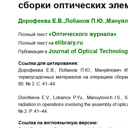
сборки оптических эле
Дорофеева Е.В.,
Лобанов П.Ю.,
Мануйл
«Оптического журнала»
Полный текст
elibrary.ru
Полный текст на
Journal of Optical Technolo
Публикация в
Ссылка для цитирования:
Дорофеева Е.В., Лобанов П.Ю., Мануйлович И
термоусадочных материалов на операциях сборк
80. № 2. С. 41–44.
Dorofeeva E.V., Lobanov P.Yu., Manuylovich I.S., 
radiation in operations involving the assembly of opti
№ 2. P. 41–44.
Ссылка на англоязычную версию: