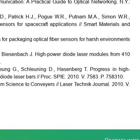
nication: A Practical Guide to Optical Networking. N.Y.:
A.D., Patrick H.J., Pogue W.R., Putnam M.A., Simon W.R.,
sensors for spacecraft applications // Smart Materials and
 for packaging optical fiber sensors for harsh environments
T., Biesenbach J. High-power diode laser modules from 410
.
eung G., Schleuning D., Hasenberg T. Progress in high-
iode laser bars // Proc. SPIE. 2010. V. 7583. P. 758310.
om Science to Conveyers // Laser Technik Journal. 2010. V.