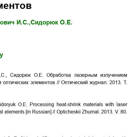
ментов
ович И.С.,
Сидорюк О.Е.
gy
.С., Сидорюк О.Е. Обработка лазерным излучением
и оптических элементов
// Оптический журнал. 2013. Т.
Sidoryuk O.E.
Processing heat-shrink materials with laser
cal elements
[in Russian] // Opticheskii Zhurnal. 2013. V. 80.