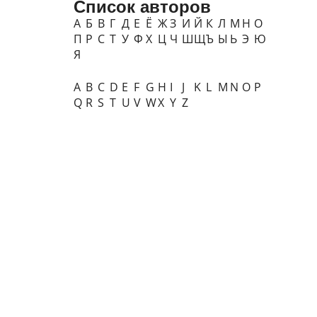
Список авторов
А
Б
В
Г
Д
Е
Ё
Ж
З
И
Й
К
Л
М
Н
О
П
Р
С
Т
У
Ф
Х
Ц
Ч
Ш
Щ
Ъ
Ы
Ь
Э
Ю
Я
A
B
C
D
E
F
G
H
I
J
K
L
M
N
O
P
Q
R
S
T
U
V
W
X
Y
Z