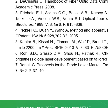
2. DeCusatis C. Handbook of Fiber Optic Data Commu
Academic Press, 2008.
3. Friebele E.J., Askins C.G., Bosse A.B., Kersey 
Tasker F.A., Vincent W.S., Vohra S.T. Optical fiber 
Structures. 1999. V. 8. № 6. P. 813–838.
4. Pickrell G., Duan Y., Wang A. Method and apparatus
// Patent USA № 6,928,202 B2. 2005.
5. Köhler B., Kissel H., Flament M., Wolf P., Brand 
nm to 2200 nm // Proc. SPIE. 2010. V. 7583. P. 75830F
6. Roh S.D., Grasso D.M., Shou N., Pathak R., Ch
brightness diode laser development based on tailored d
7. Bonati G. Prospects for the Diode Laser Market: Fr
7. № 2. P. 37–40.