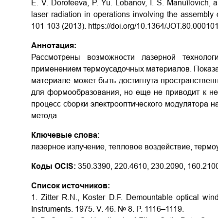
E. V. Dorofeeva, P. Yu. Lobanov, I. S. Manuĭlovich, 
laser radiation in operations involving the assembly 
101-103 (2013). https://doi.org/10.1364/JOT.80.00010
Аннотация:
Рассмотрены возможности лазерной технолог
применением термоусадочных материалов. Показа
материале может быть достигнута пространственн
для формообразования, но еще не приводит к не
процесс сборки электрооптического модулятора 
метода.
Ключевые слова:
лазерное излучение, тепловое воздействие, терм
Коды OCIS:
350.3390, 220.4610, 230.2090, 160.210
Список источников:
1. Zitter R.N., Koster D.F. Demountable optical win
Instruments. 1975. V. 46. № 8. P. 1116–1119.