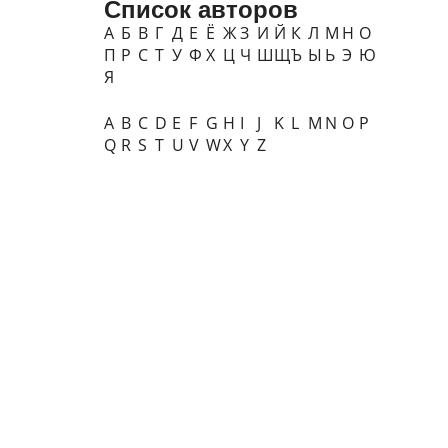
Список авторов
А
Б
В
Г
Д
Е
Ё
Ж
З
И
Й
К
Л
М
Н
О
П
Р
С
Т
У
Ф
Х
Ц
Ч
Ш
Щ
Ъ
Ы
Ь
Э
Ю
Я
A
B
C
D
E
F
G
H
I
J
K
L
M
N
O
P
Q
R
S
T
U
V
W
X
Y
Z