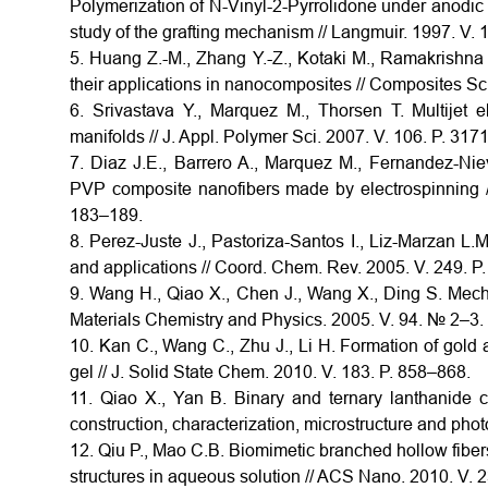
Polymerization of N-Vinyl-2-Pyrrolidone under anodic p
study of the grafting mechanism // Langmuir. 1997. V. 
5. Huang Z.-M., Zhang Y.-Z., Kotaki M., Ramakrishna
their applications in nanocomposites // Composites S
6. Srivastava Y., Marquez M., Thorsen T. Multijet e
manifolds // J. Appl. Polymer Sci. 2007. V. 106. P. 31
7. Diaz J.E., Barrero A., Marquez M., Fernandez-Niev
PVP composite nanofibers made by electrospinning 
183–189.
8. Perez-Juste J., Pastoriza-Santos I., Liz-Marzan L.
and applications // Coord. Chem. Rev. 2005. V. 249. 
9. Wang H., Qiao X., Chen J., Wang X., Ding S. Mecha
Materials Chemistry and Physics. 2005. V. 94. № 2–3.
10. Kan C., Wang C., Zhu J., Li H. Formation of gold 
gel // J. Solid State Chem. 2010. V. 183. P. 858–868.
11. Qiao X., Yan B. Binary and ternary lanthanide c
construction, characterization, microstructure and ph
12. Qiu P., Mao C.B. Biomimetic branched hollow fiber
structures in aqueous solution // ACS Nano. 2010. V. 