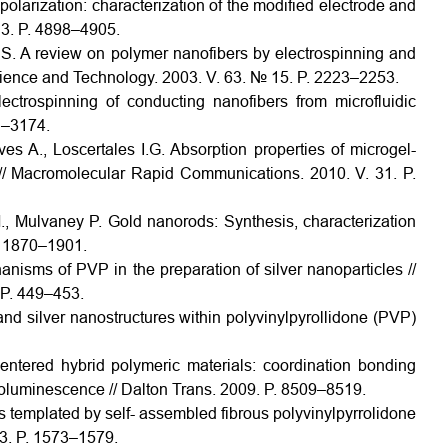
olarization: characterization of the modified electrode and
13. P. 4898–4905.
 S. A review on polymer nanofibers by electrospinning and
cience and Technology. 2003. V. 63. № 15. P. 2223–2253.
lectrospinning of conducting nanofibers from microfluidic
71–3174.
es A., Loscertales I.G. Absorption properties of microgel-
// Macromolecular Rapid Communications. 2010. V. 31. P.
M., Mulvaney P. Gold nanorods: Synthesis, characterization
P. 1870–1901.
nisms of PVP in the preparation of silver nanoparticles //
 P. 449–453.
and silver nanostructures within polyvinylpyrollidone (PVP)
entered hybrid polymeric materials: coordination bonding
otoluminescence // Dalton Trans. 2009. P. 8509–8519.
s templated by self- assembled fibrous polyvinylpyrrolidone
23. P. 1573–1579.