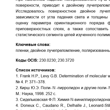
поверхности, приводит к двойному лучепреломл
Исследовалось поверхностное двойное луче
зависимости от угла падения света и толщины 
оценку параметра ориентационного порядка 
приповерхностных слоях, а также сопоставит
статистического сегмента цепей изученного поли
Ключевые слова:
пленки, двойное лучепреломление, поляризованны
Коды OCIS:
230.0230; 230.3720
Список источников:
1. Frank H.P., Levy G.B. Determination of molecular we
№ 4. P. 371–378.
2. Кирш Ю.Э. Поли- N -пирролидон и другие поли- 
М.: Наука, 1998. 252 с.
3. Сидельковская Ф.П. Химия N-винилпирролидона и
4. Doneux C., Caudano R., Delhalle J., Leonard-Sti