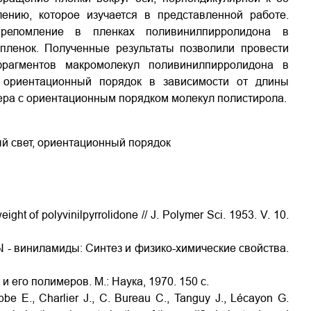
ению, которое изучается в представленной работе.
преломление в пленках поливинилпирролидона в
пленок. Полученные результаты позволили провести
фрагментов макромолекул поливинилпирролидона в
ь ориентационный порядок в зависимости от длины
мера с ориентационным порядком молекул полистирола.
й свет, ориентационный порядок
ight of polyvinilpyrrolidone // J. Polymer Sci. 1953. V. 10.
N - виниламиды: Синтез и физико-химические свойства.
 его полимеров. М.: Наука, 1970. 150 с.
bbe E., Charlier J., C. Bureau C., Tanguy J., Lécayon G.