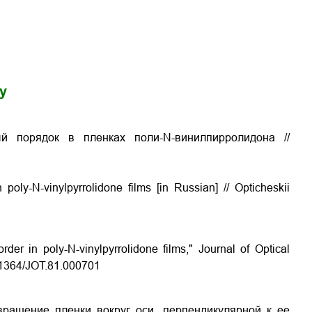
gy
ый порядок в пленках поли-N-винилпирролидона
//
n poly-N-vinylpyrrolidone films
[in Russian] // Opticheskii
rder in poly-N-vinylpyrrolidone films," Journal of Optical
0.1364/JOT.81.000701
ращение пленки вокруг оси, перпендикулярной к ее