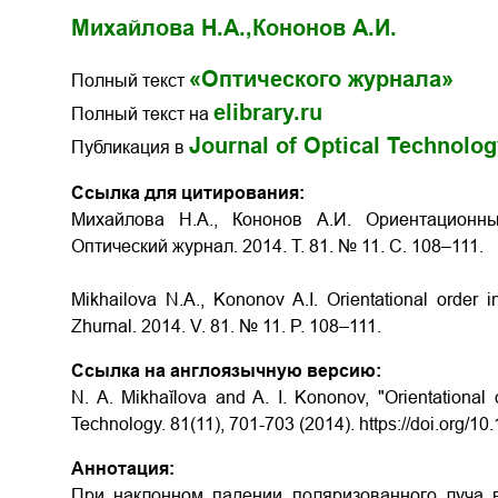
Михайлова Н.А.,
Кононов А.И.
«Оптического журнала»
Полный текст
elibrary.ru
Полный текст на
Journal of Optical Technolo
Публикация в
Ссылка для цитирования:
Михайлова Н.А., Кононов А.И. Ориентационн
Оптический журнал. 2014. Т. 81. № 11. С. 108–111.
Mikhailova N.A., Kononov A.I.
Orientational order i
Zhurnal. 2014. V. 81. № 11. P. 108–111.
Ссылка на англоязычную версию:
N. A. Mikhaĭlova and A. I. Kononov, "Orientational o
Technology. 81(11), 701-703 (2014). https://doi.org/1
Аннотация:
При наклонном падении поляризованного луча в