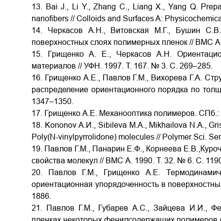
13. Bai J., Li Y., Zhang C., Liang X., Yang Q. Prepa
nanofibers // Colloids and Surfaces A: Physicochemic
14. Черкасов А.Н., Витовская М.Г., Бушин С.
поверхностных слоях полимерных пленок // ВМС А. 
15. Грищенко А. Е., Черкасов А.Н. Ориентац
материалов // УФН. 1997. Т. 167. № 3. С. 269–285.
16. Грищенко А.Е., Павлов Г.М., Вихорева Г.А. Ст
распределение ориентационного порядка по толщи
1347–1350.
17. Грищенко А.Е. Механооптика полимеров. СПб.: 
18. Kononov А.И., Sibileva M.A., Mikhailova N.A., Gri
Poly(N-vinylpyrrolidone) molecules // Polymer Sci. Ser
19. Павлов Г.М., Панарин Е.Ф., Корнеева Е.В.,Куро
свойства молекул // ВМС А. 1990. Т. 32. № 6. С. 119
20. Павлов Г.М., Грищенко А.Е. Термодинами
ориентационная упорядоченность в поверхностных с
1886.
21. Павлов Г.М., Губарев А.С., Зайцева И.И., 
пленках некоторых фенилсодержащих полимеров // 