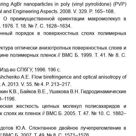
ring AgBr nanoparticles in poly (vinyl pyrrolidone) (PVP)
al and Engineering Aspects. 2008. V. 329. P. 165–168.
В. О преимущественной ориентации макромолекул в
1976. Т. 18. № 7. C. 1628–1634.
ионный порядок в поверхностных слоях полимерных
руктура оптически анизотропных поверхностных слоев и
не полимерных пленок // ВМС Б. 1999. Т. 41. № 8. C.
Изд-во СПбГУ, 1996. 196 с.
shchenko A.E. Flow birefringence and optical anisotropy of
. A. 2013. V. 55. № 4. P. 213–217.
чкин К.В., Байков В.Е., Ушакова В.Н. Гидродинамические
0–1196.
ческая жесткость цепных молекул полисахаридов и
лоях их пленок // ВМС Б. 2005. Т. 47. № 10. С. 1882–
Федотов Ю.А. Спонтанное двойное лучепреломление в
ВМС Б. 2007. T. 49. № 8. С. 1571–1576.