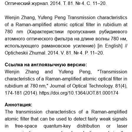
Оптический журнал. 2014. Т. 81. № 4. С. 11–20.
Wenjin Zhang, Yufeng Peng Transmission characteristics
of a Raman-amplified atomic optical filter in rubidium at
780 nm (Характеристики пропускания рубидиевого
атомного оптического фильтра на длине волны 780 нм,
использующего рамановское усиление) [in English] //
Opticheskii Zhurnal. 2014. V. 81. № 4. P. 11–20.
Ссылка на англоязычную версию:
Wenjin Zhang and Yufeng Peng, "Transmission
characteristics of a Raman-amplified atomic optical filter in
rubidium at 780 nm," Journal of Optical Technology. 81(4),
174-181 (2014). https://doi.org/10.1364/JOT.81.000174
Аннотация:
The transmission characteristics of a Raman-amplified
atomic filter that can be used to detect fairly weak signals
in free-space quantum-key distribution or laser