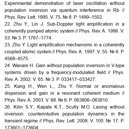
Experimental demonstration of laser oscillation without
population inversion via quantum interference in Rb //
Phys. Rev. Lett. 1995. V. 75. № 8. P. 1499–1502.
22. Zhu Y., Lin J. Sub-Doppler light amplification in a
coherently pumped atomic system // Phys. Rev. A. 1996. V.
53. № 3. P. 1767–1774.
23. Zhu Y. Light amplification mechanisms in a coherently
coupled atomic system // Phys. Rev. A. 1997. V. 55. № 6. P.
4568–4575.
24. Wanare H. Gain without population inversion in V-type
systems driven by a frequency-modulated field // Phys.
Rev. A. 2002. V. 65. № 3. P. 033417–033427.
25. Kang H., Wen L., Zhu Y. Normal or anomalous
dispersion and gain in a resonant coherent medium //
Phys. Rev. A. 2003. V. 68. № 6. P. 063806–063810.
26. Kilin S.Y., Kapale K.T., Scully M.O. Lasing without
inversion: counterintuitive population dynamics in the
transient regime // Phys. Rev. Lett. 2008. V. 100. № 17. P.
173601–173604.