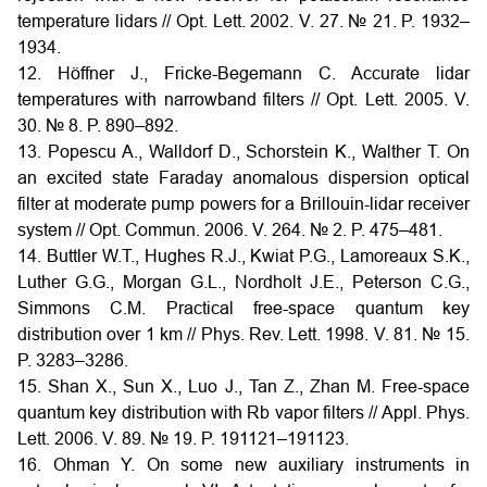
temperature lidars // Opt. Lett. 2002. V. 27. № 21. P. 1932–
1934.
12. Höffner J., Fricke-Begemann C. Accurate lidar
temperatures with narrowband filters // Opt. Lett. 2005. V.
30. № 8. P. 890–892.
13. Popescu A., Walldorf D., Schorstein K., Walther T. On
an excited state Faraday anomalous dispersion optical
filter at moderate pump powers for a Brillouin-lidar receiver
system // Opt. Commun. 2006. V. 264. № 2. P. 475–481.
14. Buttler W.T., Hughes R.J., Kwiat P.G., Lamoreaux S.K.,
Luther G.G., Morgan G.L., Nordholt J.E., Peterson C.G.,
Simmons C.M. Practical free-space quantum key
distribution over 1 km // Phys. Rev. Lett. 1998. V. 81. № 15.
P. 3283–3286.
15. Shan X., Sun X., Luo J., Tan Z., Zhan M. Free-space
quantum key distribution with Rb vapor filters // Appl. Phys.
Lett. 2006. V. 89. № 19. P. 191121–191123.
16. Ohman Y. On some new auxiliary instruments in