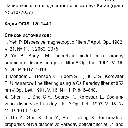
Национального фонда естественных наук Китая (грант
№ 61077037).
Коды OCIS:
120.2440
Список источников:
1. Yeh P. Dispersive magnetooptic filters // Appl. Opt. 1982.
V. 21. № 11. P. 2069–2075.
2. Yin B., Shay T.M. Theoretical model for a Faraday
anomalous dispersion optical filter // Opt. Lett. 1991. V. 16.
№ 20. P. 1617–1619.
3. Menders J., Benson K., Bloom S.H., Liu C.S., Korevaar
E. Ultranarrow line filtering using a Cs Faraday filter at 852
nm // Opt. Lett. 1991. V. 16. № 11. P. 846–848.
4. Chen H., She C.Y., Searcy P., Korevaar E. Sodium-
vapor dispersive Faraday filter // Opt. Lett. 1993. V. 18. №
12. P. 1019–1021.
5. Hu Z., Sun X., Liu Y., Fu L., Zeng X. Temperature
properties of Na dispersive Faraday optical filter at D1 and