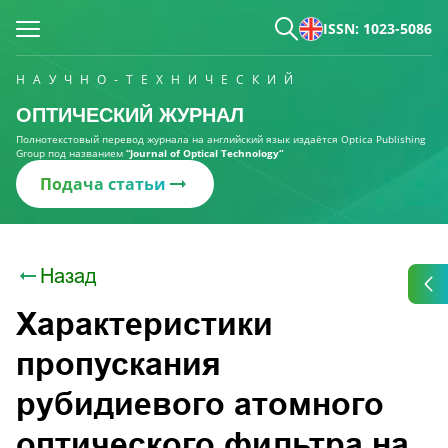
ISSN: 1023-5086
НАУЧНО-ТЕХНИЧЕСКИЙ
ОПТИЧЕСКИЙ ЖУРНАЛ
Полнотекстовый перевод журнала на английский язык издаётся Optica Publishing
Group под названием
“Journal of Optical Technology“
Подача статьи
Назад
Характеристики
пропускания
рубидиевого атомного
оптического фильтра на