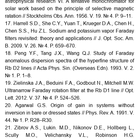
astrophysical research VI. A tentative monochromator for
solar work based on the principle of selective magnetic
ratation // Stockholms Obs. Ann. 1956. V. 19. № 4. P. 9–11.
17. Harrell S.D., She C.Y., Yuan T., Krueger D.A., Chen H.,
Chen S.S., Hu Z.L. Sodium and potassium vapor Faraday
filters revisited: theory and applications // J. Opt. Soc. Am.
B. 2009. V. 26. № 4. P. 659–670.
18. Peng Y.F., Tang J.X., Wang Q.J. Study of Faraday
anomalous dispersion spectra of the hyperfine structure of
Rb D2 lines // Acta Phys. Sin. (Overseas Edn). 1993. V. 2.
№ 1. P. 1–8.
19. Zielinska J.A., Beduini F.A., Godbout N., Mitchell M.W.
Ultranarrow Faraday rotation filter at the Rb D1 line // Opt.
Lett. 2012. V. 37. № 4. P. 524–526.
20. Agarwal G.S. Origin of gain in systems without
inversion in bare or dressed states // Phys. Rev. A. 1991. V.
44. № 1. P. R28–R30.
21. Zibrov A.S., Lukin. M.D., Nikonov D.E., Hollberg L.,
Scully M.O., Velichansky V.L., Robinson H.G.