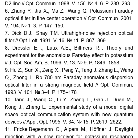
D2 line // Opt. Commun. 1998. V. 156. № 4–6. P. 289–293.
6. Zhang Y., Jia X., Ma Z., Wang Q. Potassium Faraday
optical filter in line-center operation // Opt. Commun. 2001.
V. 194. № 1–3. P. 147–150.
7. Dick D.J., Shay T.M. Ultrahigh-noise rejection optical
filter // Opt. Lett. 1991. V. 16. № 11. P. 867–869.
8. Dressler E.T., Laux A.E., Billmers R.I. Theory and
experiment for the anomalous Faraday effect in potassium
// J. Opt. Soc. Am. B. 1996. V. 13. № 9. P. 1849–1858.
9. Hu Z., Sun X., Zeng X., Peng Y., Tang J. Zhang L., Wang
Q., Zheng L. Rb 780 nm Faraday anomalous dispersion
optical filter in a strong magnetic field // Opt. Commun.
1993. V. 101. № 3–4. P. 175–178.
10. Tang J., Wang Q., Li Y., Zhang L., Gan J., Duan M.,
Kong J., Zheng L. Experimental study of a model digital
space optical communication system with new quantum
devices // Appl. Opt. 1995. V. 34. № 15. P. 2619–2622.
11. Fricke-Begemann C., Alpers M., Höffner J. Daylight
rejection with a new receiver for potassium resonance