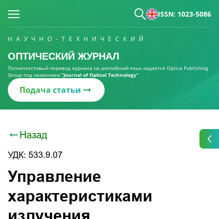
ISSN: 1023-5086
НАУЧНО-ТЕХНИЧЕСКИЙ
ОПТИЧЕСКИЙ ЖУРНАЛ
Полнотекстовый перевод журнала на английский язык издаётся Optica Publishing
Group под названием
“Journal of Optical Technology“
Подача статьи
Назад
УДК: 533.9.07
Управление
характеристиками
излучения