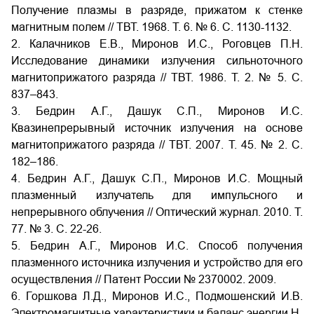
Получение плазмы в разряде, прижатом к стенке
магнитным полем // ТВТ. 1968. Т. 6. № 6. С. 1130-1132.
2. Калачников Е.В., Миронов И.С., Роговцев П.Н.
Исследование динамики излучения сильноточного
магнитоприжатого разряда // ТВТ. 1986. Т. 2. № 5. С.
837–843.
3. Бедрин А.Г., Дашук С.П., Миронов И.С.
Квазинепрерывный источник излучения на основе
магнитоприжатого разряда // ТВТ. 2007. Т. 45. № 2. С.
182–186.
4. Бедрин А.Г., Дашук С.П., Миронов И.С. Мощный
плазменный излучатель для импульсного и
непрерывного облучения // Оптический журнал. 2010. Т.
77. № 3. С. 22-26.
5. Бедрин А.Г., Миронов И.С. Способ получения
плазменного источника излучения и устройство для его
осуществления // Патент России № 2370002. 2009.
6. Горшкова Л.Д., Миронов И.С., Подмошенский И.В.
Электромагнитные характеристики и баланс энергии Н-