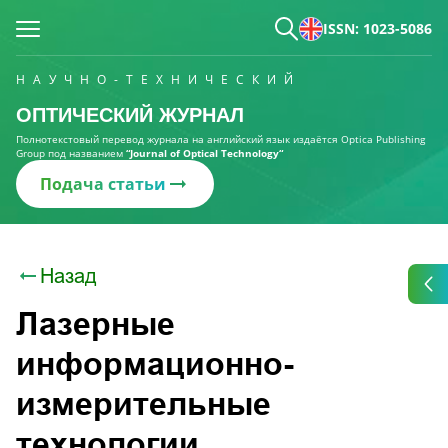
ISSN: 1023-5086
НАУЧНО-ТЕХНИЧЕСКИЙ
ОПТИЧЕСКИЙ ЖУРНАЛ
Полнотекстовый перевод журнала на английский язык издаётся Optica Publishing
Group под названием
“Journal of Optical Technology“
Подача статьи
Назад
Лазерные
информационно-
измерительные
технологии