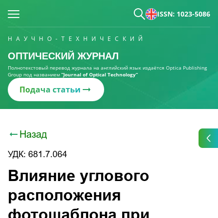
ISSN: 1023-5086
НАУЧНО-ТЕХНИЧЕСКИЙ
ОПТИЧЕСКИЙ ЖУРНАЛ
Полнотекстовый перевод журнала на английский язык издаётся Optica Publishing
Group под названием
“Journal of Optical Technology“
Подача статьи
Назад
УДК: 681.7.064
Влияние углового
расположения
фотошаблона при