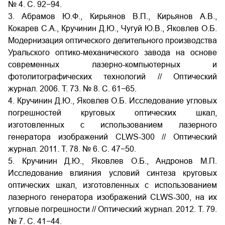
№ 4. С. 92−94.
3. Абрамов Ю.Ф., Кирьянов В.П., Кирьянов А.В.,
Кокарев С.А., Кручинин Д.Ю., Чугуй Ю.В., Яковлев О.Б.
Модернизация оптического делительного производства
Уральского оптико-механического завода на основе
современных лазерно-компьютерных и
фотолитографических технологий // Оптический
журнал. 2006. Т. 73. № 8. С. 61−65.
4. Кручинин Д.Ю., Яковлев О.Б. Исследование угловых
погрешностей круговых оптических шкал,
изготовленных с использованием лазерного
генератора изображений CLWS-300 // Оптический
журнал. 2011. Т. 78. № 6. С. 47−50.
5. Кручинин Д.Ю., Яковлев О.Б., Андронов М.П.
Исследование влияния условий синтеза круговых
оптических шкал, изготовленных с использованием
лазерного генератора изображений CLWS-300, на их
угловые погрешности // Оптический журнал. 2012. Т. 79.
№ 7. С. 41−44.