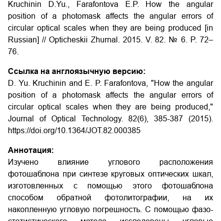
Kruchinin D.Yu., Farafontova E.P.
How the angular
position of a photomask affects the angular errors of
circular optical scales when they are being produced
[in
Russian] // Opticheskii Zhurnal. 2015. V. 82. № 6. P. 72–
76.
Ссылка на англоязычную версию:
D. Yu. Kruchinin and E. P. Farafontova, "How the angular
position of a photomask affects the angular errors of
circular optical scales when they are being produced,"
Journal of Optical Technology. 82(6), 385-387 (2015).
https://doi.org/10.1364/JOT.82.000385
Аннотация:
Изучено влияние углового расположения
фотошаблона при синтезе круговых оптических шкал,
изготовленных с помощью этого фотошаблона
способом обратной фотолитографии, на их
накопленную угловую погрешность. С помощью фазо-