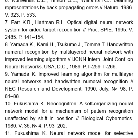
6. Rumelhart D.E., Hinton G.E., Williams R.J. Learning
representations by back-propagating errors // Nature. 1986.
V. 323. P. 533.
7. Farr K.B., Hartman R.L. Optical-digital neural network
system for aided target recognition // Proc. SPIE. 1995. V.
2485. P. 141–154.
8. Yamada K., Kami H., Tsukumo J., Temma T. Handwritten
numeral recognition by multilayered neural network with
improved learning algorithm // IJCNN Intern. Joint Conf. on
Neural Networks. USA, D.C., 1989. P. II-259–II-266.
9. Yamada K. Improved learning algorithm for multilayer
neural networks and handwritten numeral recognition //
NEC Research and Development. 1990. July. № 98. P.
81–88.
10. Fukushima K. Neocognitron: A self-organizing neural
network model for a mechanism of pattern recognition
unaffected by shift in position // Biological Cybernetics.
1980. V. 36. № 4. P. 93–202.
11. Fukushima K. Neural network model for selective