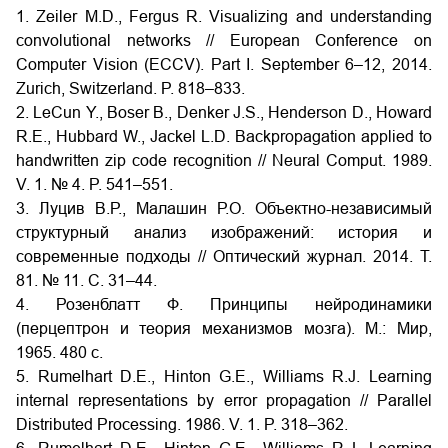
1. Zeiler M.D., Fergus R. Visualizing and understanding
convolutional networks // European Conference on
Computer Vision (ECCV). Part I. September 6–12, 2014.
Zurich, Switzerland. P. 818–833.
2. LeCun Y., Boser B., Denker J.S., Henderson D., Howard
R.E., Hubbard W., Jackel L.D. Backpropagation applied to
handwritten zip code recognition // Neural Comput. 1989.
V. 1. № 4. P. 541–551.
3. Луцив В.Р., Малашин Р.О. Объектно-независимый
структурный анализ изображений: история и
современные подходы // Оптический журнал. 2014. Т.
81. № 11. C. 31–44.
4. Розенблатт Ф. Принципы нейродинамики
(перцептрон и теория механизмов мозга). М.: Мир,
1965. 480 с.
5. Rumelhart D.E., Hinton G.E., Williams R.J. Learning
internal representations by error propagation // Parallel
Distributed Processing. 1986. V. 1. P. 318–362.