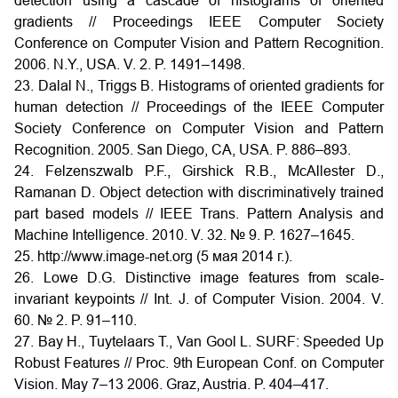
detection using a cascade of histograms of oriented
gradients // Proceedings IEEE Computer Society
Conference on Computer Vision and Pattern Recognition.
2006. N.Y., USA. V. 2. P. 1491–1498.
23. Dalal N., Triggs B. Histograms of oriented gradients for
human detection // Proceedings of the IEEE Computer
Society Conference on Computer Vision and Pattern
Recognition. 2005. San Diego, CA, USA. P. 886–893.
24. Felzenszwalb P.F., Girshick R.B., McAllester D.,
Ramanan D. Object detection with discriminatively trained
part based models // IEEE Trans. Pattern Analysis and
Machine Intelligence. 2010. V. 32. № 9. P. 1627–1645.
25. http://www.image-net.org (5 мая 2014 г.).
26. Lowe D.G. Distinctive image features from scale-
invariant keypoints // Int. J. of Computer Vision. 2004. V.
60. № 2. P. 91–110.
27. Bay H., Tuytelaars T., Van Gool L. SURF: Speeded Up
Robust Features // Proc. 9th European Conf. on Computer
Vision. May 7–13 2006. Graz, Austria. P. 404–417.