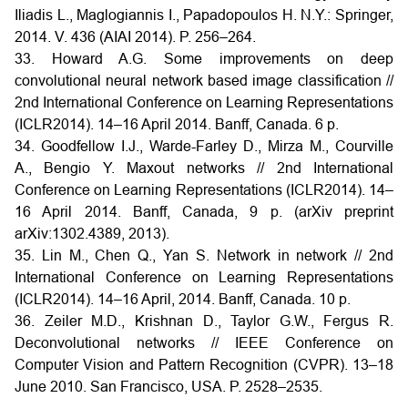
Iliadis L., Maglogiannis I., Papadopoulos H. N.Y.: Springer,
2014. V. 436 (AIAI 2014). P. 256–264.
33. Howard A.G. Some improvements on deep
convolutional neural network based image classification //
2nd International Conference on Learning Representations
(ICLR2014). 14–16 April 2014. Banff, Canada. 6 p.
34. Goodfellow I.J., Warde-Farley D., Mirza M., Courville
A., Bengio Y. Maxout networks // 2nd International
Conference on Learning Representations (ICLR2014). 14–
16 April 2014. Banff, Canada, 9 p. (arXiv preprint
arXiv:1302.4389, 2013).
35. Lin M., Chen Q., Yan S. Network in network // 2nd
International Conference on Learning Representations
(ICLR2014). 14–16 April, 2014. Banff, Canada. 10 p.
36. Zeiler M.D., Krishnan D., Taylor G.W., Fergus R.
Deconvolutional networks // IEEE Conference on
Computer Vision and Pattern Recognition (CVPR). 13–18
June 2010. San Francisco, USA. P. 2528–2535.