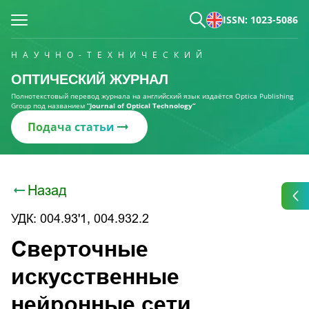
ISSN: 1023-5086
НАУЧНО-ТЕХНИЧЕСКИЙ
ОПТИЧЕСКИЙ ЖУРНАЛ
Полнотекстовый перевод журнала на английский язык издаётся Optica Publishing
Group под названием
“Journal of Optical Technology“
Подача статьи
Назад
УДК: 004.93'1, 004.932.2
Сверточные
искусственные
нейронные сети