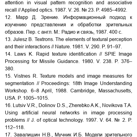
attention in visual pattern recognition and associative
recall // Applied optics. 1987. V. 26. № 23. P. 4985–4992.
12. Марр Д. Зрение. Информационный подход к
изучению представления и обработки зрительных
образов. Пер. с англ. М.: Радио и связь, 1987. 400 с.
13. Julesz B. Textrons. The elements of textural perception
and their interactions // Nature. 1981. V. 290. P. 91–97.
14. Laws K. Rapid texture identification // SPIE Image
Processing for Missile Guidance. 1980. V. 238. P. 376–
380.
15. Vistnes R. Texture models and image measures for
segmentation // Proceedings: 18th Image Understanding
Workshop. 6–8 April, 1988. Cambridge, Massachusetts,
USA. P. 1005–1015.
16. Lutsiv V.R., Dolinov D.S., Zherebko A.K., Novikova T.A.
Using artificial neural networks in image processing
problems // J. of optical technology. 1997. V. 64. № 2. P.
112–118.
17. Завалишин Н.В., Мучник И.Б. Модели зрительного