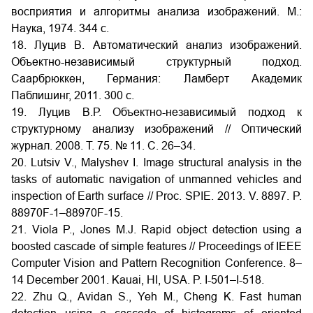
восприятия и алгоритмы анализа изображений. М.:
Наука, 1974. 344 с.
18. Луцив В. Автоматический анализ изображений.
Объектно-независимый структурный подход.
Саарбрюккен, Германия: Ламберт Академик
Паблишинг, 2011. 300 с.
19. Луцив В.Р. Объектно-независимый подход к
структурному анализу изображений // Оптический
журнал. 2008. Т. 75. № 11. С. 26–34.
20. Lutsiv V., Malyshev I. Image structural analysis in the
tasks of automatic navigation of unmanned vehicles and
inspection of Earth surface // Proc. SPIE. 2013. V. 8897. P.
88970F-1–88970F-15.
21. Viola P., Jones M.J. Rapid object detection using a
boosted cascade of simple features // Proceedings of IEEE
Computer Vision and Pattern Recognition Conference. 8–
14 December 2001. Kauai, HI, USA. P. I-501–I-518.
22. Zhu Q., Avidan S., Yeh M., Cheng K. Fast human