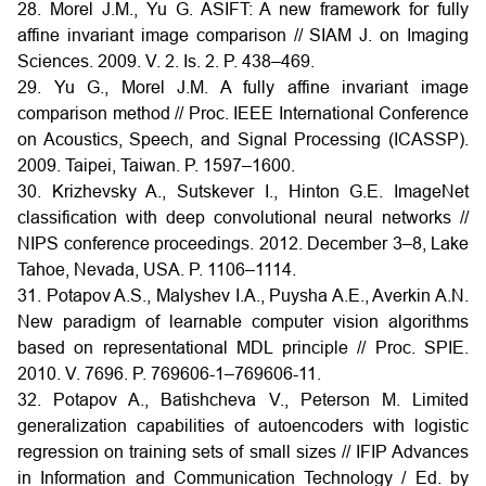
28. Morel J.M., Yu G. ASIFT: A new framework for fully
affine invariant image comparison // SIAM J. on Imaging
Sciences. 2009. V. 2. Is. 2. P. 438–469.
29. Yu G., Morel J.M. A fully affine invariant image
comparison method // Proc. IEEE International Conference
on Acoustics, Speech, and Signal Processing (ICASSP).
2009. Taipei, Taiwan. P. 1597–1600.
30. Krizhevsky A., Sutskever I., Hinton G.E. ImageNet
classification with deep convolutional neural networks //
NIPS conference proceedings. 2012. December 3–8, Lake
Tahoe, Nevada, USA. P. 1106–1114.
31. Potapov A.S., Malyshev I.A., Puysha A.E., Averkin A.N.
New paradigm of learnable computer vision algorithms
based on representational MDL principle // Proc. SPIE.
2010. V. 7696. P. 769606-1–769606-11.
32. Potapov A., Batishcheva V., Peterson M. Limited
generalization capabilities of autoencoders with logistic
regression on training sets of small sizes // IFIP Advances
in Information and Communication Technology / Ed. by