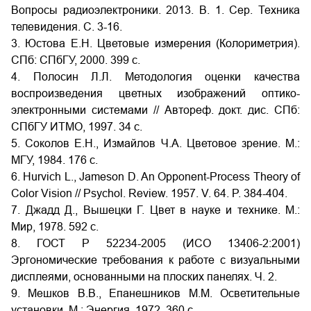
Вопросы радиоэлектроники. 2013. В. 1. Сер. Техника
телевидения. C. 3-16.
3. Юстова Е.Н. Цветовые измерения (Колориметрия).
СПб: СПбГУ, 2000. 399 с.
4. Полосин Л.Л. Методология оценки качества
воспроизведения цветных изображений оптико-
электронными системами // Автореф. докт. дис. СПб:
СПбГУ ИТМО, 1997. 34 с.
5. Соколов Е.Н., Измайлов Ч.А. Цветовое зрение. М.:
МГУ, 1984. 176 с.
6. Hurvich L., Jameson D. An Opponent-Process Theory of
Color Vision // Psychol. Review. 1957. V. 64. P. 384-404.
7. Джадд Д., Вышецки Г. Цвет в науке и технике. М.:
Мир, 1978. 592 с.
8. ГОСТ Р 52234-2005 (ИСО 13406-2:2001)
Эргономические требования к работе с визуальными
дисплеями, основанными на плоских панелях. Ч. 2.
9. Мешков В.В., Епанешников М.М. Осветительные
установки. М.: Энергия, 1972. 360 с.