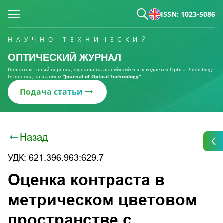
ISSN: 1023-5086
НАУЧНО-ТЕХНИЧЕСКИЙ
ОПТИЧЕСКИЙ ЖУРНАЛ
Полнотекстовый перевод журнала на английский язык издаётся Optica Publishing
Group под названием
“Journal of Optical Technology“
Подача статьи
Назад
УДК: 621.396.963:629.7
Оценка контраста в
метрическом цветовом
пространстве с