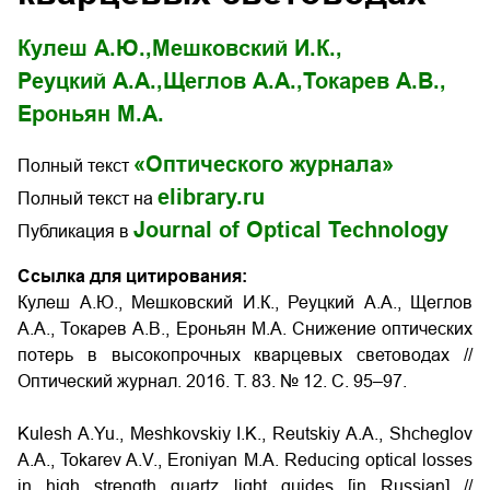
Кулеш А.Ю.,
Мешковский И.К.,
Реуцкий А.А.,
Щеглов А.А.,
Токарев А.В.,
Ероньян М.А.
«Оптического журнала»
Полный текст
elibrary.ru
Полный текст на
Journal of Optical Technology
Публикация в
Ссылка для цитирования:
Кулеш А.Ю., Мешковский И.К., Реуцкий А.А., Щеглов
А.А., Токарев А.В., Ероньян М.А. Снижение оптических
потерь в высокопрочных кварцевых световодах
//
Оптический журнал. 2016. Т. 83. № 12. С. 95–97.
Kulesh A.Yu., Meshkovskiy I.K., Reutskiy A.A., Shcheglov
A.A., Tokarev A.V., Eroniyan M.A.
Reducing optical losses
in high strength quartz light guides
[in Russian] //