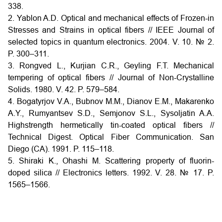
338.
2. Yablon A.D. Optical and mechanical effects of Frozen-in
Stresses and Strains in optical fibers // IEEE Journal of
selected topics in quantum electronics. 2004. V. 10. № 2.
P. 300–311.
3. Rongved L., Kurjian C.R., Geyling F.T. Mechanical
tempering of optical fibers // Journal of Non-Crystalline
Solids. 1980. V. 42. P. 579–584.
4. Bogatyrjov V.A., Bubnov M.M., Dianov E.M., Makarenko
A.Y., Rumyantsev S.D., Semjonov S.L., Sysoljatin A.A.
Highstrength hermetically tin-coated optical fibers //
Technical Digest. Optical Fiber Communication. San
Diego (CA). 1991. P. 115–118.
5. Shiraki K., Ohashi M. Scattering property of fluorin-
doped silica // Electronics letters. 1992. V. 28. № 17. P.
1565–1566.