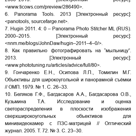
<www.ticows.com/preview/286490>.
6. Panorama Tools. 2013 [Электронный ресурс]:
<panotools, sourcefarge.net>.
7. Hugin 2011. 4: 0 – Panorama Photo Stitcher ML (RUS).
2000–2015. [Электронный ресурс]:
<nnm.me/blogs/JohnDaw/hugin–2011–4–0/>.
8. Как правильно фотографировать на “мыльницу”.
2013. [Электронный ресурс]:
<www.phototuning.ru/articles/advice/full/80>.
9. Гончаренко Е.Н., Осипова Л.П., Томилин М.Г.
Объективы для широкоугольной и панорамной съёмки
// ОМП. 1979. № 1. С. 26–33.
10. Беляков Г.Ф., Багдасаров А.А., Багдасарова О.В.,
Кузьмина Т.А. Исследование и оценка
светораспределения в плоскости изображения
сверхширокоугольных объективов для
минивидеокамер с ПЗС-матрицей // Оптический
журнал. 2005. Т. 72. № 3. С. 23–30.