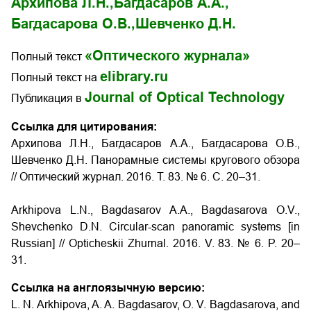
Архипова Л.Н.,
Багдасаров А.А.,
Багдасарова О.В.,
Шевченко Д.Н.
«Оптического журнала»
Полный текст
elibrary.ru
Полный текст на
Journal of Optical Technology
Публикация в
Ссылка для цитирования:
Архипова Л.Н., Багдасаров А.А., Багдасарова О.В.,
Шевченко Д.Н. Панорамные системы кругового обзора
// Оптический журнал. 2016. Т. 83. № 6. С. 20–31.
Arkhipova L.N., Bagdasarov A.A., Bagdasarova O.V.,
Shevchenko D.N.
Circular-scan panoramic systems
[in
Russian] // Opticheskii Zhurnal. 2016. V. 83. № 6. P. 20–
31.
Ссылка на англоязычную версию:
L. N. Arkhipova, A. A. Bagdasarov, O. V. Bagdasarova, and