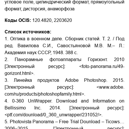
угловое поле, цилиндрический формат, прямоугольный
формат, дисторсия, анаморфоза
Коды OCIS:
120.4820, 2203620
Список источников:
1. Оптика в военном деле. Сборник статей. Т. 2. / Под
ред. Вавилова С.И., Савостьяновой М.В. М.– Л.:
Академия наук СССР, 1948. 388 с.
2. Панорамные фотоаппараты Горизонт. 2010
[Электронный ресурс]: <foto-panorama.ru/49-
gorizont.html>.
3. Линейка продуктов Adobe Photoshop. 2015.
[Электронный ресурс]: <www.adobe.
com/ru/products/photoshopfamily.html>.
4. 0-360 UnWrapper. Download and Information on
Bellissimo Inc. 2014. [Электронный ресурс]:
<ptf.com/dounload/0_360_unwrapper/231052/>.
5. Photovista Panorama – Free Trial Dounload – Ticows…
2006–2015. [Электронный ресурс]: