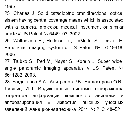
1995.
25. Charles J. Solid catadioptric omnidirectional optical
sistem having central coverage means which is associated
with a camera, projector, medical instrument or similar
article // US Patent № 6449103. 2002.
26. Wallerstein E., Hoffman R., DeMarta S., Driscol E.
Panoramic imaging system // US Patent № 7019918.
2006.
27. Trubko S., Peri V., Nayar S., Korein J. Super wide-
angle panoramic imaging apparatus // US Patent №
6611282. 2003.
28. Багдасаров А.А., Анитропов Р.В., Багдасарова О.В.,
Лившиц И.Л. Индикаторные системы отображения
вторичной информации комплексов авионики и
автобазирования // Известия высших учебных
заведений. Авиационная техника. 2011. № 2. С. 48–52.