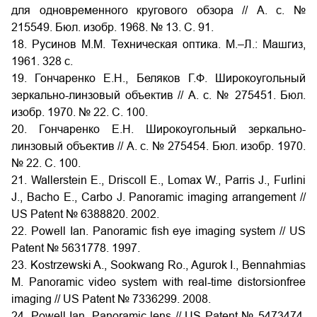
для одновременного кругового обзора // А. с. №
215549. Бюл. изобр. 1968. № 13. С. 91.
18. Русинов М.М. Техническая оптика. М.–Л.: Машгиз,
1961. 328 с.
19. Гончаренко Е.Н., Беляков Г.Ф. Широкоугольный
зеркально-линзовый объектив // А. с. № 275451. Бюл.
изобр. 1970. № 22. С. 100.
20. Гончаренко Е.Н. Широкоугольный зеркально-
линзовый объектив // А. с. № 275454. Бюл. изобр. 1970.
№ 22. С. 100.
21. Wallerstein E., Driscoll E., Lomax W., Parris J., Furlini
J., Bacho E., Carbo J. Panoramic imaging arrangement //
US Patent № 6388820. 2002.
22. Powell Ian. Panoramic fish eye imaging system // US
Patent № 5631778. 1997.
23. Kostrzewski A., Sookwang Ro., Agurok I., Bennahmias
M. Panoramic video system with real-time distorsionfree
imaging // US Patent № 7336299. 2008.
24. Powell Ian. Panoramic lens // US Patent № 5473474.