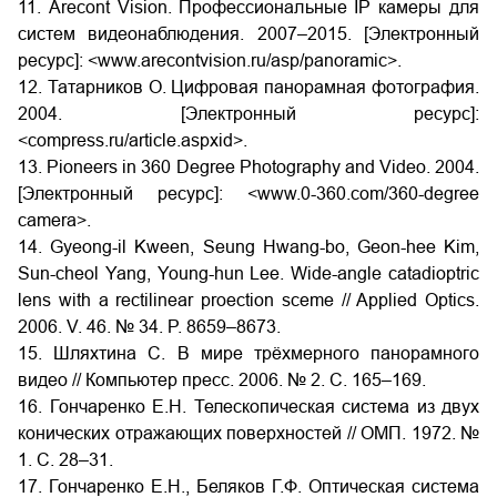
11. Arecont Vision. Профессиональные IP камеры для
систем видеонаблюдения. 2007–2015. [Электронный
ресурс]: <www.arecontvision.ru/asp/panoramic>.
12. Татарников О. Цифровая панорамная фотография.
2004. [Электронный ресурс]:
<compress.ru/article.aspxid>.
13. Pioneers in 360 Degree Photography and Video. 2004.
[Электронный ресурс]: <www.0-360.com/360-degree
camera>.
14. Gyeong-il Kween, Seung Hwang-bo, Geon-hee Kim,
Sun-cheol Yang, Young-hun Lee. Wide-angle catadioptric
lens with a rectilinear proection sceme // Applied Optics.
2006. V. 46. № 34. P. 8659–8673.
15. Шляхтина С. В мире трёхмерного панорамного
видео // Компьютер пресс. 2006. № 2. С. 165–169.
16. Гончаренко Е.Н. Телескопическая система из двух
конических отражающих поверхностей // ОМП. 1972. №
1. С. 28–31.
17. Гончаренко Е.Н., Беляков Г.Ф. Оптическая система