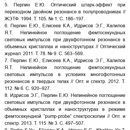
5. Перлин Е.Ю. Оптический штарк-эффект при
переходном двойном резонансе в полупроводниках //
ЖЭТФ. 1994. Т. 105. № 1. С. 186–197.
6. Перлин Е.Ю., Елисеев К.А., Идрисов Э.Г., Халилов
Я.Т. Нелинейное поглощение фемтосекундных
световых импульсов при двухфотонном резонансе в
объемных кристаллах и наноструктурах // Оптический
журнал. 2011. Т. 78. № 9. С. 563–569.
7. Перлин Е.Ю., Елисеев К.А., Идрисов Э.Г., Халилов
Я.Т. Нелинейное поглощение фемтосекундных
световых импульсов в условиях многофотонных
резонансов в твердых телах // Опт. и спектр. 2012. Т.
112. № 6. С. 920–927.
8. Идрисов Э.Г., Перлин Е.Ю. Нелинейное поглощение
световых импульсов при двухфотонном резонансе в
объемных кристаллах и наноструктурах в режиме
фемтосекундной “pump-probe” спектроскопии // Опт. и
спектр. 2013. Т. 115. № 3. С. 497–507.