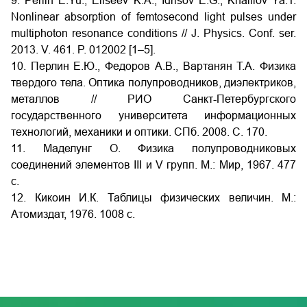
9. Perlin E.Yu., Eliseev K.A., Idrisov E.G., Khalilov Ya.T.
Nonlinear absorption of femtosecond light pulses under
multiphoton resonance conditions // J. Physics. Conf. ser.
2013. V. 461. P. 012002 [1–5].
10. Перлин Е.Ю., Федоров А.В., Вартанян Т.А. Физика
твердого тела. Оптика полупроводников, диэлектриков,
металлов // РИО Санкт-Петербургского
государственного университета информационных
технологий, механики и оптики. СПб. 2008. С. 170.
11. Маделунг О. Физика полупроводниковых
соединений элементов III и V групп. М.: Мир, 1967. 477
с.
12. Кикоин И.К. Таблицы физических величин. М.:
Атомиздат, 1976. 1008 с.