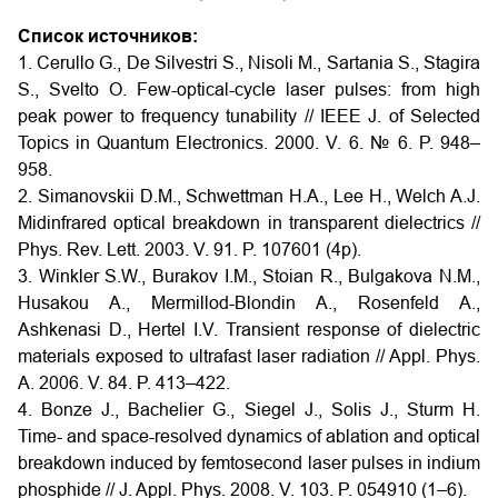
Список источников:
1. Cerullo G., De Silvestri S., Nisoli M., Sartania S., Stagira
S., Svelto O. Few-optical-cycle laser pulses: from high
peak power to frequency tunability // IEEE J. of Selected
Topics in Quantum Electronics. 2000. V. 6. № 6. P. 948–
958.
2. Simanovskii D.M., Schwettman H.A., Lee H., Welch A.J.
Midinfrared optical breakdown in transparent dieleсtrics //
Phys. Rev. Lett. 2003. V. 91. P. 107601 (4p).
3. Winkler S.W., Burakov I.M., Stoian R., Bulgakova N.M.,
Husakou A., Mermillod-Blondin A., Rosenfeld A.,
Ashkenasi D., Hertel I.V. Transient response of dielectric
materials exposed to ultrafast laser radiation // Appl. Phys.
A. 2006. V. 84. P. 413–422.
4. Bonze J., Bachelier G., Siegel J., Solis J., Sturm H.
Time- and space-resolved dynamics of ablation and optical
breakdown induced by femtosecond laser pulses in indium
phosphide // J. Appl. Phys. 2008. V. 103. P. 054910 (1–6).