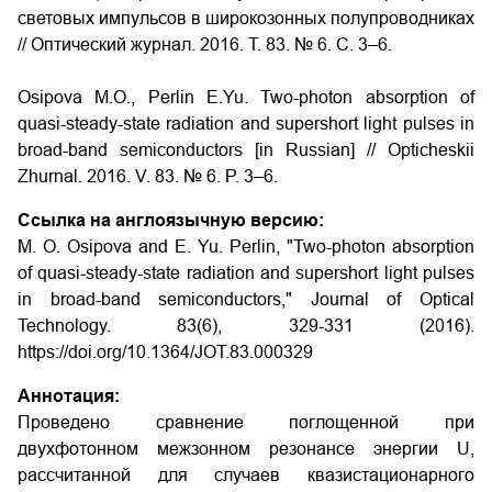
световых импульсов в широкозонных полупроводниках
// Оптический журнал. 2016. Т. 83. № 6. С. 3–6.
Osipova M.O., Perlin E.Yu.
Two-photon absorption of
quasi-steady-state radiation and supershort light pulses in
broad-band semiconductors
[in Russian] // Opticheskii
Zhurnal. 2016. V. 83. № 6. P. 3–6.
Ссылка на англоязычную версию:
M. O. Osipova and E. Yu. Perlin, "Two-photon absorption
of quasi-steady-state radiation and supershort light pulses
in broad-band semiconductors," Journal of Optical
Technology. 83(6), 329-331 (2016).
https://doi.org/10.1364/JOT.83.000329
Аннотация:
Проведено сравнение поглощенной при
двухфотонном межзонном резонансе энергии U,
рассчитанной для случаев квазистационарного