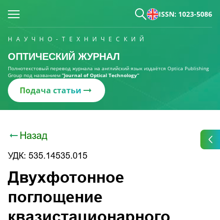
ISSN: 1023-5086
НАУЧНО-ТЕХНИЧЕСКИЙ
ОПТИЧЕСКИЙ ЖУРНАЛ
Полнотекстовый перевод журнала на английский язык издаётся Optica Publishing
Group под названием
“Journal of Optical Technology“
Подача статьи
Назад
УДК: 535.14535.015
Двухфотонное
поглощение
квазистационарного