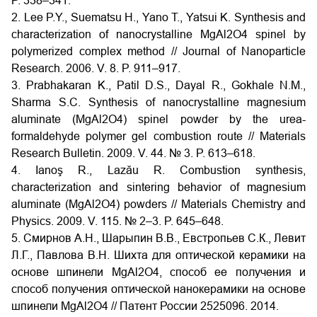
P. 338–341.
2. Lee P.Y., Suematsu H., Yano T., Yatsui K. Synthesis and
characterization of nanocrystalline MgAl2O4 spinel by
polymerized complex method // Journal of Nanoparticle
Research. 2006. V. 8. P. 911–917.
3. Prabhakaran K., Patil D.S., Dayal R., Gokhale N.M.,
Sharma S.C. Synthesis of nanocrystalline magnesium
aluminate (MgAl2O4) spinel powder by the urea-
formaldehyde polymer gel combustion route // Materials
Research Bulletin. 2009. V. 44. № 3. P. 613–618.
4. Ianoş R., Lazău R. Combustion synthesis,
characterization and sintering behavior of magnesium
aluminate (MgAl2O4) powders // Materials Chemistry and
Physics. 2009. V. 115. № 2–3. P. 645–648.
5. Смирнов А.Н., Шарыпин В.В., Евстропьев С.К., Левит
Л.Г., Павлова В.Н. Шихта для оптической керамики на
основе шпинели MgAl2O4, способ ее получения и
способ получения оптической нанокерамики на основе
шпинели MgAl2O4 // Патент России 2525096. 2014.