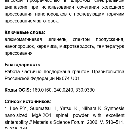
высокой прозрачностью в широком спектральном
диапазоне при использовании сочетания холодного
прессования нанопорошков с последующим горячим
прессованием заготовок.
Ключевые слова:
алюмомагниевая шпинель, спектры пропускания,
нанопорошок, керамика, микротвердость, температура
прессования
Благодарность:
Работа частично поддержана грантом Правительства
Российской Федерации № 074-U01.
Коды OCIS:
160.0160; 240.0240; 330.0330
Список источников:
1. Lee P.Y., Suematsu H., Yatsui K., Niihara K. Synthesis
nano-sized MgAl2O4 spinel powder with excellent
sinterability // Materials Science Forum. 2006. V. 510–511.