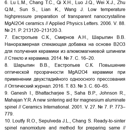
6. Lu L.M., Chang T.C., Qi X.H., Luo J.Q., Wei X.J., Zhu
Q.M., Sun S., Lian K., Wang J. Low temperature
highpressure preparation of transparent nanocrystalline
MgAl2O4 ceramics // Applied Physics Letters. 2006. V. 88.
№ 21. P. 213120–213120-3.
7. Евстропьев С.К., Смирнов А.Н., Шарыпин В.В.
Наноразмерная спекающая добавка на основе B2O3
для получения керамики из алюмомагниевой шпинели
// Стекло и керамика. 2014. № 7. C. 16–20.
8. Шарыпин В.В., Евстропьев С.К. Повышение
оптической прозрачности MgAl2O4 керамики при
применении двухстадийного одноосного прессования
// Оптический журнал. 2016. Т. 83. № 3. C. 60–65.
9. Ganesh I., Bhattacharjee S., Saha B.P., Johnson R.,
Mahajan Y.R. A new sintering aid for magnesium aluminate
spinel // Ceramics International. 2001. V. 27. № 7. P. 773–
779.
10. Loutfy R.O., Sepulveda J.L., Chang S. Ready-to-sinter
spinel nanomixture and method for preparing same //