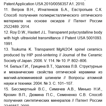
Patent Application USA 2010/0056357 A1. 2010.
11. Ветров В.Н., Игнатенков Б.А., Евстропьев С.К.
Способ получения поликристаллического оптического
материала на основе оксидов // Патент России
2522489. 2014.
12. Roy D.W., Hastert J.L. Transparent polycrystalline body
with high ultraviolet transmittance // Patent USA 5001093.
1991.
13. Tsukuma K. Transparent MgAl2O4 spinel ceramics
produced by HIP post-sintering // Journal of the Ceramic
Society of Japan. 2006. V. 114. № 10. P. 802–806.
14. Белых Г.И., Грицина В.Т., Удалова Л.В. Структурные
и механические свойства оптической керамики из
магний-алюминиевой шпинели // Вопросы атомной
науки и техники. 2004. № 3. C. 101–107.
15. Бессмертный В.С., Симачев А.В., Минько Н.И.,
Крохин В.П., Дюмина П.С., Семененко С.В. Способ
получения синтетических минералов // Патент России