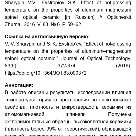
Sharypin V.V., Evstropiev S.K.
Effect of hot-pressing
temperature on the properties of aluminum–magnesium
spinel optical ceramic
[in Russian] // Opticheskii
Zhurnal. 2016. V. 83. № 6. P. 59–62.
Ссылка на англоязычную версию:
V. V. Sharypin and S. K. Evstrop’ev, "Effect of hot-pressing
temperature on the properties of aluminum–magnesium
spinel optical ceramic," Journal of Optical Technology.
83(6), 372-374 (2016).
https://doi.org/10.1364/JOT.83.000372
Аннотация:
В работе описаны результаты исследований влияния
температуры горячего прессования на спектральные
свойства, плотность и микротвердость керамики из
алюмомагниевой шпинели. Получены
экспериментальные образцы высокоплотной керамики
(плотность более 99% от теоретической), обладающей