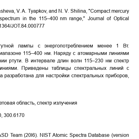
rasheva, V. A. Tyapkov, and N. V. Shilina, "Compact mercury
n spectrum in the 115–400 nm range," Journal of Optical
0.1364/JOT.84.000777
тутной лампы с энергопотреблением менее 1 Вт.
иапазоне 115–400 нм. Наряду с атомарными линиями
ии ртути. В интервале длин волн 115–230 нм спектр
иниями. Приведены таблицы спектральных линий с
а разработана для настройки спектральных приборов,
товая область, спектр излучения
0, 300.6170
 ASD Team (20l6). NIST Atomic Spectra Database (version