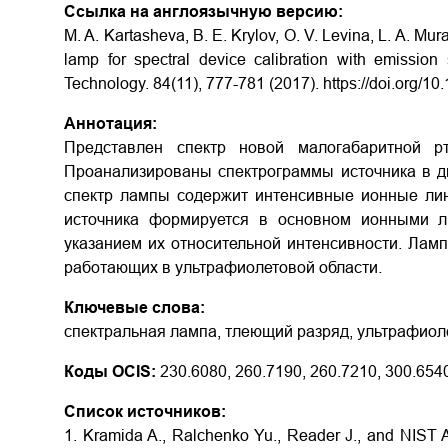
Ссылка на англоязычную версию:
M. A. Kartasheva, B. E. Krylov, O. V. Levina, L. A. Mu
lamp for spectral device calibration with emissio
Technology. 84(11), 777-781 (2017). https://doi.org/1
Аннотация:
Представлен спектр новой малогабаритной р
Проанализированы спектрограммы источника в д
спектр лампы содержит интенсивные ионные лин
источника формируется в основном ионными л
указанием их относительной интенсивности. Ламп
работающих в ультрафиолетовой области.
Ключевые слова:
спектральная лампа, тлеющий разряд, ультрафиоле
Коды OCIS:
230.6080, 260.7190, 260.7210, 300.654
Список источников:
1. Kramida A., Ralchenko Yu., Reader J., and NIST