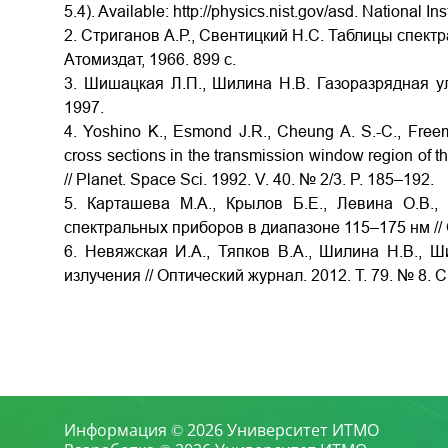
5.4). Available: http://physics.nist.gov/asd. National 
2. Стриганов А.Р., Свентицкий Н.С. Таблицы спект
Атомиздат, 1966. 899 с.
3. Шишацкая Л.П., Шилина Н.В. Газоразрядная у
1997.
4. Yoshino K., Esmond J.R., Cheung A. S.-C., Free
cross sections in the transmission window region o
// Planet. Space Sci. 1992. V. 40. № 2/3. P. 185–192.
5. Карташева М.А., Крылов Б.Е., Левина О.В.,
спектральных приборов в диапазоне 115–175 нм // О
6. Невяжская И.А., Тяпков В.А., Шилина Н.В., 
излучения // Оптический журнал. 2012. Т. 79. № 8. С
Информация © 2026 Университет ИТМО