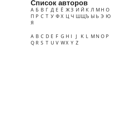
Список авторов
А
Б
В
Г
Д
Е
Ё
Ж
З
И
Й
К
Л
М
Н
О
П
Р
С
Т
У
Ф
Х
Ц
Ч
Ш
Щ
Ъ
Ы
Ь
Э
Ю
Я
A
B
C
D
E
F
G
H
I
J
K
L
M
N
O
P
Q
R
S
T
U
V
W
X
Y
Z