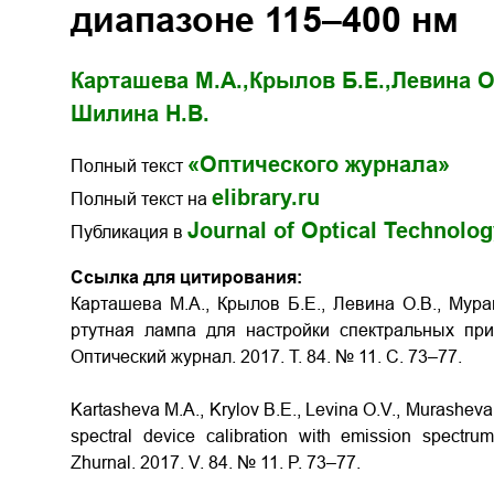
диапазоне 115–400 нм
Карташева М.А.,
Крылов Б.Е.,
Левина О
Шилина Н.В.
«Оптического журнала»
Полный текст
elibrary.ru
Полный текст на
Journal of Optical Technolo
Публикация в
Ссылка для цитирования:
Карташева М.А., Крылов Б.Е., Левина О.В., Мура
ртутная лампа для настройки спектральных пр
Оптический журнал. 2017. Т. 84. № 11. С. 73–77.
Kartasheva M.A., Krylov B.E., Levina O.V., Murasheva
spectral device calibration with emission spect
Zhurnal. 2017. V. 84. № 11. P. 73–77.