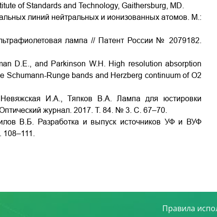
Institute of Standards and Technology, Gaithersburg, MD.
ральных линий нейтральных и ионизованных атомов. М.:
льтрафиолетовая лампа // Патент России № 2079182.
man D.E., and Parkinson W.H. High resolution absorption
f the Schumann-Runge bands and Herzberg continuum of O2
 Невяжская И.А., Тяпков В.А. Лампа для юстировки
птический журнал. 2017. Т. 84. № 3. С. 67–70.
Шилов В.Б. Разработка и выпуск источников УФ и ВУФ
. 108–111.
Правила испо