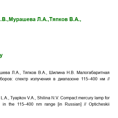
.В.,
Мурашева Л.А.,
Тяпков В.А.,
gy
шева Л.А., Тяпков В.А., Шилина Н.В. Малогабаритная
иборов: спектр излучения в диапазоне 115–400 нм
//
 L.A., Tyapkov V.A., Shilina N.V. Compact mercury lamp for
rum in the 115–400 nm range
[in Russian] // Opticheskii