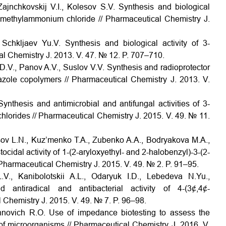
Zajnchkovskij V.I., Kolesov S.V. Synthesis and biological
dimethylammonium chloride // Pharmaceutical Chemistry J.
Schkljaev Yu.V. Synthesis and biological activity of 3-
l Chemistry J. 2013. V. 47. № 12. P. 707–710.
D.V., Panov A.V., Suslov V.V. Synthesis and radioprotector
trazole copolymers // Pharmaceutical Chemistry J. 2013. V.
ynthesis and antimicrobial and antifungal activities of 3-
hlorides // Pharmaceutical Chemistry J. 2015. V. 49. № 11.
isov L.N., Kuz’menko T.A., Zubenko A.A., Bodryakova M.A.,
cidal activity of 1-(2-aryloxyethyl- and 2-halobenzyl)-3-(2-
Pharmaceutical Chemistry J. 2015. V. 49. № 2. P. 91–95.
.V., Kanibolotskii A.L., Odaryuk I.D., Lebedeva N.Yu.,
ntiradical and antibacterial activity of 4-(3¢,4¢-
 Chemistry J. 2015. V. 49. № 7. P. 96–98.
khnovich R.O. Use of impedance biotesting to assess the
f microorganisms // Pharmaceutical Chemistry J. 2016. V.