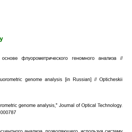
gy
 основе флуорометрического геномного анализа
//
fluorometric genome analysis
[in Russian] // Opticheskii
uorometric genome analysis," Journal of Optical Technology.
4.000787
центного анализа, позволяющего, используя систему