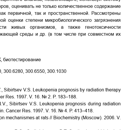
ров, оценивать не только количественное содержание
как первичной, так и пространственной. Рассмотрены
ой оценки степени микробиологического загрязнения
ости живых организмов, а также генотоксичности
ужающей среды и др. (в том числе при совместном их
, биотестирование
, 300.6280, 300.6550, 300.1030
V., Sibirtsev V.S. Leukopenia prognosis by radiation therapy
ncer Res. 1997. V. 16. № 2. P. 183–188.
N.V., Sibirtsev V.S. Leukopenia prognosis during radiation
Clin. Cancer Res. 1997. V. 16. № 4. P. 413–418.
tion mechanismes at rats // Biochemistry (Moscow). 2006. V.