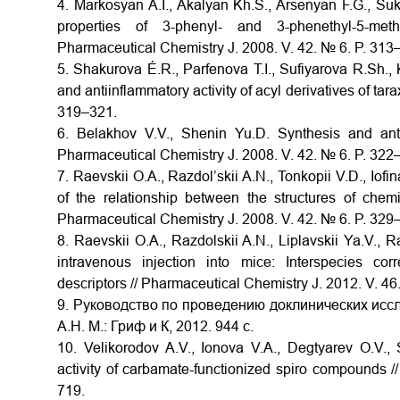
4. Markosyan A.I., Akalyan Kh.S., Arsenyan F.G., Su
properties of 3-phenyl- and 3-phenethyl-5-methyl-
Pharmaceutical Chemistry J. 2008. V. 42. № 6. P. 313
5. Shakurova É.R., Parfenova T.I., Sufiyarova R.Sh.,
and antiinflammatory activity of acyl derivatives of tar
319–321.
6. Belakhov V.V., Shenin Yu.D. Synthesis and antifun
Pharmaceutical Chemistry J. 2008. V. 42. № 6. P. 322
7. Raevskii O.A., Razdol’skii A.N., Tonkopii V.D., Iofi
of the relationship between the structures of che
Pharmaceutical Chemistry J. 2008. V. 42. № 6. P. 329
8. Raevskii O.A., Razdolskii A.N., Liplavskii Ya.V., 
intravenous injection into mice: Interspecies corr
descriptors // Pharmaceutical Chemistry J. 2012. V. 46
9. Руководство по проведению доклинических исс
А.Н. М.: Гриф и К, 2012. 944 с.
10. Velikorodov A.V., Ionova V.A., Degtyarev O.V.,
activity of carbamate-functionized spiro compounds 
719.