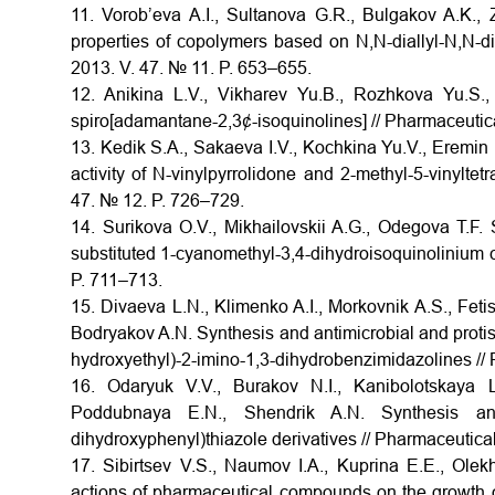
11. Vorob’eva A.I., Sultanova G.R., Bulgakov A.K., 
properties of copolymers based on N,N-diallyl-N,N-
2013. V. 47. № 11. P. 653–655.
12. Anikina L.V., Vikharev Yu.B., Rozhkova Yu.S., 
spiro[adamantane-2,3¢-isoquinolines] // Pharmaceutica
13. Kedik S.A., Sakaeva I.V., Kochkina Yu.V., Eremin 
activity of N-vinylpyrrolidone and 2-methyl-5-vinylte
47. № 12. P. 726–729.
14. Surikova O.V., Mikhailovskii A.G., Odegova T.F. S
substituted 1-cyanomethyl-3,4-dihydroisoquinolinium c
P. 711–713.
15. Divaeva L.N., Klimenko A.I., Morkovnik A.S., Fet
Bodryakov A.N. Synthesis and antimicrobial and protisto
hydroxyethyl)-2-imino-1,3-dihydrobenzimidazolines // 
16. Odaryuk V.V., Burakov N.I., Kanibolotskaya L
Poddubnaya E.N., Shendrik A.N. Synthesis and a
dihydroxyphenyl)thiazole derivatives // Pharmaceutical
17. Sibirtsev V.S., Naumov I.A., Kuprina E.E., Ole
actions of pharmaceutical compounds on the growth o