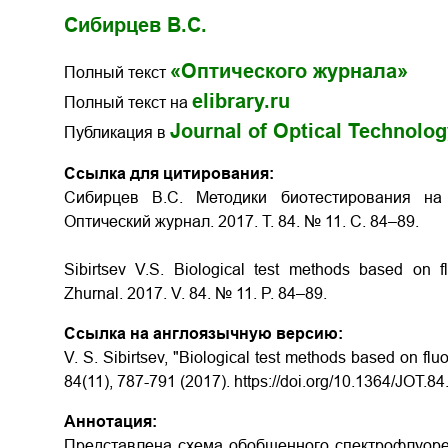
Сибирцев В.С.
«Оптического журнала»
Полный текст
elibrary.ru
Полный текст на
Journal of Optical Technolo
Публикация в
Ссылка для цитирования:
Сибирцев В.С. Методики биотестирования на
Оптический журнал. 2017. Т. 84. № 11. С. 84–89.
Sibirtsev V.S.
Biological test methods based on 
Zhurnal. 2017. V. 84. № 11. P. 84–89.
Ссылка на англоязычную версию:
V. S. Sibirtsev, "Biological test methods based on fl
84(11), 787-791 (2017). https://doi.org/10.1364/JOT.8
Аннотация:
Представлена схема обобщенного спектрофлуорес