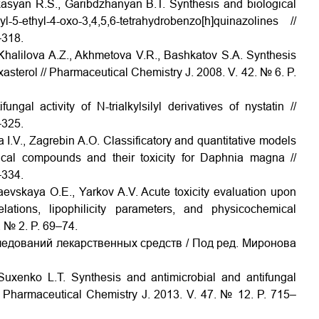
kasyan R.S., Garibdzhanyan B.T. Synthesis and biological
5-ethyl-4-oxo-3,4,5,6-tetrahydrobenzo[h]quinazolines //
–318.
 Khalilova A.Z., Akhmetova V.R., Bashkatov S.A. Synthesis
axasterol // Pharmaceutical Chemistry J. 2008. V. 42. № 6. P.
gal activity of N-trialkylsilyl derivatives of nystatin //
–325.
na I.V., Zagrebin A.O. Classificatory and quantitative models
mical compounds and their toxicity for Daphnia magna //
–334.
Raevskaya O.E., Yarkov A.V. Acute toxicity evaluation upon
elations, lipophilicity parameters, and physicochemical
. № 2. P. 69–74.
ледований лекарственных средств / Под ред. Миронова
 Suxenko L.T. Synthesis and antimicrobial and antifungal
// Pharmaceutical Chemistry J. 2013. V. 47. № 12. P. 715–