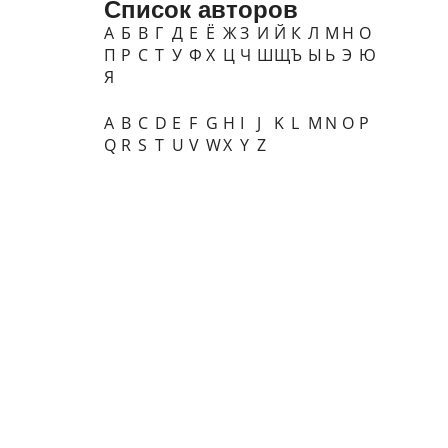
Список авторов
А
Б
В
Г
Д
Е
Ё
Ж
З
И
Й
К
Л
М
Н
О
П
Р
С
Т
У
Ф
Х
Ц
Ч
Ш
Щ
Ъ
Ы
Ь
Э
Ю
Я
A
B
C
D
E
F
G
H
I
J
K
L
M
N
O
P
Q
R
S
T
U
V
W
X
Y
Z