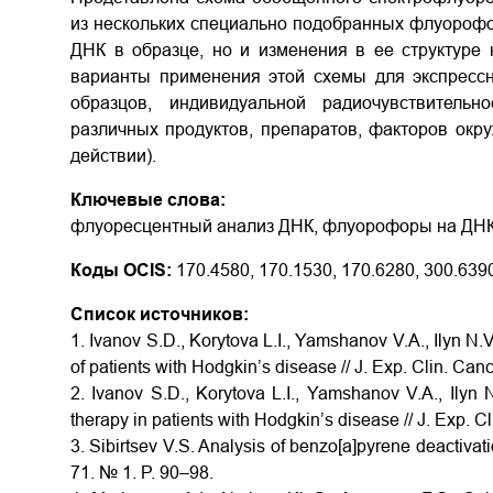
из нескольких специально подобранных флуорофо
ДНК в образце, но и изменения в ее структуре 
варианты применения этой схемы для экспрессн
образцов, индивидуальной радиочувствительн
различных продуктов, препаратов, факторов окр
действии).
Ключевые слова:
флуоресцентный анализ ДНК, флуорофоры на ДНК
Коды OCIS:
170.4580, 170.1530, 170.6280, 300.6390
Список источников:
1. Ivanov S.D., Korytova L.I., Yamshanov V.A., Ilyn N.
of patients with Hodgkin’s disease // J. Exp. Clin. Ca
2. Ivanov S.D., Korytova L.I., Yamshanov V.A., Ilyn 
therapy in patients with Hodgkin’s disease // J. Exp. 
3. Sibirtsev V.S. Analysis of benzo[a]pyrene deactiva
71. № 1. P. 90–98.