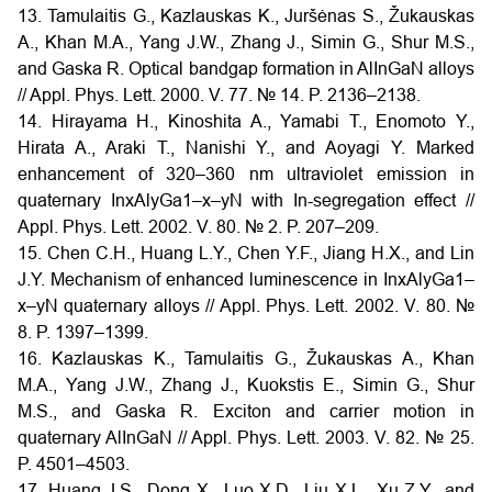
13. Tamulaitis G., Kazlauskas K., Juršėnas S., Žukauskas
A., Khan M.A., Yang J.W., Zhang J., Simin G., Shur M.S.,
and Gaska R. Optical bandgap formation in AlInGaN alloys
// Appl. Phys. Lett. 2000. V. 77. № 14. P. 2136–2138.
14. Hirayama H., Kinoshita A., Yamabi T., Enomoto Y.,
Hirata A., Araki T., Nanishi Y., and Aoyagi Y. Marked
enhancement of 320–360 nm ultraviolet emission in
quaternary InxAlyGa1–x–yN with In-segregation effect //
Appl. Phys. Lett. 2002. V. 80. № 2. P. 207–209.
15. Chen C.H., Huang L.Y., Chen Y.F., Jiang H.X., and Lin
J.Y. Mechanism of enhanced luminescence in InxAlyGa1–
x–yN quaternary alloys // Appl. Phys. Lett. 2002. V. 80. №
8. P. 1397–1399.
16. Kazlauskas K., Tamulaitis G., Žukauskas A., Khan
M.A., Yang J.W., Zhang J., Kuokstis E., Simin G., Shur
M.S., and Gaska R. Exciton and carrier motion in
quaternary AlInGaN // Appl. Phys. Lett. 2003. V. 82. № 25.
P. 4501–4503.
17. Huang J.S., Dong X., Luo X.D., Liu X.L., Xu Z.Y., and