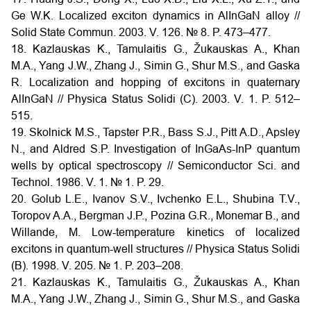
Ge W.K. Localized exciton dynamics in AlInGaN alloy //
Solid State Commun. 2003. V. 126. № 8. P. 473–477.
18. Kazlauskas K., Tamulaitis G., Žukauskas A., Khan
M.A., Yang J.W., Zhang J., Simin G., Shur M.S., and Gaska
R. Localization and hopping of excitons in quaternary
AlInGaN // Physica Status Solidi (C). 2003. V. 1. P. 512–
515.
19. Skolnick M.S., Tapster P.R., Bass S.J., Pitt A.D., Apsley
N., and Aldred S.P. Investigation of InGaAs-InP quantum
wells by optical spectroscopy // Semiconductor Sci. and
Technol. 1986. V. 1. № 1. P. 29.
20. Golub L.E., Ivanov S.V., Ivchenko E.L., Shubina T.V.,
Toropov A.A., Bergman J.P., Pozina G.R., Monemar B., and
Willande, M. Low-temperature kinetics of localized
excitons in quantum-well structures // Physica Status Solidi
(B). 1998. V. 205. № 1. P. 203–208.
21. Kazlauskas K., Tamulaitis G., Žukauskas A., Khan
M.A., Yang J.W., Zhang J., Simin G., Shur M.S., and Gaska