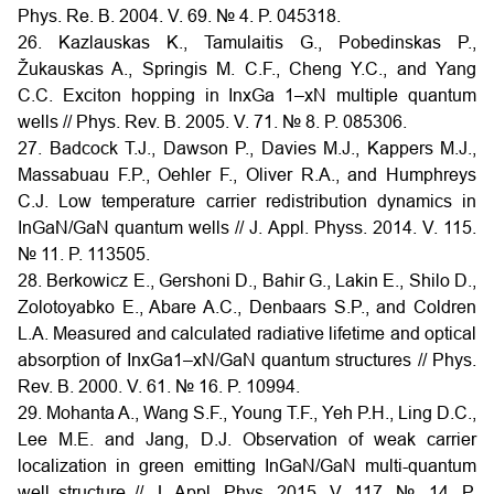
Phys. Re. B. 2004. V. 69. № 4. P. 045318.
26. Kazlauskas K., Tamulaitis G., Pobedinskas P.,
Žukauskas A., Springis M. C.F., Cheng Y.C., and Yang
C.C. Exciton hopping in InxGa 1–xN multiple quantum
wells // Phys. Rev. B. 2005. V. 71. № 8. P. 085306.
27. Badcock T.J., Dawson P., Davies M.J., Kappers M.J.,
Massabuau F.P., Oehler F., Oliver R.A., and Humphreys
C.J. Low temperature carrier redistribution dynamics in
InGaN/GaN quantum wells // J. Appl. Physs. 2014. V. 115.
№ 11. P. 113505.
28. Berkowicz E., Gershoni D., Bahir G., Lakin E., Shilo D.,
Zolotoyabko E., Abare A.C., Denbaars S.P., and Coldren
L.A. Measured and calculated radiative lifetime and optical
absorption of InxGa1–xN/GaN quantum structures // Phys.
Rev. B. 2000. V. 61. № 16. P. 10994.
29. Mohanta A., Wang S.F., Young T.F., Yeh P.H., Ling D.C.,
Lee M.E. and Jang, D.J. Observation of weak carrier
localization in green emitting InGaN/GaN multi-quantum
well structure // J. Appl. Phys. 2015. V. 117. № 14. P.