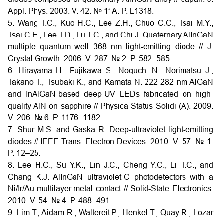
Appl. Phys. 2003. V. 42. № 11A. P. L1318.
5. Wang T.C., Kuo H.C., Lee Z.H., Chuo C.C., Tsai M.Y.,
Tsai C.E., Lee T.D., Lu T.C., and Chi J. Quaternary AlInGaN
multiple quantum well 368 nm light-emitting diode // J.
Crystal Growth. 2006. V. 287. № 2. P. 582–585.
6. Hirayama H., Fujikawa S., Noguchi N., Norimatsu J.,
Takano T., Tsubaki K., and Kamata N. 222-282 nm AlGaN
and InAlGaN-based deep-UV LEDs fabricated on high-
quality AlN on sapphire // Physica Status Solidi (A). 2009.
V. 206. № 6. P. 1176–1182.
7. Shur M.S. and Gaska R. Deep-ultraviolet light-emitting
diodes // IEEE Trans. Electron Devices. 2010. V. 57. № 1.
P. 12–25.
8. Lee H.C., Su Y.K., Lin J.C., Cheng Y.C., Li T.C., and
Chang K.J. AlInGaN ultraviolet-C photodetectors with a
Ni/Ir/Au multilayer metal contact // Solid-State Electronics.
2010. V. 54. № 4. P. 488–491.
9. Lim T., Aidam R., Waltereit P., Henkel T., Quay R., Lozar