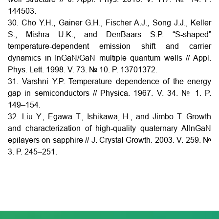
144503.
30. Cho Y.H., Gainer G.H., Fischer A.J., Song J.J., Keller
S., Mishra U.K., and DenBaars S.P. “S-shaped”
temperature-dependent emission shift and carrier
dynamics in InGaN/GaN multiple quantum wells // Appl.
Phys. Lett. 1998. V. 73. № 10. P. 13701372.
31. Varshni Y.P. Temperature dependence of the energy
gap in semiconductors // Physica. 1967. V. 34. № 1. P.
149–154.
32. Liu Y., Egawa T., Ishikawa, H., and Jimbo T. Growth
and characterization of high-quality quaternary AlInGaN
epilayers on sapphire // J. Crystal Growth. 2003. V. 259. №
3. P. 245–251.