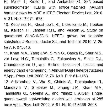
R., Maier T., Kirste L., and Ambacher O. GaN-based
submicrometer HEMTs with lattice-matched InAlGaN
barrier grown by MBE // IEEE Electron Device Lett. 2010.
V. 31. № 7. P. 671–673.
10. Ketteniss N., Khoshroo L.R., Eickelkamp M., Heuken
M., Kalisch H., Jansen R.H., and Vescan A. Study on
quaternary AlInGaN/GaN HFETs grown on sapphire
substrates // Semiconductor Sci. and Technol. 2010. V. 25.
№ 7. P. 075013.
11. Khan M.A., Yang J.W., Simin G., Gaska R., Shur M.S.,
zur Loye H.C., Tamulaitis G., Zukauskas A., Smith D.J.,
Chandrasekhar D., and Bicknell-Tassius R. Lattice and
energy band engineering in AlInGaN/GaN heterostructures
// Appl. Phys. Lett. 2000. V. 76. № 9. P. 1161–1163.
12. Adivarahan V., Wu S., Chitnis A., Pachipulusu R.,
Mandavilli V., Shatalov M., Zhang J.P., Khan M.A.,
Tamulaitis G., Sereika A., and Yilmaz I. AlGaN single-
quantum-well light-emitting diodes with emission at 285
nm // Appl. Phys. Lett. 2002. V. 81. № 19. P. 3666–3668.