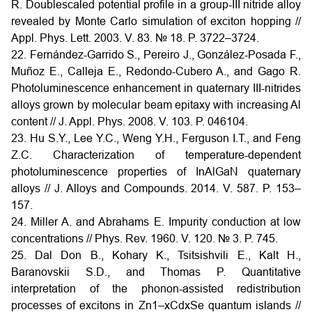
R. Doublescaled potential profile in a group-III nitride alloy
revealed by Monte Carlo simulation of exciton hopping //
Appl. Phys. Lett. 2003. V. 83. № 18. P. 3722–3724.
22. Fernández-Garrido S., Pereiro J., González-Posada F.,
Muñoz E., Calleja E., Redondo-Cubero A., and Gago R.
Photoluminescence enhancement in quaternary III-nitrides
alloys grown by molecular beam epitaxy with increasing Al
content // J. Appl. Phys. 2008. V. 103. P. 046104.
23. Hu S.Y., Lee Y.C., Weng Y.H., Ferguson I.T., and Feng
Z.C. Characterization of temperature-dependent
photoluminescence properties of InAlGaN quaternary
alloys // J. Alloys and Compounds. 2014. V. 587. P. 153–
157.
24. Miller A. and Abrahams E. Impurity conduction at low
concentrations // Phys. Rev. 1960. V. 120. № 3. P. 745.
25. Dal Don B., Kohary K., Tsitsishvili E., Kalt H.,
Baranovskii S.D., and Thomas P. Quantitative
interpretation of the phonon-assisted redistribution
processes of excitons in Zn1–xCdxSe quantum islands //