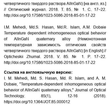
четвертичного твердого раствора AlInGaN) [на англ. яз.]
// Оптический журнал. 2018. Т. 85. № 1. С. 17–22.
http://doi.org/10.17586/1023-5086-2018-85-01-17-22
I.M. Mehedi, Md.S. Hasan, Md.R. Islam, A.M. Dobaie
Temperature dependent inhomogeneous optical behavior
of AlInGaN quaternary alloy (Немонотонная
температурная зависимость оптических свойств
четвертичного твердого раствора AlInGaN) [in English] //
Opticheskii Zhurnal. 2018. V. 85. № 1. P. 17–22.
http://doi.org/10.17586/1023-5086-2018-85-01-17-22
Ссылка на англоязычную версию:
I. M. Mehedi, Md. S. Hasan, Md. R. Islam, and A. M.
Dobaie, "Temperature-dependent inhomogeneous optical
behavior of AlInGaN quaternary alloys," Journal of Optical
Technology. 85(1), 12-16 (2018).
https://doi.org/10.1364/JOT.85.000012