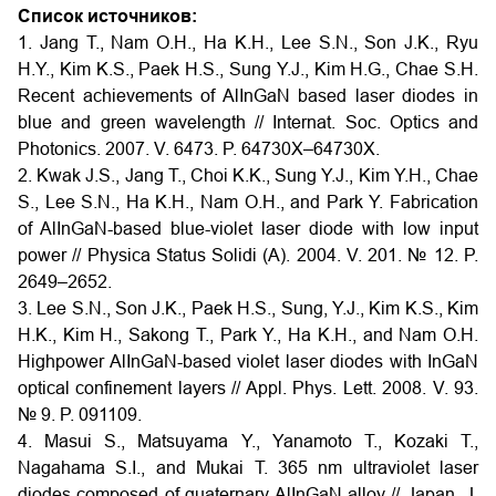
Список источников:
1. Jang T., Nam O.H., Ha K.H., Lee S.N., Son J.K., Ryu
H.Y., Kim K.S., Paek H.S., Sung Y.J., Kim H.G., Chae S.H.
Recent achievements of AlInGaN based laser diodes in
blue and green wavelength // Internat. Soc. Optics and
Photonics. 2007. V. 6473. P. 64730X–64730X.
2. Kwak J.S., Jang T., Choi K.K., Sung Y.J., Kim Y.H., Chae
S., Lee S.N., Ha K.H., Nam O.H., and Park Y. Fabrication
of AlInGaN-based blue-violet laser diode with low input
power // Physica Status Solidi (A). 2004. V. 201. № 12. P.
2649–2652.
3. Lee S.N., Son J.K., Paek H.S., Sung, Y.J., Kim K.S., Kim
H.K., Kim H., Sakong T., Park Y., Ha K.H., and Nam O.H.
Highpower AlInGaN-based violet laser diodes with InGaN
optical confinement layers // Appl. Phys. Lett. 2008. V. 93.
№ 9. P. 091109.
4. Masui S., Matsuyama Y., Yanamoto T., Kozaki T.,
Nagahama S.I., and Mukai T. 365 nm ultraviolet laser
diodes composed of quaternary AlInGaN alloy // Japan. J.