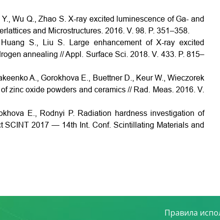
Hu Y., Wu Q., Zhao S. X-ray excited luminescence of Ga- and
rlattices and Microstructures. 2016. V. 98. P. 351–358.
, Huang S., Liu S. Large enhancement of X-ray excited
gen annealing // Appl. Surface Sci. 2018. V. 433. P. 815–
Makeenko A., Gorokhova E., Buettner D., Keur W., Wieczorek
es of zinc oxide powders and ceramics // Rad. Meas. 2016. V.
okhova E., Rodnyi P. Radiation hardness investigation of
 SCINT 2017 — 14th Int. Conf. Scintillating Materials and
Правила испо