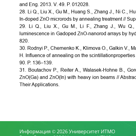
and Eng. 2013. V. 49. P. 012028.
28. Li Q., Liu X., Gu M., Huang S., Zhang J., Ni C., 
In-doped ZnO microrods by annealing treatment // Supe
29. Li Q., Liu X., Gu M., Li F., Zhang J., Wu Q.
luminescence in Gadoped ZnO-nanorod arrays by hydro
820.
30. Rodnyi P., Chernenko K., Klimova O., Galkin V., 
H. Influence of annealing on the scintillationproperti
90. P. 136–139.
31. Boutachov P., Reiter A., Walasek-Hohne B., Gor
ZnO(Ga) and ZnO(In) with heavy ion beams // Abstract
Their Applications.
Информация © 2026 Университет ИТМО