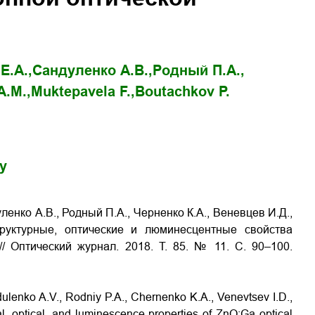
Е.А.,
Сандуленко А.В.,
Родный П.А.,
А.М.,
Muktepavela F.,
Boutachkov P.
gy
ленко А.В., Родный П.А., Черненко К.А., Веневцев И.Д.,
Структурные, оптические и люминесцентные свойства
// Оптический журнал. 2018. Т. 85. № 11. С. 90–100.
ulenko A.V., Rodniy P.A., Chernenko K.A., Venevtsev I.D.,
l, optical, and luminescence properties of ZnO:Ga optical