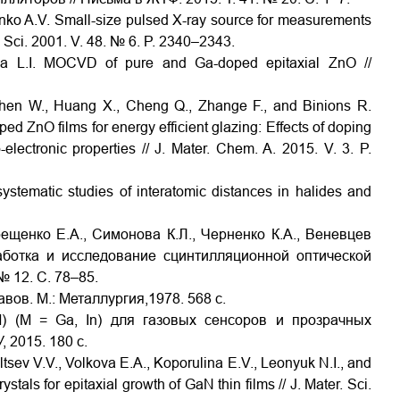
renko A.V. Small-size pulsed X-ray source for measurements
l. Sci. 2001. V. 48. № 6. P. 2340–2343.
va L.I. MOCVD of pure and Ga-doped epitaxial ZnO //
 Chen W., Huang X., Cheng Q., Zhange F., and Binions R.
d ZnO films for energy efficient glazing: Effects of doping
electronic properties // J. Mater. Chem. A. 2015. V. 3. P.
ystematic studies of interatomic distances in halides and
рещенко Е.А., Симонова К.Л., Черненко К.А., Веневцев
работка и исследование сцинтилляционной оптической
№ 12. С. 78–85.
вов. М.: Металлургия,1978. 568 с.
) (M = Ga, In) для газовых сенсоров и прозрачных
У, 2015. 180 с.
tsev V.V., Volkova E.A., Koporulina E.V., Leonyuk N.I., and
als for epitaxial growth of GaN thin films // J. Mater. Sci.