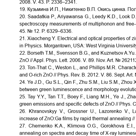
2008. V. 43. P. 2336–2341.
19. Кузьмина И.П., Никитенко В.П. Окись цинка. Пол
20. Saadatkia P., Ariyawansa G., Leedy K.D., Look D.C
spectroscopy measurements of multiphonon and free-car
45. № 12. P. 6329–6336.
21. Xiaocheng Y. Electrical and optical properties of zin
in Physics. Morgantown, USA: West Virginia University
22. Bоrseth T.M., Svensson B.G., and Kuznetsov A.Yu. I
ZnO // Appl. Phys. Lett. 2006. V. 89. Nov. Art. № 26211
23. Ton-That C., Weston L., and Phillips M.R. Characte
and O-rich ZnO // Phys. Rev. B. 2012. V. 86. Sept. Art
24. Ye J.D., Gu S.L., Qin F., Zhu S.M., Liu S.M., Zhou 
between green luminescence and morphology evolution 
25. Tay Y.Y., Tan T.T., Boey F., Liang M.H., Ye J., Zha
green emissions and specific defects of ZnO // Phys.
26. Khranovskyy V., Grossner U., Lazorenko V., L
increase of ZnO:Ga films by rapid thermal annealing // 
27. Chernenko K.A., Klimova O.G., Gorokhova E.I.,
annealing on spectra and decay time of X-ray luminesc