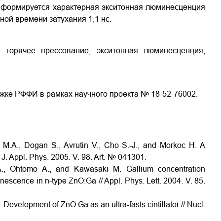
 формируется характерная экситонная люминесценция
ной времени затухания 1,1 нс.
 горячее прессование, экситонная люминесценция,
ке РФФИ в рамках научного проекта № 18-52-76002.
ov M.A., Dogan S., Avrutin V., Cho S.-J., and Morkoc H. A
J. Appl. Phys. 2005. V. 98. Art. № 041301.
., Ohtomo A., and Kawasaki M. Gallium concentration
scence in n-type ZnO:Ga // Appl. Phys. Lett. 2004. V. 85.
evelopment of ZnO:Ga as an ultra-fasts cintillator // Nucl.