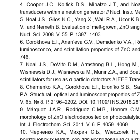
4. Cooper J.C., Koltick D.S., Mihalzo J.T., and Ne
transducers within a neutron generator // Nucl. Instr. M
5. Neal J.S., Giles N.C., Yang X., Wall R.A., Ucer K.B
V., and Nemeth B. Evaluation of melt-grown, ZnO single
Nucl. Sci. 2008. V. 55. P. 1397–1403.
6. Gorokhova E.I., Anan’eva G.V., Demidenko V.A., Ro
luminescence, and scintillation properties of ZnO an
746.
7. Neal J.S., DeVito D.M., Armstrong B.L., Hong M.,
Wisniewski D.J., Wisniewska M., Munir Z.A., and Boatn
scintillators for use as α-particle detectors // IEEE Tra
8. Chernenko K.A., Gorokhova E.I., Eron’ko S.B., S
P.A. Structural, optical and luminescent properties of
V. 65. № 8. Р. 2196–2202. DOI: 10.1109/TNS.2018.2
9. Márquez J.A.R., Rodríguez C.M.B., Herrera C.M.
morphology of ZnO electrodeposited on photocatalytic o
Int. J. Electrochem. Sci. 2011. V. 6. P. 4059–4069.
10. Черненко К.А., Михрин С.Б., Wieczorek H.
рентгеновских импульсов для исследования сцинтил