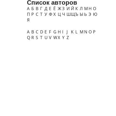
Список авторов
А
Б
В
Г
Д
Е
Ё
Ж
З
И
Й
К
Л
М
Н
О
П
Р
С
Т
У
Ф
Х
Ц
Ч
Ш
Щ
Ъ
Ы
Ь
Э
Ю
Я
A
B
C
D
E
F
G
H
I
J
K
L
M
N
O
P
Q
R
S
T
U
V
W
X
Y
Z