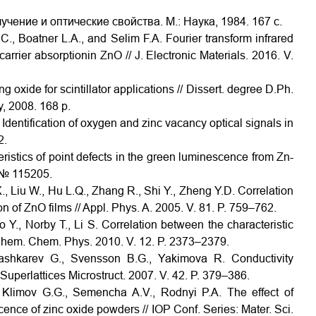
учение и оптические свойства. М.: Наука, 1984. 167 с.
., Boatner L.A., and Selim F.A. Fourier transform infrared
rier absorptionin ZnO // J. Electronic Materials. 2016. V.
g oxide for scintillator applications // Dissert. degree D.Ph.
, 2008. 168 p.
dentification of oxygen and zinc vacancy optical signals in
2.
ristics of point defects in the green luminescence from Zn-
. № 115205.
X., Liu W., Hu L.Q., Zhang R., Shi Y., Zheng Y.D. Correlation
of ZnO films // Appl. Phys. A. 2005. V. 81. P. 759–762.
o Y., Norby T., Li S. Correlation between the characteristic
 Chem. Chem. Phys. 2010. V. 12. P. 2373–2379.
ashkarev G., Svensson B.G., Yakimova R. Conductivity
Superlattices Microstruct. 2007. V. 42. P. 379–386.
 Klimov G.G., Semencha A.V., Rodnyi P.A. The effect of
ence of zinc oxide powders // IOP Conf. Series: Mater. Sci.