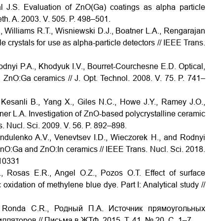
al J.S. Evaluation of ZnO(Ga) coatings as alpha particle
eth. A. 2003. V. 505. P. 498–501.
., Williams R.T., Wisniewski D.J., Boatner L.A., Rengarajan
 crystals for use as alpha-particle detectors // IEEE Trans.
dnyi P.A., Khodyuk I.V., Bourret-Courchesne E.D. Optical,
d ZnO:Ga ceramics // J. Opt. Technol. 2008. V. 75. P. 741–
 Kesanli B., Yang X., Giles N.C., Howe J.Y., Ramey J.O.,
er L.A. Investigation of ZnO-based polycrystalline ceramic
ns. Nucl. Sci. 2009. V. 56. P. 892–898.
andulenko A.V., Venevtsev I.D., Wieczorek H., and Rodnyi
 ZnO:Ga and ZnO:In ceramics // IEEE Trans. Nucl. Sci. 2018.
810331
, Rosas E.R., Angel O.Z., Pozos O.T. Effect of surface
xidation of methylene blue dye. Part I: Analytical study //
, Ronda C.R., Родный П.А. Источник прямоугольных
ляторов // Письма в ЖТФ. 2015. Т. 41. № 20. С. 1–7.