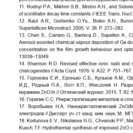
11. Rodnyi P.A., Mikhrin S.B., Mishin A.N., and Sido
of scintillator decay time constants // IEEE Trans. Nuc
12. Kaul A.R., Gorbenko O.Yu., Botev A.N., Buro
Superlattices Microstruct. 2005. V. 38. P. 272–282.
13. Chen S., Carraro G., Barreca D., Sapelkin A.,
Aerosol assisted chemical vapour deposition of Ga dope
concentration on the film growth behaviour and opto-
13039–13049.
14. Shannon R.D. Revised effective ionic radii and s
chalcogenides // Acta Cryst. 1976. V. A32. P. 751–767.
15. Горохова Е.И., Еронько С.Б., Кульков А.М., О
И.Д., Родный П.А., Лотт К.П., Wieczorek H. Раз
керамики ZnO:In // Оптический журнал. 2015. Т. 82. 
16. Горелик С.С. Рекристаллизация металлов и спла
17. Воробьева Н.А. Нанокристаллический ZnO(M
электродов // Диссерт. уч. ст. канд. хим. наук. М.: МГ
18. Kortunova E.V., Nikolaeva N.G., Chvanski P.P., Mal
Kuech T.F. Hydrothermal synthesis of improved ZnO cryst