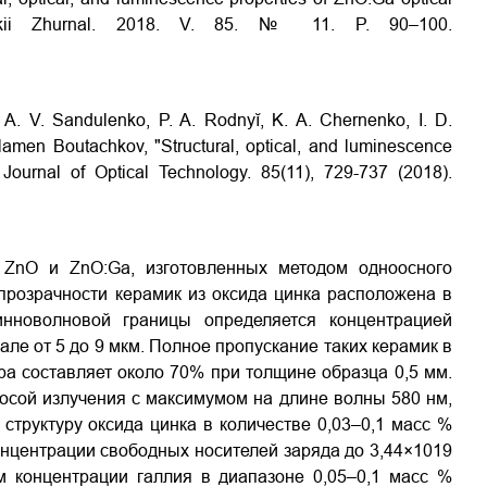
eskii Zhurnal. 2018. V. 85. № 11. P. 90–100.
 A. V. Sandulenko, P. A. Rodnyĭ, K. A. Chernenko, I. D.
lamen Boutachkov, "Structural, optical, and luminescence
" Journal of Optical Technology. 85(11), 729-737 (2018).
 ZnO и ZnO:Ga, изготовленных методом одноосного
прозрачности керамик из оксида цинка расположена в
нноволновой границы определяется концентрацией
ле от 5 до 9 мкм. Полное пропускание таких керамик в
а составляет около 70% при толщине образца 0,5 мм.
сой излучения с максимумом на длине волны 580 нм,
труктуру оксида цинка в количестве 0,03–0,1 масс %
онцентрации свободных носителей заряда до 3,44×1019
м концентрации галлия в диапазоне 0,05–0,1 масс %