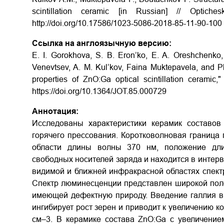
scintillation ceramic
[in Russian] // Optich
http://doi.org/10.17586/1023-5086-2018-85-11-90-100
Ссылка на англоязычную версию:
E. I. Gorokhova, S. B. Eron’ko, E. A. Oreshchenko,
Venevtsev, A. M. Kul’kov, Faina Muktepavela, and P
properties of ZnO:Ga optical scintillation ceramic,
https://doi.org/10.1364/JOT.85.000729
Аннотация:
Исследованы характеристики керамик составов
горячего прессования. Коротковолновая граница 
области длины волны 370 нм, положение дли
свободных носителей заряда и находится в интерва
видимой и ближней инфракрасной областях спектр
Спектр люминесценции представлен широкой поло
имеющей дефектную природу. Введение галлия в с
ингибирует рост зерен и приводит к увеличению к
см–3. В керамике состава ZnO:Ga с увеличение