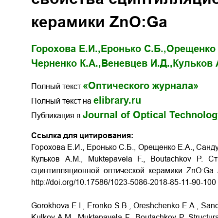
керамики ZnO:Ga
Горохова Е.И.,
Еронько С.Б.,
Орещенко 
Черненко К.А.,
Веневцев И.Д.,
Кульков 
«Оптического журнала»
Полный текст
elibrary.ru
Полный текст на
Journal of Optical Technolo
Публикация в
Ссылка для цитирования:
Горохова Е.И., Еронько С.Б., Орещенко Е.А., Санду
Кульков А.М., Muktepavela F., Boutachkov P. 
сцинтилляционной оптической керамики ZnO:Ga
http://doi.org/10.17586/1023-5086-2018-85-11-90-100
Gorokhova E.I., Eronko S.B., Oreshchenko E.A., Sand
Kulkov A.M., Muktepavela F., Boutachkov P. Structura