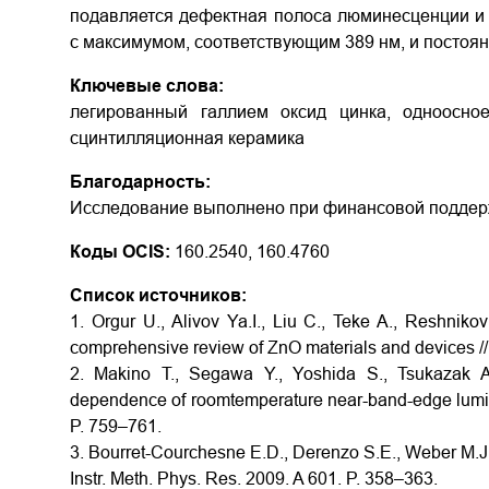
подавляется дефектная полоса люминесценции и
c максимумом, соответствующим 389 нм, и постоян
Ключевые слова:
легированный галлием оксид цинка, одноосное
сцинтилляционная керамика
Благодарность:
Исследование выполнено при финансовой поддерж
Коды OCIS:
160.2540, 160.4760
Список источников:
1. Orgur U., Alivov Ya.I., Liu C., Teke A., Reshnik
comprehensive review of ZnO materials and devices // 
2. Makino T., Segawa Y., Yoshida S., Tsukazak A
dependence of roomtemperature near-band-edge lumine
P. 759–761.
3. Bourret-Courchesne E.D., Derenzo S.E., Weber M.J. D
Instr. Meth. Phys. Res. 2009. A 601. P. 358–363.