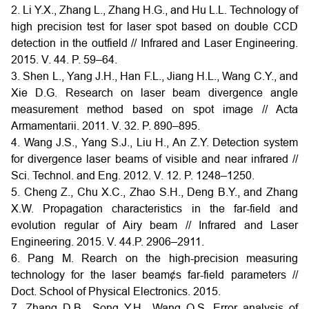
2. Li Y.X., Zhang L., Zhang H.G., and Hu L.L. Technology of
high precision test for laser spot based on double CCD
detection in the outfield // Infrared and Laser Engineering.
2015. V. 44. P. 59–64.
3. Shen L., Yang J.H., Han F.L., Jiang H.L., Wang C.Y., and
Xie D.G. Research on laser beam divergence angle
measurement method based on spot image // Acta
Armamentarii. 2011. V. 32. P. 890–895.
4. Wang J.S., Yang S.J., Liu H., An Z.Y. Detection system
for divergence laser beams of visible and near infrared //
Sci. Technol. and Eng. 2012. V. 12. P. 1248–1250.
5. Cheng Z., Chu X.C., Zhao S.H., Deng B.Y., and Zhang
X.W. Propagation characteristics in the far-field and
evolution regular of Airy beam // Infrared and Laser
Engineering. 2015. V. 44.P. 2906–2911.
6. Pang M. Rearch on the high-precision measuring
technology for the laser beam¢s far-field parameters //
Doct. School of Physical Electronics. 2015.
7. Zhang D.B., Song Y.H., Wang Q.S. Error analysis of