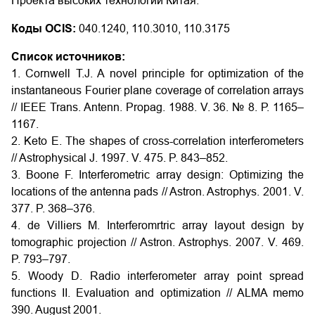
Проекта высоких технологий Китая.
Коды OCIS:
040.1240, 110.3010, 110.3175
Список источников:
1. Cornwell T.J. A novel principle for optimization of the
instantaneous Fourier plane coverage of correlation arrays
// IEEE Trans. Antenn. Propag. 1988. V. 36. № 8. Р. 1165–
1167.
2. Keto E. The shapes of cross-correlation interferometers
// Astrophysical J. 1997. V. 475. P. 843–852.
3. Boone F. Interferometric array design: Optimizing the
locations of the antenna pads // Astron. Astrophys. 2001. V.
377. P. 368–376.
4. de Villiers M. Interferomrtric array layout design by
tomographic projection // Astron. Astrophys. 2007. V. 469.
P. 793–797.
5. Woody D. Radio interferometer array point spread
functions II. Evaluation and optimization // ALMA memo
390. August 2001.