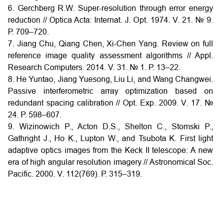
6. Gerchberg R.W. Super-resolution through error energy
reduction // Optica Acta: Internat. J. Opt. 1974. V. 21. № 9.
Р. 709–720.
7. Jiang Chu, Qiang Chen, Xi-Chen Yang. Review on full
reference image quality assessment algorithms // Appl.
Research Computers. 2014. V. 31. № 1. Р. 13–22.
8. He Yuntao, Jiang Yuesong, Liu Li, and Wang Changwei.
Passive interferometric array optimization based on
redundant spacing calibration // Opt. Exp. 2009. V. 17. №
24. Р. 598–607.
9. Wizinowich P., Acton D.S., Shelton C., Stomski P.,
Gathright J., Ho K., Lupton W., and Tsubota K. First light
adaptive optics images from the Keck II telescope: A new
era of high angular resolution imagery // Astronomical Soc.
Pacific. 2000. V. 112(769). Р. 315–319.