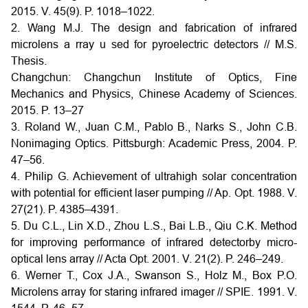
2015. V. 45(9). P. 1018–1022.
2. Wang M.J. The design and fabrication of infrared
microlens a rray u sed for pyroelectric detectors // M.S.
Thesis.
Changchun: Changchun Institute of Optics, Fine
Mechanics and Physics, Chinese Academy of Sciences.
2015. P. 13–27
3. Roland W., Juan C.M., Pablo B., Narks S., John C.B.
Nonimaging Optics. Pittsburgh: Academic Press, 2004. P.
47–56.
4. Philip G. Achievement of ultrahigh solar concentration
with potential for efficient laser pumping // Ap. Opt. 1988. V.
27(21). P. 4385–4391.
5. Du C.L., Lin X.D., Zhou L.S., Bai L.B., Qiu C.K. Method
for improving performance of infrared detectorby micro-
optical lens array // Acta Opt. 2001. V. 21(2). P. 246–249.
6. Werner T., Cox J.A., Swanson S., Holz M., Box P.O.
Microlens array for staring infrared imager // SPIE. 1991. V.