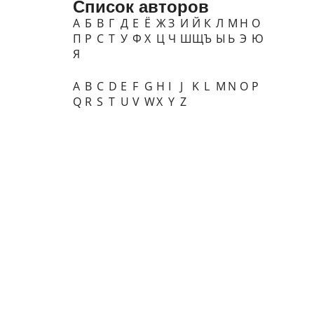
Список авторов
А
Б
В
Г
Д
Е
Ё
Ж
З
И
Й
К
Л
М
Н
О
П
Р
С
Т
У
Ф
Х
Ц
Ч
Ш
Щ
Ъ
Ы
Ь
Э
Ю
Я
A
B
C
D
E
F
G
H
I
J
K
L
M
N
O
P
Q
R
S
T
U
V
W
X
Y
Z