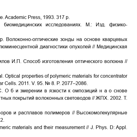
ine. Academic Press, 1993. 317 p.
 биомедицинских исследованиях. М.: Изд. физико-
др. Волоконно-оптические зонды на основе кварцевых
юминесцентной диагностики опухолей // Медицинская
илов И.П. Способ изготовления оптического волокна //
. Optical properties of polymeric materials for concentrator
ar Cells. 2011. V. 95. № 8. P. 2077–2086.
С. О б и змерении в язкости к омпозиций н а о снове
ных покрытий волоконных световодов // ЖПХ. 2002. Т.
творов и расплавов полимеров // Высокомолекулярные
2.
meric materials and their measurement // J. Phys. D: Appl.