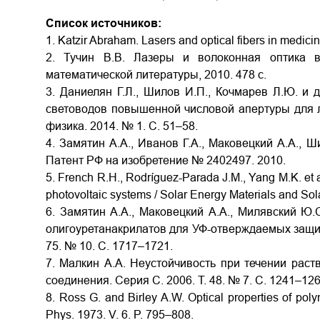
Список источников:
1. Katzir Abraham. Lasers and optical fibers in medic
2. Тучин В.В. Лазеры и волоконная оптика в
математической литературы, 2010. 478 с.
3. Даниелян Г.Л., Шилов И.П., Кочмарев Л.Ю. и 
световодов повышенной числовой апертуры для л
физика. 2014. № 1. С. 51–58.
4. Замятин А.А., Иванов Г.А., Маковецкий А.А., Ш
Патент РФ на изобретение № 2402497. 2010.
5. French R.H., Rodríguez-Parada J.M., Yang M.K. et al
photovoltaic systems / Solar Energy Materials and Sol
6. Замятин А.А., Маковецкий А.А., Милявский Ю.
олигоуретанакрилатов для УФ-отверждаемых защит
75. № 10. С. 1717–1721.
7. Малкин А.А. Неустойчивость при течении рас
соединения. Серия С. 2006. Т. 48. № 7. С. 1241–126
8. Ross G. and Birley A.W. Optical properties of poly
Phys. 1973. V. 6. P. 795–808.