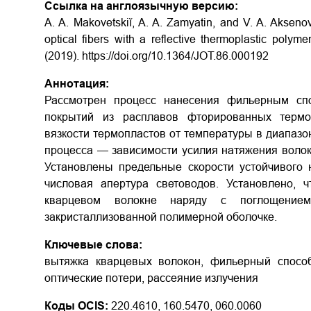
Ссылка на англоязычную версию:
A. A. Makovetskiĭ, A. A. Zamyatin, and V. A. Aksenov
optical fibers with a reflective thermoplastic polym
(2019). https://doi.org/10.1364/JOT.86.000192
Аннотация:
Рассмотрен процесс нанесения фильерным сп
покрытий из расплавов фторированных термо
вязкости термопластов от температуры в диапаз
процесса — зависимости усилия натяжения волокн
Установлены предельные скорости устойчивого 
числовая апертура световодов. Установлено, 
кварцевом волокне наряду с поглощением
закристаллизованной полимерной оболочке.
Ключевые слова:
вытяжка кварцевых волокон, фильерный способ
оптические потери, рассеяние излучения
Коды OCIS:
220.4610, 160.5470, 060.0060