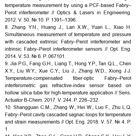
temperature measurement by using a PCF-based Fabry–
Perot interferometer // Optics & Lasers in Engineering.
2012. V. 50. № 10. P. 1391–1396.
8. Zhang Y.N., Huang J., Lan X.W., Yuan L., Xiao H.
Simultaneous measurement of temperature and pressure
with cascaded extrinsic Fabry–Perot interferometer and
intrinsic Fabry–Perot interferometer sensors // Opt. Eng.
2014. V. 53. № 6. P. 067101.
9. Jia P.G., Fang G.H., Liang T., Hong Y.P., Tan Q.L., Chen
X.Y., Liu W.Y., Xue C.Y., Liu J., Zhang W.D., Xiong J.J.
Temperature-compensated fiber-optic Fabry–Perot
interferometric gas refractive-index sensor based on
hollow silica tube for high-temperature application // Sens.
Actuator B-Chem. 2017. V. 244. P. 226–232.
10. Shangguan C.M., Zhang W., Hei W., Luo F., Zhu L.Q.
Fabry–Perot cavity cascaded sagnac loops for temperature
and strain measurements // Opt. Eng. 2018. V. 57. № 4. P.
1.