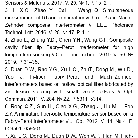
Sensors & Materials. 2017. V. 29. № 1. P. 15–21.
3. Li X.G., Zhao Y., Cai L., Wang Q. Simultaneous
measurement of RI and temperature with a FP and Mach–
Zehnder composite interferometer // IEEE Photonics
Technol. Lett. 2016. V. 28. № 17. P. 1–1.
4. Zhao L., Zhang Y.D., Chen Y.H., Wang G.F. Composite
cavity fiber tip Fabry–Perot interferometer for high
temperature sensing // Opt. Fiber Technol. 2019. V. 50. №
2019. P. 31–35.
5. Duan D.W., Rao Y.G., Xu L.C., ZhuT., Deng M., Wu D.,
Yao J. In-fiber Fabry–Perot and Mach–Zehnder
interferometers based on hollow optical fiber fabricated by
arc fusion splicing with small lateral offsets // Opt.
Commun. 2011. V. 284. № 22. P. 5311–5314.
6. Rong Q.Z., Sun H., Qiao X.G., Zhang J., Hu M.L., Fen
Z.Y. A miniature fiber-optic temperature sensor based on a
Fabry–Perot interferometer // J. Opt. 2012. V. 14. № 4. P.
059501–059501.
7. Xu L.C., Deng M., Duan D.W., Wen W.P., Han M. High-