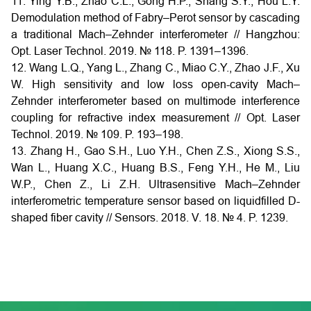
11. Ying Y.B., Zhao C.L., Gong H.P., Shang S.Y., Hou L.Y.
Demodulation method of Fabry–Perot sensor by cascading
a traditional Mach–Zehnder interferometer // Hangzhou:
Opt. Laser Technol. 2019. № 118. P. 1391–1396.
12. Wang L.Q., Yang L., Zhang C., Miao C.Y., Zhao J.F., Xu
W. High sensitivity and low loss open-cavity Mach–
Zehnder interferometer based on multimode interference
coupling for refractive index measurement // Opt. Laser
Technol. 2019. № 109. P. 193–198.
13. Zhang H., Gao S.H., Luo Y.H., Chen Z.S., Xiong S.S.,
Wan L., Huang X.C., Huang B.S., Feng Y.H., He M., Liu
W.P., Chen Z., Li Z.H. Ultrasensitive Mach–Zehnder
interferometric temperature sensor based on liquidfilled D-
shaped fiber cavity // Sensors. 2018. V. 18. № 4. P. 1239.