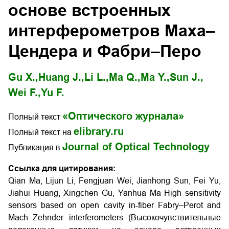
основе встроенных
интерферометров Маха–
Цендера и Фабри–Перо
Gu X.,
Huang J.,
Li L.,
Ma Q.,
Ma Y.,
Sun J.,
Wei F.,
Yu F.
«Оптического журнала»
Полный текст
elibrary.ru
Полный текст на
Journal of Optical Technology
Публикация в
Ссылка для цитирования:
Qian Ma, Lijun Li, Fengjuan Wei, Jianhong Sun, Fei Yu,
Jiahui Huang, Xingchen Gu, Yanhua Ma High sensitivity
sensors based on open cavity in-fiber Fabry–Perot and
Mach–Zehnder interferometers (Высокочувствительные