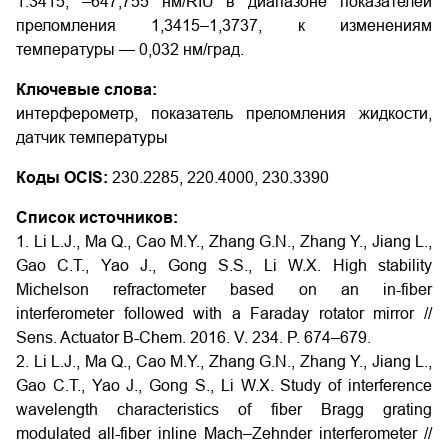
1.3415, –647,755 нм/RIU в диапазоне показателей
преломления 1,3415–1,3737, к изменениям
температуры — 0,032 нм/град.
Ключевые слова:
интерферометр, показатель преломления жидкости,
датчик температуры
Коды OCIS:
230.2285, 220.4000, 230.3390
Список источников:
1. Li L.J., Ma Q., Cao M.Y., Zhang G.N., Zhang Y., Jiang L.,
Gao C.T., Yao J., Gong S.S., Li W.X. High stability
Michelson refractometer based on an in-fiber
interferometer followed with a Faraday rotator mirror //
Sens. Actuator B-Chem. 2016. V. 234. P. 674–679.
2. Li L.J., Ma Q., Cao M.Y., Zhang G.N., Zhang Y., Jiang L.,
Gao C.T., Yao J., Gong S., Li W.X. Study of interference
wavelength characteristics of fiber Bragg grating
modulated all-fiber inline Mach–Zehnder interferometer //