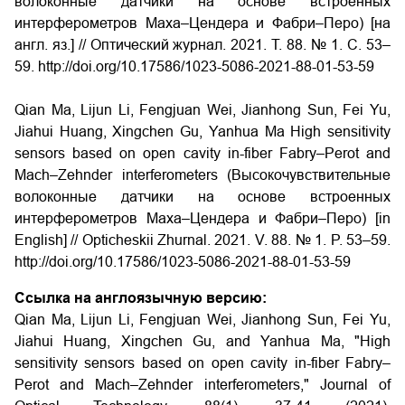
волоконные датчики на основе встроенных
интерферометров Маха–Цендера и Фабри–Перо) [на
англ. яз.] // Оптический журнал. 2021. Т. 88. № 1. С. 53–
59. http://doi.org/10.17586/1023-5086-2021-88-01-53-59
Qian Ma, Lijun Li, Fengjuan Wei, Jianhong Sun, Fei Yu,
Jiahui Huang, Xingchen Gu, Yanhua Ma High sensitivity
sensors based on open cavity in-fiber Fabry–Perot and
Mach–Zehnder interferometers (Высокочувствительные
волоконные датчики на основе встроенных
интерферометров Маха–Цендера и Фабри–Перо) [in
English] // Opticheskii Zhurnal. 2021. V. 88. № 1. P. 53–59.
http://doi.org/10.17586/1023-5086-2021-88-01-53-59
Ссылка на англоязычную версию:
Qian Ma, Lijun Li, Fengjuan Wei, Jianhong Sun, Fei Yu,
Jiahui Huang, Xingchen Gu, and Yanhua Ma, "High
sensitivity sensors based on open cavity in-fiber Fabry–
Perot and Mach–Zehnder interferometers," Journal of