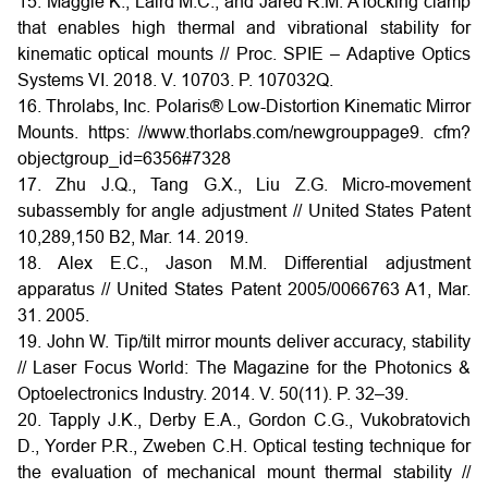
15. Maggie K., Laird M.C., and Jared R.M. A locking clamp
that enables high thermal and vibrational stability for
kinematic optical mounts // Proc. SPIE – Adaptive Optics
Systems VI. 2018. V. 10703. P. 107032Q.
16. Throlabs, Inc. Polaris® Low-Distortion Kinematic Mirror
Mounts. https: //www.thorlabs.com/newgrouppage9. cfm?
objectgroup_id=6356#7328
17. Zhu J.Q., Tang G.X., Liu Z.G. Micro-movement
subassembly for angle adjustment // United States Patent
10,289,150 B2, Mar. 14. 2019.
18. Alex E.C., Jason M.M. Differential adjustment
apparatus // United States Patent 2005/0066763 A1, Mar.
31. 2005.
19. John W. Tip/tilt mirror mounts deliver accuracy, stability
// Laser Focus World: The Magazine for the Photonics &
Optoelectronics Industry. 2014. V. 50(11). P. 32–39.
20. Tapply J.K., Derby E.A., Gordon C.G., Vukobratovich
D., Yorder P.R., Zweben C.H. Optical testing technique for
the evaluation of mechanical mount thermal stability //