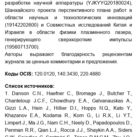
разработке научной аппаратуры (YJKYYQ20180024),
Шанхайского проекта перспективного плана работ в
области научных и технологических инноваций
(19142202600) и Совместных исследований Китая и
Израиля в области физики плазменного лазера,
генерирующего сверхкороткие импульсы
(19560713700).
Авторы выражают благодарность рецензентам
журнала за ценные комментарии и предложения.
Коды OCIS:
120.0120, 140.3430, 220.4880
Список источников:
1. Danson C.N., Haefner C., Bromage J., Butcher T.,
Chanteloup J.C.F., Chowdhury E.A., Galvanauskas A.,
Gizzi L.A., Hein J., Hillier D.I., Hopps N.Q., Kato Y.,
Khazanov E.A., Kodama R., Korn G., Li R.X., Li Y.T.,
Limpert J., Ma J.G., Nam C.H., Neely D., Papadopoulos D.,
Penman R.R., Qian L.J., Rocca J.J., Shaykin A.A., Siders