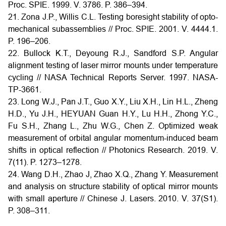
Proc. SPIE. 1999. V. 3786. P. 386–394.
21. Zona J.P., Willis C.L. Testing boresight stability of opto-
mechanical subassemblies // Proc. SPIE. 2001. V. 4444.1.
P. 196–206.
22. Bullock K.T., Deyoung R.J., Sandford S.P. Angular
alignment testing of laser mirror mounts under temperature
cycling // NASA Technical Reports Server. 1997. NASA-
TP-3661.
23. Long W.J., Pan J.T., Guo X.Y., Liu X.H., Lin H.L., Zheng
H.D., Yu J.H., HEYUAN Guan H.Y., Lu H.H., Zhong Y.C.,
Fu S.H., Zhang L., Zhu W.G., Chen Z. Optimized weak
measurement of orbital angular momentum-induced beam
shifts in optical reflection // Photonics Research. 2019. V.
7(11). P. 1273–1278.
24. Wang D.H., Zhao J, Zhao X.Q., Zhang Y. Measurement
and analysis on structure stability of optical mirror mounts
with small aperture // Chinese J. Lasers. 2010. V. 37(S1).
P. 308–311.