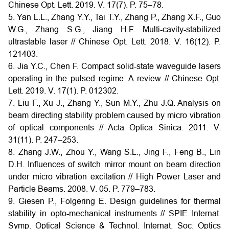
Chinese Opt. Lett. 2019. V. 17(7). P. 75–78.
5. Yan L.L., Zhang Y.Y., Tai T.Y., Zhang P., Zhang X.F., Guo
W.G., Zhang S.G., Jiang H.F. Multi-cavity-stabilized
ultrastable laser // Chinese Opt. Lett. 2018. V. 16(12). P.
121403.
6. Jia Y.C., Chen F. Compact solid-state waveguide lasers
operating in the pulsed regime: A review // Chinese Opt.
Lett. 2019. V. 17(1). P. 012302.
7. Liu F., Xu J., Zhang Y., Sun M.Y., Zhu J.Q. Analysis on
beam directing stability problem caused by micro vibration
of optical components // Acta Optica Sinica. 2011. V.
31(11). P. 247–253.
8. Zhang J.W., Zhou Y., Wang S.L., Jing F., Feng B., Lin
D.H. Influences of switch mirror mount on beam direction
under micro vibration excitation // High Power Laser and
Particle Beams. 2008. V. 05. P. 779–783.
9. Giesen P., Folgering E. Design guidelines for thermal
stability in opto-mechanical instruments // SPIE Internat.
Symp. Optical Science & Technol. Internat. Soc. Optics