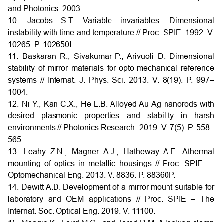
and Photonics. 2003.
10. Jacobs S.T. Variable invariables: Dimensional
instability with time and temperature // Proc. SPIE. 1992. V.
10265. P. 102650I.
11. Baskaran R., Sivakumar P., Arivuoli D. Dimensional
stability of mirror materials for opto-mechanical reference
systems // Internat. J. Phys. Sci. 2013. V. 8(19). P. 997–
1004.
12. Ni Y., Kan C.X., He L.B. Alloyed Au-Ag nanorods with
desired plasmonic properties and stability in harsh
environments // Photonics Research. 2019. V. 7(5). P. 558–
565.
13. Leahy Z.N., Magner A.J., Hatheway A.E. Athermal
mounting of optics in metallic housings // Proc. SPIE —
Optomechanical Eng. 2013. V. 8836. P. 88360P.
14. Dewitt A.D. Development of a mirror mount suitable for
laboratory and OEM applications // Proc. SPIE – The
Internat. Soc. Optical Eng. 2019. V. 11100.