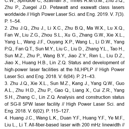
C.W., Spindloe C, Szatmári S., Trines R.M.G.M., Zhu J.Q.,
Zhu P., Zuegel J.D. Petawatt and exawatt class lasers
worldwide // High Power Laser Sci. and Eng. 2019. V. 7(3).
P. 1–54.
2. Zhu J.Q., Zhu J., Li X.C., Zhu B.Q., Ma W.X., Lu X.Q.,
Fan W., Liu Z.G., Zhou S.L., Xu G., Zhang G.W., Xie X.L.,
Yang L., Wang J.F., Ouyang X.P., Wang L., Li D.W., Yang
P.Q., Fan Q.T., Sun M.Y., Liu C., Liu D., Zhang Y.L., Tao H.,
Sun M.Z., Zhu P., Wang B.Y., Jiao Z.Y., Ren L., Liu D.Z.,
Jiao X., Huang H.B., Lin Z.Q. Status and development of
high-power laser facilities at the NLHPLP // High Power
Laser Sci. and Eng. 2018. V. 6(04). P. 21–43.
3. Zhu J.Q., Xie X.L., Sun M.Z., Kang J., Yang Q.W., Guo
A.L., Zhu H.D., Zhu P., Gao Q., Liang X., Cui Z.R., Yang
S.H., Zhang C., Lin Z.Q. Analysis and construction status
of SG-II 5PW laser facility // High Power Laser Sci. and
Eng. 2018. V. 6(02). P. 115–127.
4. Huang J.C., Wang L.K., Duan Y.F., Huang Y.F., Ye M.F.,
Liu L., Li T. All-fiber-based laser with 200 mHz linewidth //