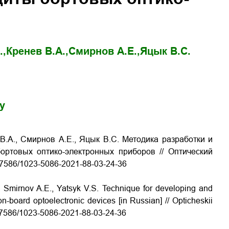
.,
Кренев В.А.,
Смирнов А.Е.,
Яцык В.С.
gy
 В.А., Смирнов А.Е., Яцык В.С. Методика разработки и
ртовых оптико-электронных приборов // Оптический
0.17586/1023-5086-2021-88-03-24-36
., Smirnov A.E., Yatsyk V.S. Technique for developing and
on-board optoelectronic devices [in Russian] // Opticheskii
10.17586/1023-5086-2021-88-03-24-36