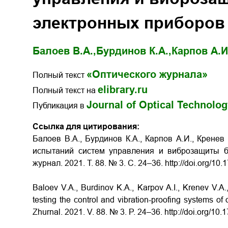
электронных приборов
Балоев В.А.,
Бурдинов К.А.,
Карпов А.И
«Оптического журнала»
Полный текст
elibrary.ru
Полный текст на
Journal of Optical Technolo
Публикация в
Ссылка для цитирования:
Балоев В.А., Бурдинов К.А., Карпов А.И., Кренев
испытаний систем управления и виброзащиты бо
журнал. 2021. Т. 88. № 3. С. 24–36. http://doi.org/1
Baloev V.A., Burdinov K.A., Karpov A.I., Krenev V.A
testing the control and vibration-proofing systems of 
Zhurnal. 2021. V. 88. № 3. P. 24–36. http://doi.org/