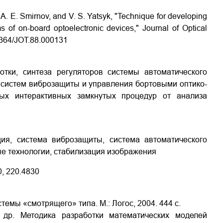
v, A. E. Smirnov, and V. S. Yatsyk, "Technique for developing
ms of on-board optoelectronic devices," Journal of Optical
.1364/JOT.88.000131
тки, синтеза регуляторов системы автоматического
 систем виброзащиты и управления бортовыми оптико-
ых интерактивных замкнутых процедур от анализа
ция, система виброзащиты, система автоматического
е технологии, стабилизация изображения
0, 220.4830
темы «смотрящего» типа. М.: Логос, 2004. 444 с.
 др. Методика разработки математических моделей