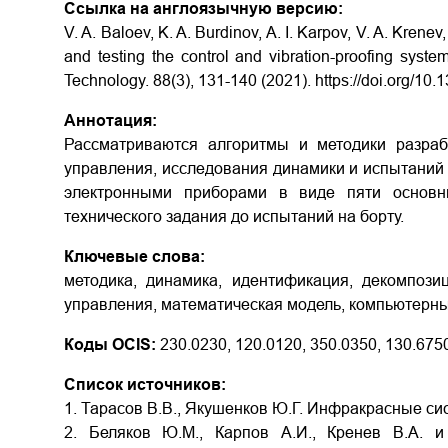
Ссылка на англоязычную версию:
V. A. Baloev, K. A. Burdinov, A. I. Karpov, V. A. Krene
and testing the control and vibration-proofing syste
Technology. 88(3), 131-140 (2021). https://doi.org/10
Аннотация:
Рассматриваются алгоритмы и методики разрабо
управления, исследования динамики и испытаний
электронными приборами в виде пяти основн
технического задания до испытаний на борту.
Ключевые слова:
методика, динамика, идентификация, декомпози
управления, математическая модель, компьютерны
Коды OCIS:
230.0230, 120.0120, 350.0350, 130.675
Список источников:
1. Тарасов В.В., Якушенков Ю.Г. Инфракрасные сис
2. Беляков Ю.М., Карпов А.И., Кренев В.А. и