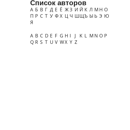
Список авторов
А
Б
В
Г
Д
Е
Ё
Ж
З
И
Й
К
Л
М
Н
О
П
Р
С
Т
У
Ф
Х
Ц
Ч
Ш
Щ
Ъ
Ы
Ь
Э
Ю
Я
A
B
C
D
E
F
G
H
I
J
K
L
M
N
O
P
Q
R
S
T
U
V
W
X
Y
Z