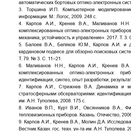
автоматических бортовых оптико-электронных систем
3. Торшина И.П. Компьютерное моделирование
информации. М.: Логос, 2009. 248 с.
4. Карпов А.И., Кренев В.А., Маливанов Н.Н
комплексированных оптико-электронных приборов 
механика, устойчивость и управление». 2017. Т. 3. С
5. Балоев В.А., Беляков Ю.М., Карпов А.И. и
кардановом подвесе для обзорно-поисковых систем
Т. 79. № 3. С. 11–21.
6. Маливанов Н.Н., Карпов А.И., Кренев В.А
комплексированных оптико-электронных пр
идентификация, синтез, опыт разработки, результа
7. Карпов А.И., Стрежнев В.А. Динамика и м
стратосферными обсерваториями: идентификация, 
им. А.Н. Туполева, 2008. 175 с.
8. Иванов В.П., Курт В.И., Овсянников В.А., 
тепловизионных приборов. Казань: Отечество, 2006
9. Карпов А.И., Кренев В.А., Молин Д.А. Исследов
Вестник Казан. гос. техн. ун-та им. А.Н. Туполева. 