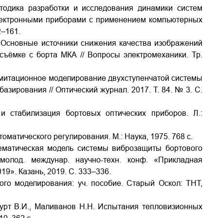
етодика разработки и исследования динамики систем
лектронными приборами с применением компьютерных
2–161.
р. Основные источники снижения качества изображений
съёмке с борта МКА // Вопросы электромеханики. Тр.
. Имитационное моделирование двухступенчатой системы
зирования // Оптический журнал. 2017. Т. 84. № 3. С.
и стабилизация бортовых оптических приборов. Л.:
томатического регулирования. М.: Наука, 1975. 768 с.
тематическая модель системы виброзащиты бортового
молод. междунар. научно-техн. конф. «Прикладная
9». Казань, 2019. С. 333–336.
ого моделирования: уч. пособие. Старый Оскол: ТНТ,
 Курт В.И., Маливанов Н.Н. Испытания тепловизионных