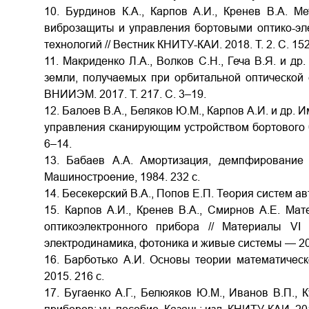
10. Бурдинов К.А., Карпов А.И., Кренев В.А. М
виброзащиты и управления бортовыми оптико-э
технологий // Вестник КНИТУ-КАИ. 2018. Т. 2. С. 15
11. Макриденко Л.А., Волков С.Н., Геча В.Я. и д
земли, получаемых при орбитальной оптической 
ВНИИЭМ. 2017. Т. 217. С. 3–19.
12. Балоев В.А., Беляков Ю.М., Карпов А.И. и др
управления сканирующим устройством бортового ба
6–14.
13. Бабаев А.А. Амортизация, демпфирование 
Машиностроение, 1984. 232 с.
14. Бесекерский В.А., Попов Е.П. Теория систем ав
15. Карпов А.И., Кренев В.А., Смирнов А.Е. Ма
оптикоэлектронного прибора // Материалы VI 
электродинамика, фотоника и живые системы — 201
16. Барботько А.И. Основы теории математическ
2015. 216 с.
17. Бугаенко А.Г., Белюяков Ю.М., Иванов В.П.,