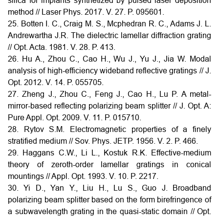
silica for implants synthetized by pulsed laser deposition
method // Laser Phys. 2017. V. 27. P. 095601.
25. Botten I. C., Craig M. S., Mcphedran R. C., Adams J. L.
Andrewartha J.R. The dielectric lamellar diffraction grating
// Opt. Acta. 1981. V. 28. P. 413.
26. Hu A., Zhou C., Cao H., Wu J., Yu J., Jia W. Modal
analysis of high-efficiency wideband reflective gratings // J.
Opt. 2012. V. 14. P. 055705.
27. Zheng J., Zhou C., Feng J., Cao H., Lu P. A metal-
mirror-based reflecting polarizing beam splitter // J. Opt. A:
Pure Appl. Opt. 2009. V. 11. P. 015710.
28. Rytov S.M. Electromagnetic properties of a finely
stratified medium // Sov. Phys. JETP. 1956. V. 2. P. 466.
29. Haggans C.W., Li L., Kostuk R.K. Effective-medium
theory of zeroth-order lamellar gratings in conical
mountings // Appl. Opt. 1993. V. 10. P. 2217.
30. Yi D., Yan Y., Liu H., Lu S., Guo J. Broadband
polarizing beam splitter based on the form birefringence of
a subwavelength grating in the quasi-static domain // Opt.