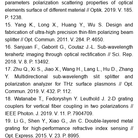
parameters polarization scattering properties of optical
elements surface of different material // Optik. 2019. V. 185.
P. 1238.
15. Yang K., Long X., Huang Y., Wu S. Design and
fabrication of ultra-high precision thin-film polarizing beam
splitter // Opt. Commun. 2011. V. 284. P. 4650.
16. Sanjuan F., Gaborit G., Coutaz J.-L. Sub-wavelength
terahertz imaging through optical rectification // Sci. Rep.
2018. V. 8. P. 13492.
17. Zhu Q., Xi S., Jiao X., Wang H., Lang L., Hu D., Zhang
Y. Multidirectional sub-wavelength slit splitter and
polarization analyzer for THz surface plasmons // Opt.
Commun. 2019. V. 432. P. 112.
18. Watanabe T., Fedoryshyn Y. Leuthold J. 2-D grating
couplers for vertical fiber coupling in two polarizations //
IEEE Photon. J. 2019. V. 11. P. 7904709.
19. Li G., Shen Y., Xiao G., Jin C. Double-layered metal
grating for high-performance refractive index sensing //
Opt. Express. 2015. V. 23. P. 8995.