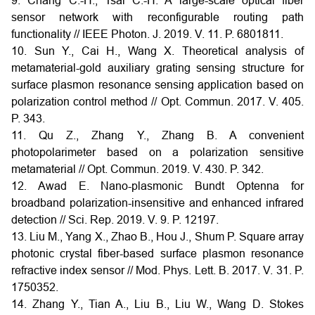
9. Chang C.-H., Tsai C.-H. A large-scale optical fiber
sensor network with reconfigurable routing path
functionality // IEEE Photon. J. 2019. V. 11. P. 6801811.
10. Sun Y., Cai H., Wang X. Theoretical analysis of
metamaterial-gold auxiliary grating sensing structure for
surface plasmon resonance sensing application based on
polarization control method // Opt. Commun. 2017. V. 405.
P. 343.
11. Qu Z., Zhang Y., Zhang B. A convenient
photopolarimeter based on a polarization sensitive
metamaterial // Opt. Commun. 2019. V. 430. P. 342.
12. Awad E. Nano-plasmonic Bundt Optenna for
broadband polarization-insensitive and enhanced infrared
detection // Sci. Rep. 2019. V. 9. P. 12197.
13. Liu M., Yang X., Zhao B., Hou J., Shum P. Square array
photonic crystal fiber-based surface plasmon resonance
refractive index sensor // Mod. Phys. Lett. B. 2017. V. 31. P.
1750352.
14. Zhang Y., Tian A., Liu B., Liu W., Wang D. Stokes