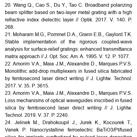
20. Wang Q., Cao S., Du Y., Tao C. Broadband polarizing
beam splitter based on two-layer metal grating with a high
refractive index dielectric layer // Optik. 2017. V. 140. P.
268.
21. Moharam M.G., Pommet D.A., Grann E.B., Gaylord T.K.
Stable implementation of the rigorous coupled-wave
analysis for surface-relief gratings: enhanced transmittance
matrix approach // J. Opt. Soc. Am. A. 1995. V. 12. P. 1077.
22. Amorim V.A., Maia J.M., Alexandre D., Marques P.V.S.
Monolithic add-drop multiplexers in fused silica fabricated
by femtosecond laser direct writing // J. Lightw. Technol.
2017. V. 35. P. 3615.
23. Amorim V.A., Maia J.M., Alexandre D., Marques P.V.S.
Loss mechanisms of optical waveguides inscribed in fused
silica by femtosecond laser direct writing // J. Lightw.
Technol. 2019. V. 37. P. 2240.
24. Jelinek M., Drahokoupil J., Jurek K., Kocourek T.,
Vanek P. Nanocrystalline ferroelectric BaTiO3/Pt/fused