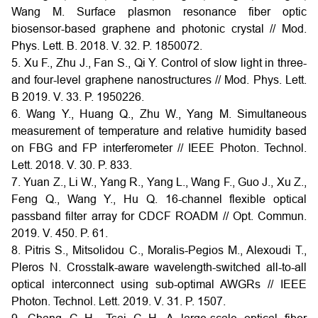
Wang M. Surface plasmon resonance fiber optic
biosensor-based graphene and photonic crystal // Mod.
Phys. Lett. B. 2018. V. 32. P. 1850072.
5. Xu F., Zhu J., Fan S., Qi Y. Control of slow light in three-
and four-level graphene nanostructures // Mod. Phys. Lett.
B 2019. V. 33. P. 1950226.
6. Wang Y., Huang Q., Zhu W., Yang M. Simultaneous
measurement of temperature and relative humidity based
on FBG and FP interferometer // IEEE Photon. Technol.
Lett. 2018. V. 30. P. 833.
7. Yuan Z., Li W., Yang R., Yang L., Wang F., Guo J., Xu Z.,
Feng Q., Wang Y., Hu Q. 16-channel flexible optical
passband filter array for CDCF ROADM // Opt. Commun.
2019. V. 450. P. 61.
8. Pitris S., Mitsolidou C., Moralis-Pegios M., Alexoudi T.,
Pleros N. Crosstalk-aware wavelength-switched all-to-all
optical interconnect using sub-optimal AWGRs // IEEE
Photon. Technol. Lett. 2019. V. 31. P. 1507.