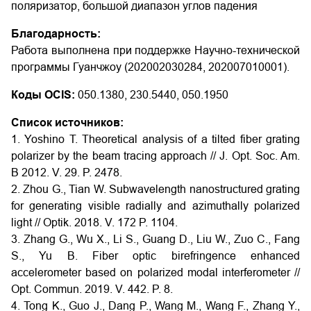
поляризатор, большой диапазон углов падения
Благодарность:
Работа выполнена при поддержке Научно-технической
программы Гуанчжоу (202002030284, 202007010001).
Коды OCIS:
050.1380, 230.5440, 050.1950
Список источников:
1. Yoshino T. Theoretical analysis of a tilted fiber grating
polarizer by the beam tracing approach // J. Opt. Soc. Am.
B 2012. V. 29. P. 2478.
2. Zhou G., Tian W. Subwavelength nanostructured grating
for generating visible radially and azimuthally polarized
light // Optik. 2018. V. 172 P. 1104.
3. Zhang G., Wu X., Li S., Guang D., Liu W., Zuo C., Fang
S., Yu B. Fiber optic birefringence enhanced
accelerometer based on polarized modal interferometer //
Opt. Commun. 2019. V. 442. P. 8.
4. Tong K., Guo J., Dang P., Wang M., Wang F., Zhang Y.,