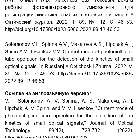
работы фотоэлектронного умножителя для
регистрации кинетики слабых световых сигналов //
Оптический журнал. 2022. Т. 89. № 12. С. 46–53.
http://doi.org/10.17586/1023-5086-2022-89-12-46-53
Solomonov V.I., Spirina A.V., Makarova A.S., Lipchak A.I.,
Spirin A.V., Lisenkov V.V. Current mode of photomultiplier
tube operation for the detection of the kinetics of small
optical signals [in Russian] // Opticheskii Zhurnal. 2022. V.
89. № 12. P. 46–53. http://doi.org/10.17586/1023-5086-
2022-89-12-46-53
Ссылка на англоязычную версию:
V. I. Solomonov, A. V. Spirina, A. S. Makarova, A. I.
Lipchak, A. V. Spirin, and V. V. Lisenkov, "Current mode of
photomultiplier tube operation for the detection of the
kinetics of small optical signals," Journal of Optical
Technology. 89(12), 728-732 (2022).
https://doi.org/10.1364/JOT.89.000728