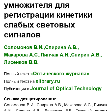
умножителя для
регистрации кинетики
слабых световых
сигналов
Соломонов В.И.,
Спирина А.В.,
Макарова А.С.,
Липчак А.И.,
Спирин А.В.,
Лисенков В.В.
«Оптического журнала»
Полный текст
elibrary.ru
Полный текст на
Journal of Optical Technology
Публикация в
Ссылка для цитирования:
Соломонов В.И., Спирина А.В., Макарова А.С., Липчак
А.И., Спирин А.В., Лисенков В.В. Токовый режим