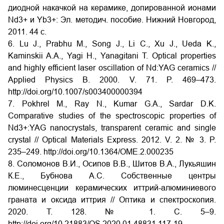
диодной накачкой на керамике, допированной ионами
Nd3+ и Yb3+: Эл. методич. пособие. Нижний Новгород,
2011. 44 с.
6. Lu J., Prabhu M., Song J., Li C., Xu J., Ueda K.,
Kaminskii A.A., Yagi H., Yanagitani T. Optical properties
and highly efficient laser oscillation of Nd:YAG ceramics //
Applied Physics B. 2000. V. 71. P. 469–473.
http://doi.org/10.1007/s003400000394
7. Pokhrel M., Ray N., Kumar G.A., Sardar D.K.
Comparative studies of the spectroscopic properties of
Nd3+:YAG nanocrystals, transparent ceramic and single
crystal // Optical Materials Express. 2012. V. 2. № 3. P.
235–249. http://doi.org/10.1364/OME.2.000235
8. Соломонов В.И., Осипов В.В., Шитов В.А., Лукьяшин
К.Е., Бубнова А.С. Собственные центры
люминесценции керамических иттрий-алюминиевого
граната и оксида иттрия // Оптика и спектроскопия.
2020. Т. 128. № 1. С. 5–9.
http://doi.org/10.21883/OS.2020.01.48831.117-19