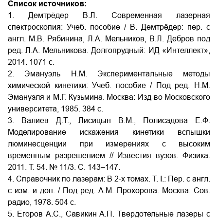
Список источников:
1. Демтрёдер В.Л. Современная лазерная
спектроскопия: Учеб. пособие / В. Демтрёдер: пер. с
англ. М.В. Рябинина, Л.А. Мельников, В.Л. Дебров под
ред. Л.А. Мельникова. Долгопрудный: ИД «Интеллект»,
2014. 1071 с.
2. Эмануэль Н.М. Экспериментальные методы
химической кинетики: Учеб. пособие / Под ред. Н.М.
Эмануэля и М.Г. Кузьмина. Москва: Изд-во Московского
университета, 1985. 384 с.
3. Валиев Д.Т., Лисицын В.М., Полисадова Е.Ф.
Моделирование искажения кинетики вспышки
люминесценции при измерениях с высоким
временным разрешением // Известия вузов. Физика.
2011. Т. 54. № 11/3. С. 143–147.
4. Справочник по лазерам: В 2-х томах. Т. I.: Пер. с англ.
с изм. и доп. / Под ред. А.М. Прохорова. Москва: Сов.
радио, 1978. 504 с.
5. Егоров А.С., Савикин А.П. Твердотельные лазеры с