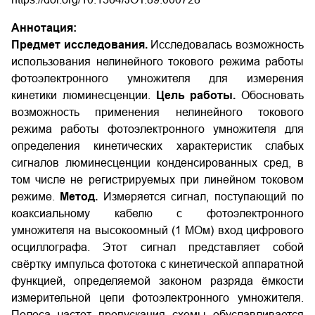
Аннотация:
Предмет исследования.
Исследовалась возможность
использования нелинейного токового режима работы
фотоэлектронного умножителя для измерения
кинетики люминесценции.
Цель работы.
Обосновать
возможность применения нелинейного токового
режима работы фотоэлектронного умножителя для
определения кинетических характеристик слабых
сигналов люминесценции конденсированных сред, в
том числе не регистрируемых при линейном токовом
режиме.
Метод.
Измеряется сигнал, поступающий по
коаксиальному кабелю с фотоэлектронного
умножителя на высокоомный (1 МОм) вход цифрового
осциллографа. Этот сигнал представляет собой
свёртку импульса фототока с кинетической аппаратной
функцией, определяемой законом разряда ёмкости
измерительной цепи фотоэлектронного умножителя.
Полоса частот пропускания схемы обуславливается